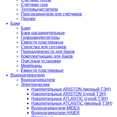
Счетчики газа
Тепловычислители
Присоединители для счётчиков
Прочее
Баки
Баки
Баки расширительные
Гидроаккумуляторы
Емкости пластиковые
Средства для септиков
Принадлежности для баков
Комплектующие для баков
Очистные установки
Мембраны
Ёмкости пластиковые
Водонагреватели
Водонагреватели
Электрические
Накопительные ARISTON (медный ТЭН)
Накопительные ARISTON (сухой ТЭН)
Накопительные ATLANTIC (сухой ТЭН)
Накопительные ATLANTIC (медный ТЭН)
Водонагреватели MIDEA
Водонагреватели HAIER