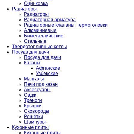
Оцинковка
Радиаторы
Радиаторы
Радиаторная арматура
Радиаторные клапаны, термоголовки
Алюминиевые
Биметаллические
Стальные
Твердотопливные котлы
Посуда для дачи
Посуда для дачи
Казаны
Афганские
Узбекские
Мангалы
Печи под казан
Аксессуары
Садж
Треноги
Крышки
Сковороды
Решётки
Шампуры
Кухонные плиты
Кухонные плиты