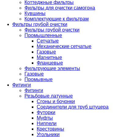
Коттеджные фильтры
Фильтры для очистки самогона
Кувшины
Комплектующие к фильтрам
Фильтры грубой очистки
Фильтры грубой очистки
Промышленные
Сетчатые
Механические сетчатые
Газовые
Магнитные
Фланцевые
Фильтрующие элементы
Газовые
Промывные
Фитинги
Фитинги
Резьбовые латунные
Сгоны и бочонки
Соединители для труб штуцера
Футорки
Муфты
Ниппели
Крестовины
Угольники