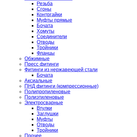
Резьба
Сгоны
Контргайки
Муфты прямые
Бочата
Хомуты
Соединители
Отводы
Тройники
Фланцы
Обжимные
Пресс фитинги
Фитинги из нержавеющей стали
Бочата
Аксиальные
ПНД фитинги (компрессионные)
Полипропиленовые
Полиэтиленовые
Электросварные
Втулки
Заглушки
Муфты
Отводы
Тройники
Прочее