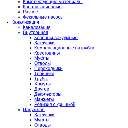
Комплектующие материалы
Канализационные
Разное
Фекальные насосы
Канализация
Канализация
Внутренняя
Клапаны вакуумные
Заглушки
Компенсационные патрубки
Крестовины
Муфты
Отводы
Переходники
Тройники
Трубы
Хомуты
Другое
Дефлекторы
Манжеты
Ревизия с крышкой
Наружная
Заглушки
Муфты
Отводы