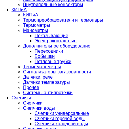
Внутрипольные конвекторы
КИПиА
КИПиА
Термопреобразователи и термопары
Термометры
Манометры
Показывающие
Электроконтактные
Дополнительное оборудование
Переходники
Бобышки
Петлевые трубки
Термоманометры
Сигнализаторы загазованности
Датчики, реле
Датчики температуры
Прочее
Системы антипротечки
Счетчики
Счетчики
Счетчики воды
Счетчики универсальные
Счетчики горячей воды
Счетчики холодной воды
Счетчики тепла