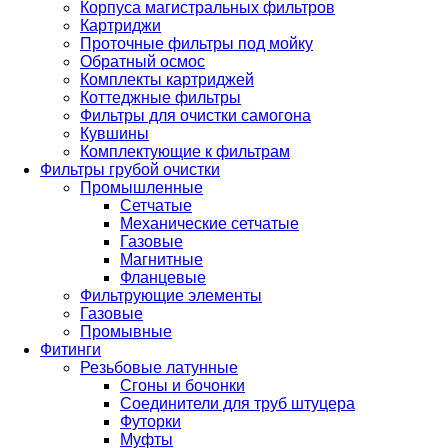
Корпуса магистральных фильтров
Картриджи
Проточные фильтры под мойку
Обратный осмос
Комплекты картриджей
Коттеджные фильтры
Фильтры для очистки самогона
Кувшины
Комплектующие к фильтрам
Фильтры грубой очистки
Промышленные
Сетчатые
Механические сетчатые
Газовые
Магнитные
Фланцевые
Фильтрующие элементы
Газовые
Промывные
Фитинги
Резьбовые латунные
Сгоны и бочонки
Соединители для труб штуцера
Футорки
Муфты