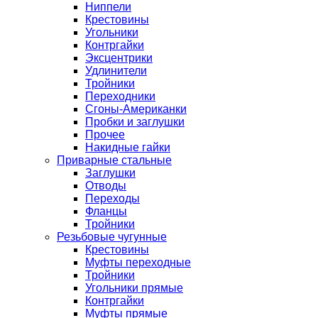
Ниппели
Крестовины
Угольники
Контргайки
Эксцентрики
Удлинители
Тройники
Переходники
Сгоны-Американки
Пробки и заглушки
Прочее
Накидные гайки
Приварные стальные
Заглушки
Отводы
Переходы
Фланцы
Тройники
Резьбовые чугунные
Крестовины
Муфты переходные
Тройники
Угольники прямые
Контргайки
Муфты прямые