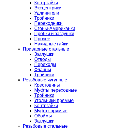
Контргайки
Эксцентрики
Удлинители
Тройники
Переходники
Сгоны-Американки
Пробки и заглушки
Прочее
Накидные гайки
Приварные стальные
Заглушки
Отводы
Переходы
Фланцы
Тройники
Резьбовые чугунные
Крестовины
Муфты переходные
Тройники
Угольники прямые
Контргайки
Муфты прямые
Обоймы
Заглушки
Резьбовые стальные