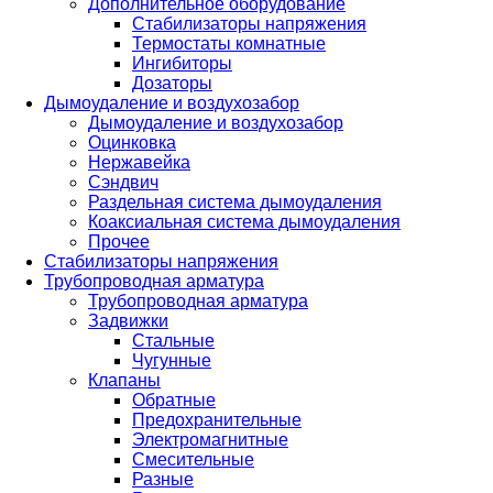
Дополнительное оборудование
Стабилизаторы напряжения
Термостаты комнатные
Ингибиторы
Дозаторы
Дымоудаление и воздухозабор
Дымоудаление и воздухозабор
Оцинковка
Нержавейка
Сэндвич
Раздельная система дымоудаления
Коаксиальная система дымоудаления
Прочее
Стабилизаторы напряжения
Трубопроводная арматура
Трубопроводная арматура
Задвижки
Стальные
Чугунные
Клапаны
Обратные
Предохранительные
Электромагнитные
Смесительные
Разные