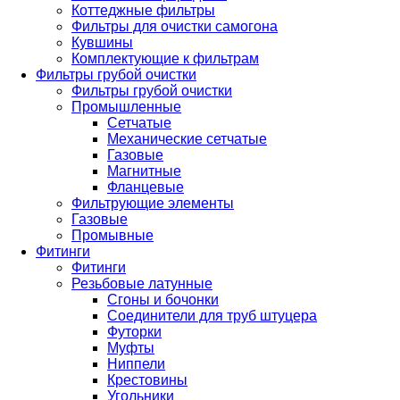
Коттеджные фильтры
Фильтры для очистки самогона
Кувшины
Комплектующие к фильтрам
Фильтры грубой очистки
Фильтры грубой очистки
Промышленные
Сетчатые
Механические сетчатые
Газовые
Магнитные
Фланцевые
Фильтрующие элементы
Газовые
Промывные
Фитинги
Фитинги
Резьбовые латунные
Сгоны и бочонки
Соединители для труб штуцера
Футорки
Муфты
Ниппели
Крестовины
Угольники