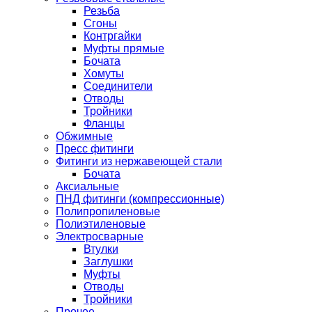
Резьба
Сгоны
Контргайки
Муфты прямые
Бочата
Хомуты
Соединители
Отводы
Тройники
Фланцы
Обжимные
Пресс фитинги
Фитинги из нержавеющей стали
Бочата
Аксиальные
ПНД фитинги (компрессионные)
Полипропиленовые
Полиэтиленовые
Электросварные
Втулки
Заглушки
Муфты
Отводы
Тройники
Прочее