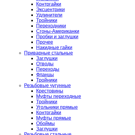
Контргайки
Эксцентрики
Удлинители
Тройники
Переходники
Сгоны-Американки
Пробки и заглушки
Прочее
Накидные гайки
Приварные стальные
Заглушки
Отводы
Переходы
Фланцы
Тройники
Резьбовые чугунные
Крестовины
Муфты переходные
Тройники
Угольники прямые
Контргайки
Муфты прямые
Обоймы
Заглушки
Резьбовые стальные