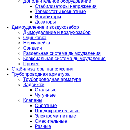
Дополнительное оборудование
Стабилизаторы напряжения
Термостаты комнатные
Ингибиторы
Дозаторы
Дымоудаление и воздухозабор
Дымоудаление и воздухозабор
Оцинковка
Нержавейка
Сэндвич
Раздельная система дымоудаления
Коаксиальная система дымоудаления
Прочее
Стабилизаторы напряжения
Трубопроводная арматура
Трубопроводная арматура
Задвижки
Стальные
Чугунные
Клапаны
Обратные
Предохранительные
Электромагнитные
Смесительные
Разные