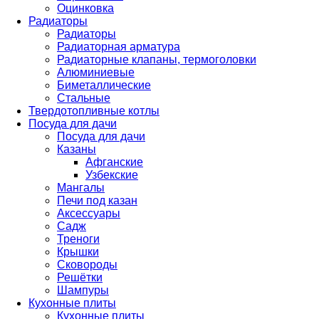
Оцинковка
Радиаторы
Радиаторы
Радиаторная арматура
Радиаторные клапаны, термоголовки
Алюминиевые
Биметаллические
Стальные
Твердотопливные котлы
Посуда для дачи
Посуда для дачи
Казаны
Афганские
Узбекские
Мангалы
Печи под казан
Аксессуары
Садж
Треноги
Крышки
Сковороды
Решётки
Шампуры
Кухонные плиты
Кухонные плиты