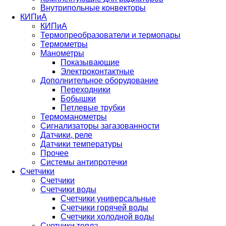
Внутрипольные конвекторы
КИПиА
КИПиА
Термопреобразователи и термопары
Термометры
Манометры
Показывающие
Электроконтактные
Дополнительное оборудование
Переходники
Бобышки
Петлевые трубки
Термоманометры
Сигнализаторы загазованности
Датчики, реле
Датчики температуры
Прочее
Системы антипротечки
Счетчики
Счетчики
Счетчики воды
Счетчики универсальные
Счетчики горячей воды
Счетчики холодной воды
Счетчики тепла