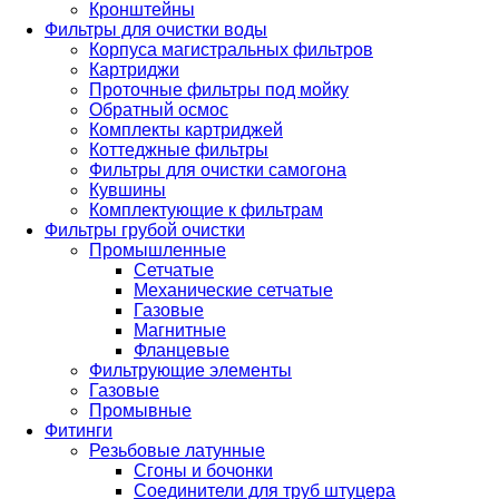
Кронштейны
Фильтры для очистки воды
Корпуса магистральных фильтров
Картриджи
Проточные фильтры под мойку
Обратный осмос
Комплекты картриджей
Коттеджные фильтры
Фильтры для очистки самогона
Кувшины
Комплектующие к фильтрам
Фильтры грубой очистки
Промышленные
Сетчатые
Механические сетчатые
Газовые
Магнитные
Фланцевые
Фильтрующие элементы
Газовые
Промывные
Фитинги
Резьбовые латунные
Сгоны и бочонки
Соединители для труб штуцера