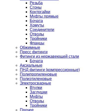
Резьба
Сгоны
Контргайки
Муфты прямые
Бочата
Хомуты
Соединители
Отводы
Тройники
Фланцы
Обжимные
Пресс фитинги
Фитинги из нержавеющей стали
Бочата
Аксиальные
ПНД фитинги (компрессионные)
Полипропиленовые
Полиэтиленовые
Электросварные
Втулки
Заглушки
Муфты
Отводы
Тройники
Прочее