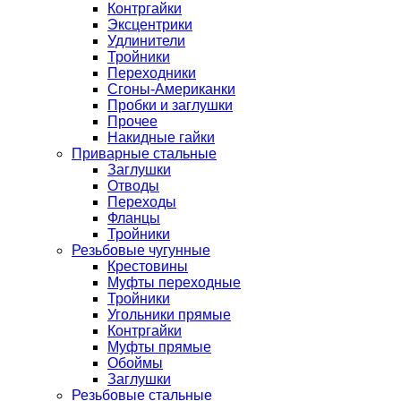
Контргайки
Эксцентрики
Удлинители
Тройники
Переходники
Сгоны-Американки
Пробки и заглушки
Прочее
Накидные гайки
Приварные стальные
Заглушки
Отводы
Переходы
Фланцы
Тройники
Резьбовые чугунные
Крестовины
Муфты переходные
Тройники
Угольники прямые
Контргайки
Муфты прямые
Обоймы
Заглушки
Резьбовые стальные