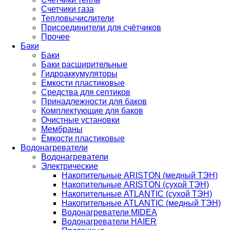
Счетчики газа
Тепловычислители
Присоединители для счётчиков
Прочее
Баки
Баки
Баки расширительные
Гидроаккумуляторы
Емкости пластиковые
Средства для септиков
Принадлежности для баков
Комплектующие для баков
Очистные установки
Мембраны
Ёмкости пластиковые
Водонагреватели
Водонагреватели
Электрические
Накопительные ARISTON (медный ТЭН)
Накопительные ARISTON (сухой ТЭН)
Накопительные ATLANTIC (сухой ТЭН)
Накопительные ATLANTIC (медный ТЭН)
Водонагреватели MIDEA
Водонагреватели HAIER