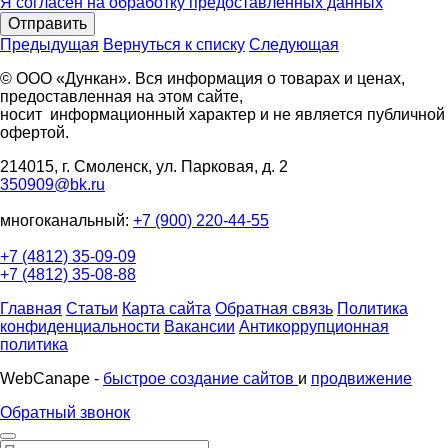
Я согласен на обработку предоставленных данных
Отправить
Предыдущая
Вернуться к списку
Следующая
© ООО «Дункан». Вся информация о товарах и ценах,
предоставленная на этом сайте,
носит информационный характер и не является публичной
офертой.
214015, г. Смоленск, ул. Парковая, д. 2
350909@bk.ru
многоканальный:
+7 (900) 220-44-55
+7 (4812) 35-09-09
+7 (4812) 35-08-88
Главная
Статьи
Карта сайта
Обратная связь
Политика
конфиденциальности
Вакансии
Антикоррупционная
политика
WebCanape -
быстрое создание сайтов
и
продвижение
Обратный звонок