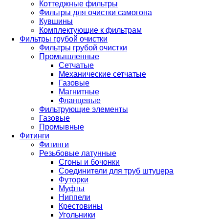
Коттеджные фильтры
Фильтры для очистки самогона
Кувшины
Комплектующие к фильтрам
Фильтры грубой очистки
Фильтры грубой очистки
Промышленные
Сетчатые
Механические сетчатые
Газовые
Магнитные
Фланцевые
Фильтрующие элементы
Газовые
Промывные
Фитинги
Фитинги
Резьбовые латунные
Сгоны и бочонки
Соединители для труб штуцера
Футорки
Муфты
Ниппели
Крестовины
Угольники