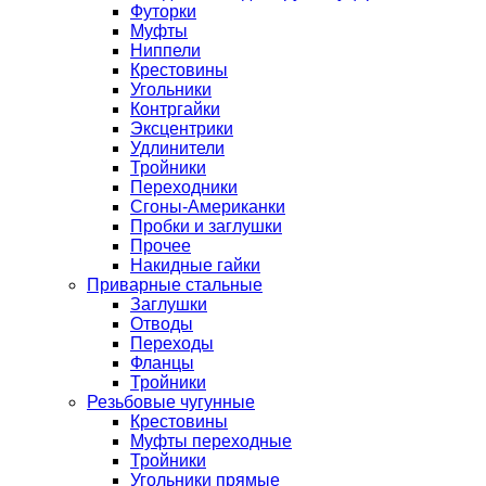
Футорки
Муфты
Ниппели
Крестовины
Угольники
Контргайки
Эксцентрики
Удлинители
Тройники
Переходники
Сгоны-Американки
Пробки и заглушки
Прочее
Накидные гайки
Приварные стальные
Заглушки
Отводы
Переходы
Фланцы
Тройники
Резьбовые чугунные
Крестовины
Муфты переходные
Тройники
Угольники прямые