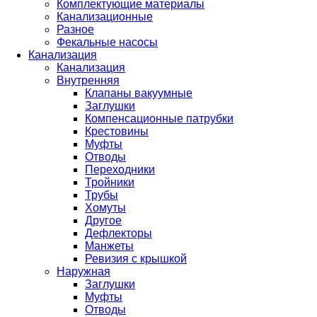
Комплектующие материалы
Канализационные
Разное
Фекальные насосы
Канализация
Канализация
Внутренняя
Клапаны вакуумные
Заглушки
Компенсационные патрубки
Крестовины
Муфты
Отводы
Переходники
Тройники
Трубы
Хомуты
Другое
Дефлекторы
Манжеты
Ревизия с крышкой
Наружная
Заглушки
Муфты
Отводы