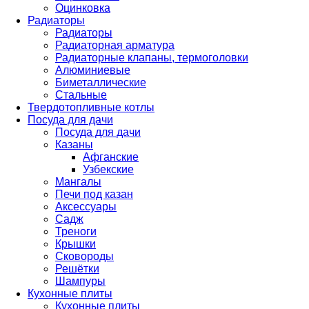
Оцинковка
Радиаторы
Радиаторы
Радиаторная арматура
Радиаторные клапаны, термоголовки
Алюминиевые
Биметаллические
Стальные
Твердотопливные котлы
Посуда для дачи
Посуда для дачи
Казаны
Афганские
Узбекские
Мангалы
Печи под казан
Аксессуары
Садж
Треноги
Крышки
Сковороды
Решётки
Шампуры
Кухонные плиты
Кухонные плиты