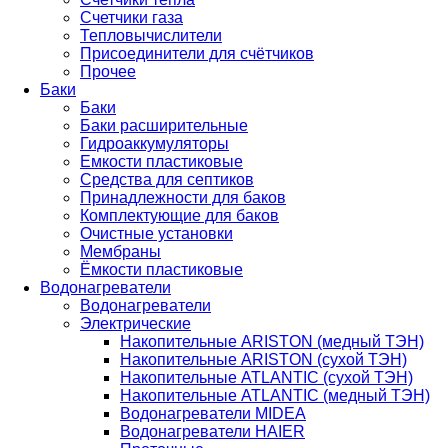
Счетчики газа
Тепловычислители
Присоединители для счётчиков
Прочее
Баки
Баки
Баки расширительные
Гидроаккумуляторы
Емкости пластиковые
Средства для септиков
Принадлежности для баков
Комплектующие для баков
Очистные установки
Мембраны
Ёмкости пластиковые
Водонагреватели
Водонагреватели
Электрические
Накопительные ARISTON (медный ТЭН)
Накопительные ARISTON (сухой ТЭН)
Накопительные ATLANTIC (сухой ТЭН)
Накопительные ATLANTIC (медный ТЭН)
Водонагреватели MIDEA
Водонагреватели HAIER