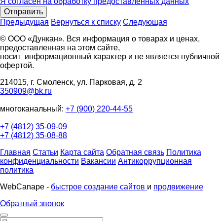
Я согласен на обработку предоставленных данных
Отправить
Предыдущая
Вернуться к списку
Следующая
© ООО «Дункан». Вся информация о товарах и ценах,
предоставленная на этом сайте,
носит информационный характер и не является публичной
офертой.
214015, г. Смоленск, ул. Парковая, д. 2
350909@bk.ru
многоканальный:
+7 (900) 220-44-55
+7 (4812) 35-09-09
+7 (4812) 35-08-88
Главная
Статьи
Карта сайта
Обратная связь
Политика
конфиденциальности
Вакансии
Антикоррупционная
политика
WebCanape -
быстрое создание сайтов
и
продвижение
Обратный звонок