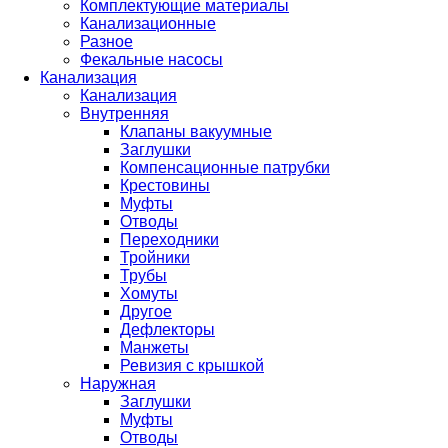
Комплектующие материалы
Канализационные
Разное
Фекальные насосы
Канализация
Канализация
Внутренняя
Клапаны вакуумные
Заглушки
Компенсационные патрубки
Крестовины
Муфты
Отводы
Переходники
Тройники
Трубы
Хомуты
Другое
Дефлекторы
Манжеты
Ревизия с крышкой
Наружная
Заглушки
Муфты
Отводы