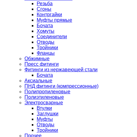
Резьба
Сгоны
Контргайки
Муфты прямые
Бочата
Хомуты
Соединители
Отводы
Тройники
Фланцы
Обжимные
Пресс фитинги
Фитинги из нержавеющей стали
Бочата
Аксиальные
ПНД фитинги (компрессионные)
Полипропиленовые
Полиэтиленовые
Электросварные
Втулки
Заглушки
Муфты
Отводы
Тройники
Прочее