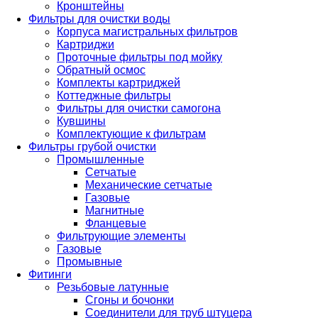
Кронштейны
Фильтры для очистки воды
Корпуса магистральных фильтров
Картриджи
Проточные фильтры под мойку
Обратный осмос
Комплекты картриджей
Коттеджные фильтры
Фильтры для очистки самогона
Кувшины
Комплектующие к фильтрам
Фильтры грубой очистки
Промышленные
Сетчатые
Механические сетчатые
Газовые
Магнитные
Фланцевые
Фильтрующие элементы
Газовые
Промывные
Фитинги
Резьбовые латунные
Сгоны и бочонки
Соединители для труб штуцера