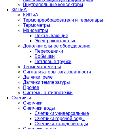
Внутрипольные конвекторы
КИПиА
КИПиА
Термопреобразователи и термопары
Термометры
Манометры
Показывающие
Электроконтактные
Дополнительное оборудование
Переходники
Бобышки
Петлевые трубки
Термоманометры
Сигнализаторы загазованности
Датчики, реле
Датчики температуры
Прочее
Системы антипротечки
Счетчики
Счетчики
Счетчики воды
Счетчики универсальные
Счетчики горячей воды
Счетчики холодной воды
Счетчики тепла