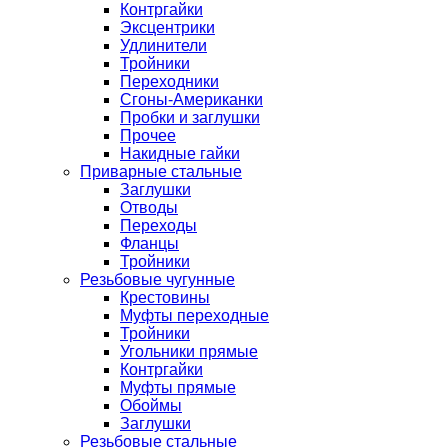
Контргайки
Эксцентрики
Удлинители
Тройники
Переходники
Сгоны-Американки
Пробки и заглушки
Прочее
Накидные гайки
Приварные стальные
Заглушки
Отводы
Переходы
Фланцы
Тройники
Резьбовые чугунные
Крестовины
Муфты переходные
Тройники
Угольники прямые
Контргайки
Муфты прямые
Обоймы
Заглушки
Резьбовые стальные