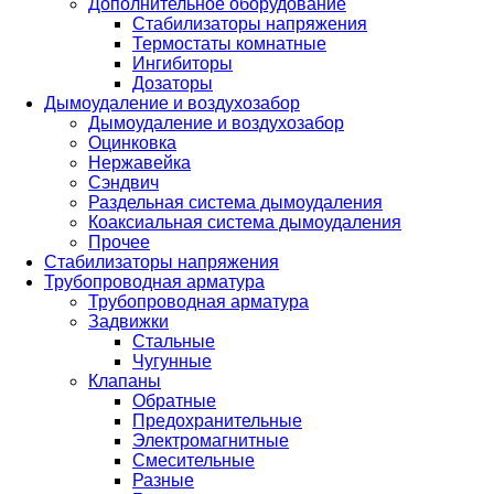
Дополнительное оборудование
Стабилизаторы напряжения
Термостаты комнатные
Ингибиторы
Дозаторы
Дымоудаление и воздухозабор
Дымоудаление и воздухозабор
Оцинковка
Нержавейка
Сэндвич
Раздельная система дымоудаления
Коаксиальная система дымоудаления
Прочее
Стабилизаторы напряжения
Трубопроводная арматура
Трубопроводная арматура
Задвижки
Стальные
Чугунные
Клапаны
Обратные
Предохранительные
Электромагнитные
Смесительные
Разные