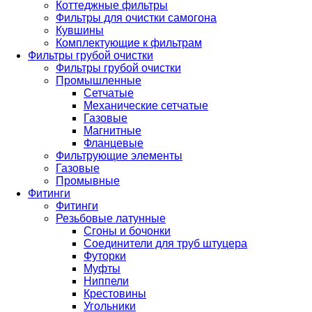
Коттеджные фильтры
Фильтры для очистки самогона
Кувшины
Комплектующие к фильтрам
Фильтры грубой очистки
Фильтры грубой очистки
Промышленные
Сетчатые
Механические сетчатые
Газовые
Магнитные
Фланцевые
Фильтрующие элементы
Газовые
Промывные
Фитинги
Фитинги
Резьбовые латунные
Сгоны и бочонки
Соединители для труб штуцера
Футорки
Муфты
Ниппели
Крестовины
Угольники