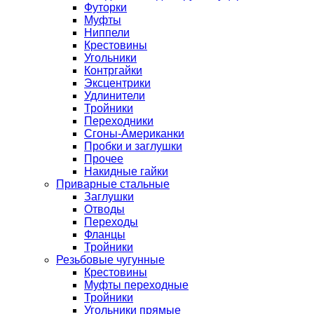
Футорки
Муфты
Ниппели
Крестовины
Угольники
Контргайки
Эксцентрики
Удлинители
Тройники
Переходники
Сгоны-Американки
Пробки и заглушки
Прочее
Накидные гайки
Приварные стальные
Заглушки
Отводы
Переходы
Фланцы
Тройники
Резьбовые чугунные
Крестовины
Муфты переходные
Тройники
Угольники прямые