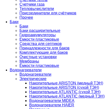
Счетчики газа
Тепловычислители
Присоединители для счётчиков
Прочее
Баки
Баки
Баки расширительные
Гидроаккумуляторы
Емкости пластиковые
Средства для септиков
Принадлежности для баков
Комплектующие для баков
Очистные установки
Мембраны
Ёмкости пластиковые
Водонагреватели
Водонагреватели
Электрические
Накопительные ARISTON (медный ТЭН)
Накопительные ARISTON (сухой ТЭН)
Накопительные ATLANTIC (сухой ТЭН)
Накопительные ATLANTIC (медный ТЭН)
Водонагреватели MIDEA
Водонагреватели HAIER