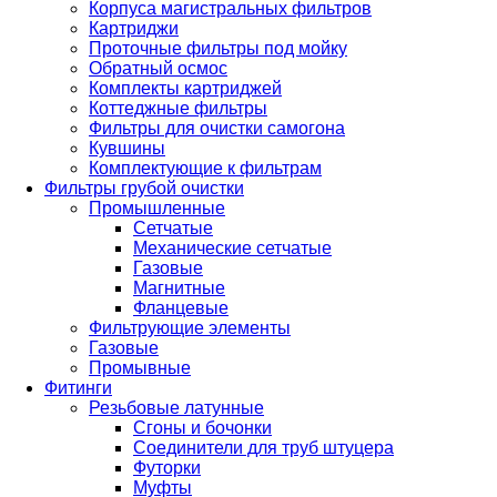
Корпуса магистральных фильтров
Картриджи
Проточные фильтры под мойку
Обратный осмос
Комплекты картриджей
Коттеджные фильтры
Фильтры для очистки самогона
Кувшины
Комплектующие к фильтрам
Фильтры грубой очистки
Промышленные
Сетчатые
Механические сетчатые
Газовые
Магнитные
Фланцевые
Фильтрующие элементы
Газовые
Промывные
Фитинги
Резьбовые латунные
Сгоны и бочонки
Соединители для труб штуцера
Футорки
Муфты