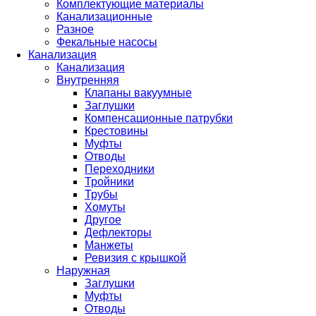
Комплектующие материалы
Канализационные
Разное
Фекальные насосы
Канализация
Канализация
Внутренняя
Клапаны вакуумные
Заглушки
Компенсационные патрубки
Крестовины
Муфты
Отводы
Переходники
Тройники
Трубы
Хомуты
Другое
Дефлекторы
Манжеты
Ревизия с крышкой
Наружная
Заглушки
Муфты
Отводы