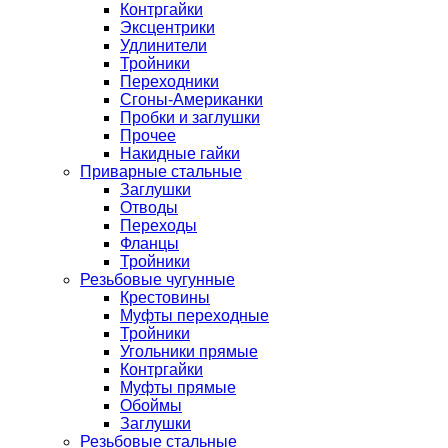
Контргайки
Эксцентрики
Удлинители
Тройники
Переходники
Сгоны-Американки
Пробки и заглушки
Прочее
Накидные гайки
Приварные стальные
Заглушки
Отводы
Переходы
Фланцы
Тройники
Резьбовые чугунные
Крестовины
Муфты переходные
Тройники
Угольники прямые
Контргайки
Муфты прямые
Обоймы
Заглушки
Резьбовые стальные