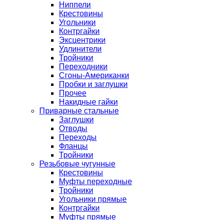
Ниппели
Крестовины
Угольники
Контргайки
Эксцентрики
Удлинители
Тройники
Переходники
Сгоны-Американки
Пробки и заглушки
Прочее
Накидные гайки
Приварные стальные
Заглушки
Отводы
Переходы
Фланцы
Тройники
Резьбовые чугунные
Крестовины
Муфты переходные
Тройники
Угольники прямые
Контргайки
Муфты прямые