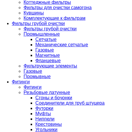
Коттеджные фильтры
Фильтры для очистки самогона
Кувшины
Комплектующие к фильтрам
Фильтры грубой очистки
Фильтры грубой очистки
Промышленные
Сетчатые
Механические сетчатые
Газовые
Магнитные
Фланцевые
Фильтрующие элементы
Газовые
Промывные
Фитинги
Фитинги
Резьбовые латунные
Сгоны и бочонки
Соединители для труб штуцера
Футорки
Муфты
Ниппели
Крестовины
Угольники