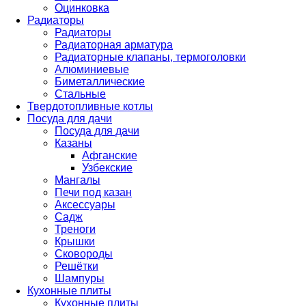
Оцинковка
Радиаторы
Радиаторы
Радиаторная арматура
Радиаторные клапаны, термоголовки
Алюминиевые
Биметаллические
Стальные
Твердотопливные котлы
Посуда для дачи
Посуда для дачи
Казаны
Афганские
Узбекские
Мангалы
Печи под казан
Аксессуары
Садж
Треноги
Крышки
Сковороды
Решётки
Шампуры
Кухонные плиты
Кухонные плиты