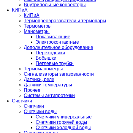
Внутрипольные конвекторы
КИПиА
КИПиА
Термопреобразователи и термопары
Термометры
Манометры
Показывающие
Электроконтактные
Дополнительное оборудование
Переходники
Бобышки
Петлевые трубки
Термоманометры
Сигнализаторы загазованности
Датчики, реле
Датчики температуры
Прочее
Системы антипротечки
Счетчики
Счетчики
Счетчики воды
Счетчики универсальные
Счетчики горячей воды
Счетчики холодной воды
Счетчики тепла