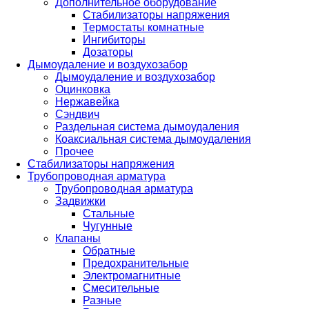
Дополнительное оборудование
Стабилизаторы напряжения
Термостаты комнатные
Ингибиторы
Дозаторы
Дымоудаление и воздухозабор
Дымоудаление и воздухозабор
Оцинковка
Нержавейка
Сэндвич
Раздельная система дымоудаления
Коаксиальная система дымоудаления
Прочее
Стабилизаторы напряжения
Трубопроводная арматура
Трубопроводная арматура
Задвижки
Стальные
Чугунные
Клапаны
Обратные
Предохранительные
Электромагнитные
Смесительные
Разные