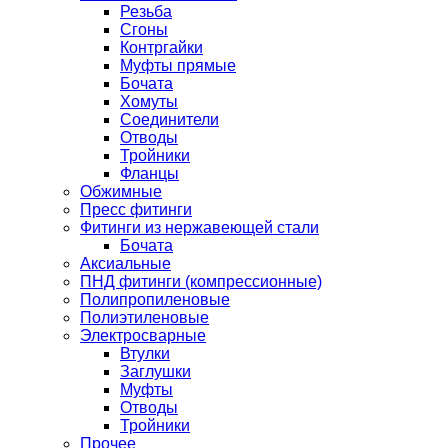
Резьба
Сгоны
Контргайки
Муфты прямые
Бочата
Хомуты
Соединители
Отводы
Тройники
Фланцы
Обжимные
Пресс фитинги
Фитинги из нержавеющей стали
Бочата
Аксиальные
ПНД фитинги (компрессионные)
Полипропиленовые
Полиэтиленовые
Электросварные
Втулки
Заглушки
Муфты
Отводы
Тройники
Прочее