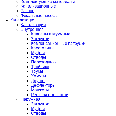
Комплектующие материалы
Канализационные
Разное
Фекальные насосы
Канализация
Канализация
Внутренняя
Клапаны вакуумные
Заглушки
Компенсационные патрубки
Крестовины
Муфты
Отводы
Переходники
Тройники
Трубы
Хомуты
Другое
Дефлекторы
Манжеты
Ревизия с крышкой
Наружная
Заглушки
Муфты
Отводы