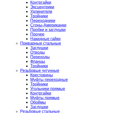
Контргайки
Эксцентрики
Удлинители
Тройники
Переходники
Сгоны-Американки
Пробки и заглушки
Прочее
Накидные гайки
Приварные стальные
Заглушки
Отводы
Переходы
Фланцы
Тройники
Резьбовые чугунные
Крестовины
Муфты переходные
Тройники
Угольники прямые
Контргайки
Муфты прямые
Обоймы
Заглушки
Резьбовые стальные