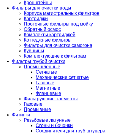
Кронштейны
Фильтры для очистки воды
Корпуса магистральных фильтров
Картриджи
Проточные фильтры под мойку
Обратный осмос
Комплекты картриджей
Коттеджные фильтры
Фильтры для очистки самогона
Кувшины
Комплектующие к фильтрам
Фильтры грубой очистки
Промышленные
Сетчатые
Механические сетчатые
Газовые
Магнитные
Фланцевые
Фильтрующие элементы
Газовые
Промывные
Фитинги
Резьбовые латунные
Сгоны и бочонки
Соединители для труб штуцера