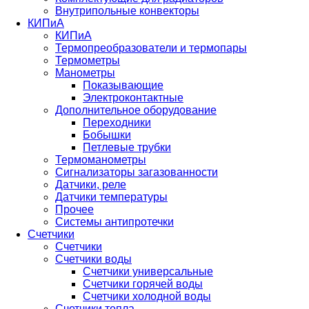
Внутрипольные конвекторы
КИПиА
КИПиА
Термопреобразователи и термопары
Термометры
Манометры
Показывающие
Электроконтактные
Дополнительное оборудование
Переходники
Бобышки
Петлевые трубки
Термоманометры
Сигнализаторы загазованности
Датчики, реле
Датчики температуры
Прочее
Системы антипротечки
Счетчики
Счетчики
Счетчики воды
Счетчики универсальные
Счетчики горячей воды
Счетчики холодной воды
Счетчики тепла