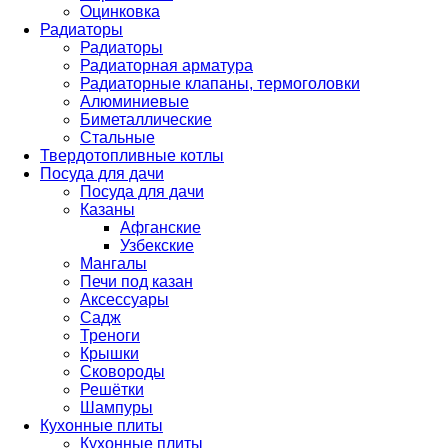
Оцинковка
Радиаторы
Радиаторы
Радиаторная арматура
Радиаторные клапаны, термоголовки
Алюминиевые
Биметаллические
Стальные
Твердотопливные котлы
Посуда для дачи
Посуда для дачи
Казаны
Афганские
Узбекские
Мангалы
Печи под казан
Аксессуары
Садж
Треноги
Крышки
Сковороды
Решётки
Шампуры
Кухонные плиты
Кухонные плиты