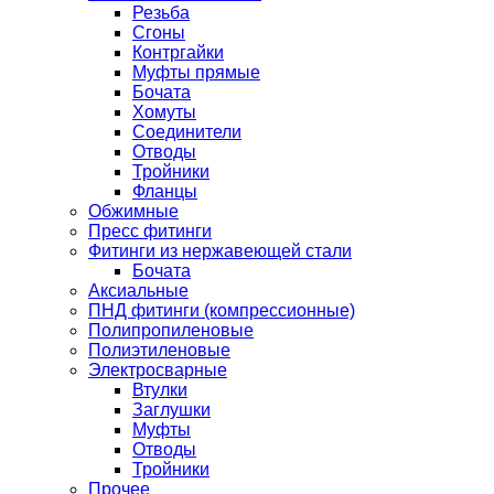
Резьба
Сгоны
Контргайки
Муфты прямые
Бочата
Хомуты
Соединители
Отводы
Тройники
Фланцы
Обжимные
Пресс фитинги
Фитинги из нержавеющей стали
Бочата
Аксиальные
ПНД фитинги (компрессионные)
Полипропиленовые
Полиэтиленовые
Электросварные
Втулки
Заглушки
Муфты
Отводы
Тройники
Прочее