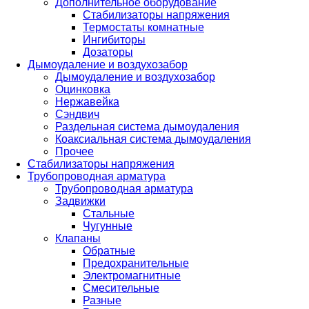
Дополнительное оборудование
Стабилизаторы напряжения
Термостаты комнатные
Ингибиторы
Дозаторы
Дымоудаление и воздухозабор
Дымоудаление и воздухозабор
Оцинковка
Нержавейка
Сэндвич
Раздельная система дымоудаления
Коаксиальная система дымоудаления
Прочее
Стабилизаторы напряжения
Трубопроводная арматура
Трубопроводная арматура
Задвижки
Стальные
Чугунные
Клапаны
Обратные
Предохранительные
Электромагнитные
Смесительные
Разные