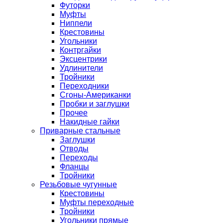
Футорки
Муфты
Ниппели
Крестовины
Угольники
Контргайки
Эксцентрики
Удлинители
Тройники
Переходники
Сгоны-Американки
Пробки и заглушки
Прочее
Накидные гайки
Приварные стальные
Заглушки
Отводы
Переходы
Фланцы
Тройники
Резьбовые чугунные
Крестовины
Муфты переходные
Тройники
Угольники прямые