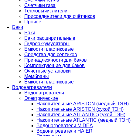
Счетчики газа
Тепловычислители
Присоединители для счётчиков
Прочее
Баки
Баки
Баки расширительные
Гидроаккумуляторы
Емкости пластиковые
Средства для септиков
Принадлежности для баков
Комплектующие для баков
Очистные установки
Мембраны
Ёмкости пластиковые
Водонагреватели
Водонагреватели
Электрические
Накопительные ARISTON (медный ТЭН)
Накопительные ARISTON (сухой ТЭН)
Накопительные ATLANTIC (сухой ТЭН)
Накопительные ATLANTIC (медный ТЭН)
Водонагреватели MIDEA
Водонагреватели HAIER