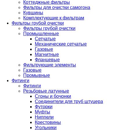
Коттеджные фильтры
Фильтры для очистки самогона
Кувшины
Комплектующие к фильтрам
Фильтры грубой очистки
Фильтры грубой очистки
Промышленные
Сетчатые
Механические сетчатые
Газовые
Магнитные
Фланцевые
Фильтрующие элементы
Газовые
Промывные
Фитинги
Фитинги
Резьбовые латунные
Сгоны и бочонки
Соединители для труб штуцера
Футорки
Муфты
Ниппели
Крестовины
Угольники