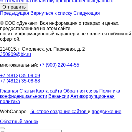
Я согласен на обработку предоставленных данных
Отправить
Предыдущая
Вернуться к списку
Следующая
© ООО «Дункан». Вся информация о товарах и ценах,
предоставленная на этом сайте,
носит информационный характер и не является публичной
офертой.
214015, г. Смоленск, ул. Парковая, д. 2
350909@bk.ru
многоканальный:
+7 (900) 220-44-55
+7 (4812) 35-09-09
+7 (4812) 35-08-88
Главная
Статьи
Карта сайта
Обратная связь
Политика
конфиденциальности
Вакансии
Антикоррупционная
политика
WebCanape -
быстрое создание сайтов
и
продвижение
Обратный звонок