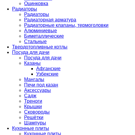
Оцинковка
Радиаторы
Радиаторы
Радиаторная арматура
Радиаторные клапаны, термоголовки
Алюминиевые
Биметаллические
Стальные
Твердотопливные котлы
Посуда для дачи
Посуда для дачи
Казаны
Афганские
Узбекские
Мангалы
Печи под казан
Аксессуары
Садж
Треноги
Крышки
Сковороды
Решётки
Шампуры
Кухонные плиты
Кухонные плиты