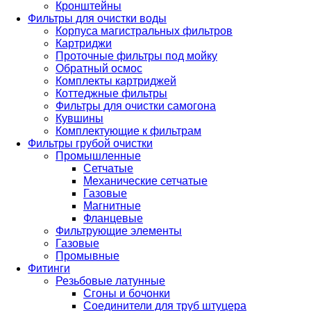
Кронштейны
Фильтры для очистки воды
Корпуса магистральных фильтров
Картриджи
Проточные фильтры под мойку
Обратный осмос
Комплекты картриджей
Коттеджные фильтры
Фильтры для очистки самогона
Кувшины
Комплектующие к фильтрам
Фильтры грубой очистки
Промышленные
Сетчатые
Механические сетчатые
Газовые
Магнитные
Фланцевые
Фильтрующие элементы
Газовые
Промывные
Фитинги
Резьбовые латунные
Сгоны и бочонки
Соединители для труб штуцера