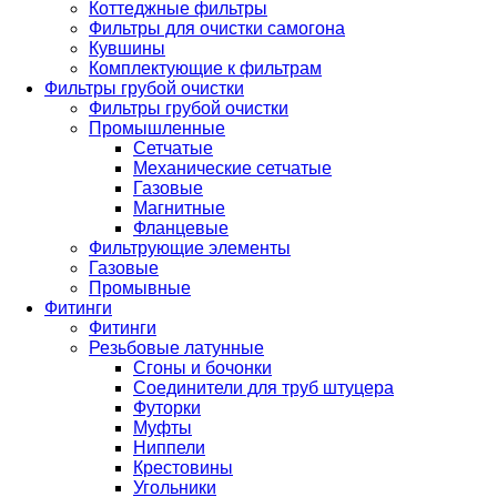
Коттеджные фильтры
Фильтры для очистки самогона
Кувшины
Комплектующие к фильтрам
Фильтры грубой очистки
Фильтры грубой очистки
Промышленные
Сетчатые
Механические сетчатые
Газовые
Магнитные
Фланцевые
Фильтрующие элементы
Газовые
Промывные
Фитинги
Фитинги
Резьбовые латунные
Сгоны и бочонки
Соединители для труб штуцера
Футорки
Муфты
Ниппели
Крестовины
Угольники