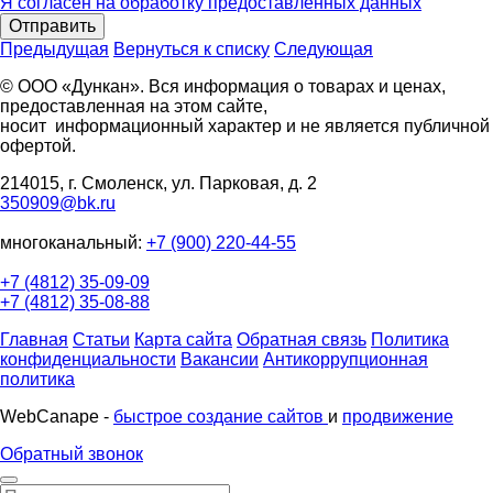
Я согласен на обработку предоставленных данных
Отправить
Предыдущая
Вернуться к списку
Следующая
© ООО «Дункан». Вся информация о товарах и ценах,
предоставленная на этом сайте,
носит информационный характер и не является публичной
офертой.
214015, г. Смоленск, ул. Парковая, д. 2
350909@bk.ru
многоканальный:
+7 (900) 220-44-55
+7 (4812) 35-09-09
+7 (4812) 35-08-88
Главная
Статьи
Карта сайта
Обратная связь
Политика
конфиденциальности
Вакансии
Антикоррупционная
политика
WebCanape -
быстрое создание сайтов
и
продвижение
Обратный звонок