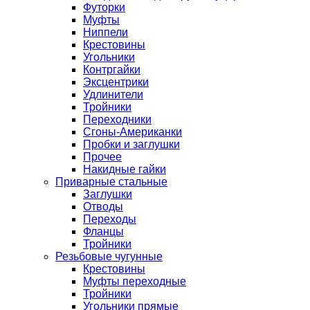
Футорки
Муфты
Ниппели
Крестовины
Угольники
Контргайки
Эксцентрики
Удлинители
Тройники
Переходники
Сгоны-Американки
Пробки и заглушки
Прочее
Накидные гайки
Приварные стальные
Заглушки
Отводы
Переходы
Фланцы
Тройники
Резьбовые чугунные
Крестовины
Муфты переходные
Тройники
Угольники прямые