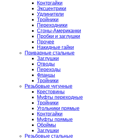
Контргайки
Эксцентрики
Удлинители
Тройники
Переходники
Сгоны-Американки
Пробки и заглушки
Прочее
Накидные гайки
Приварные стальные
Заглушки
Отводы
Переходы
Фланцы
Тройники
Резьбовые чугунные
Крестовины
Муфты переходные
Тройники
Угольники прямые
Контргайки
Муфты прямые
Обоймы
Заглушки
Резьбовые стальные