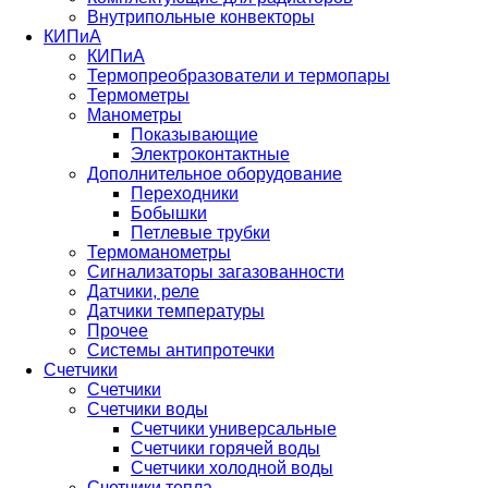
Внутрипольные конвекторы
КИПиА
КИПиА
Термопреобразователи и термопары
Термометры
Манометры
Показывающие
Электроконтактные
Дополнительное оборудование
Переходники
Бобышки
Петлевые трубки
Термоманометры
Сигнализаторы загазованности
Датчики, реле
Датчики температуры
Прочее
Системы антипротечки
Счетчики
Счетчики
Счетчики воды
Счетчики универсальные
Счетчики горячей воды
Счетчики холодной воды
Счетчики тепла