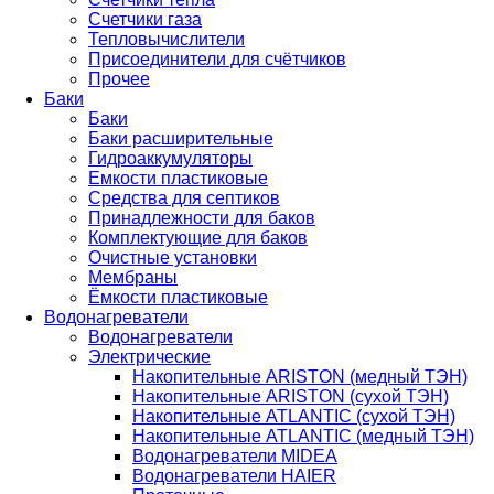
Счетчики газа
Тепловычислители
Присоединители для счётчиков
Прочее
Баки
Баки
Баки расширительные
Гидроаккумуляторы
Емкости пластиковые
Средства для септиков
Принадлежности для баков
Комплектующие для баков
Очистные установки
Мембраны
Ёмкости пластиковые
Водонагреватели
Водонагреватели
Электрические
Накопительные ARISTON (медный ТЭН)
Накопительные ARISTON (сухой ТЭН)
Накопительные ATLANTIC (сухой ТЭН)
Накопительные ATLANTIC (медный ТЭН)
Водонагреватели MIDEA
Водонагреватели HAIER