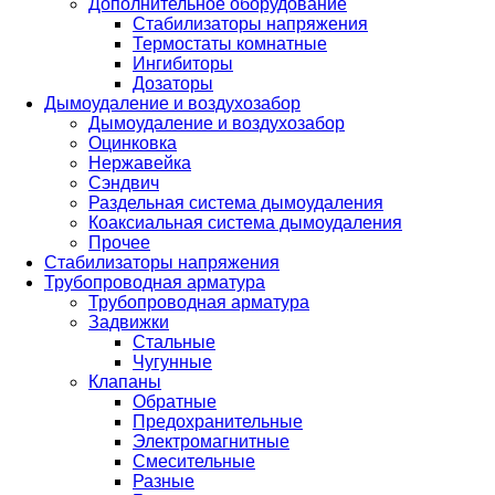
Дополнительное оборудование
Стабилизаторы напряжения
Термостаты комнатные
Ингибиторы
Дозаторы
Дымоудаление и воздухозабор
Дымоудаление и воздухозабор
Оцинковка
Нержавейка
Сэндвич
Раздельная система дымоудаления
Коаксиальная система дымоудаления
Прочее
Стабилизаторы напряжения
Трубопроводная арматура
Трубопроводная арматура
Задвижки
Стальные
Чугунные
Клапаны
Обратные
Предохранительные
Электромагнитные
Смесительные
Разные