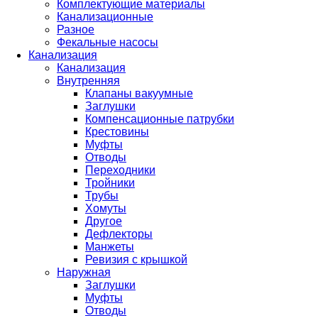
Комплектующие материалы
Канализационные
Разное
Фекальные насосы
Канализация
Канализация
Внутренняя
Клапаны вакуумные
Заглушки
Компенсационные патрубки
Крестовины
Муфты
Отводы
Переходники
Тройники
Трубы
Хомуты
Другое
Дефлекторы
Манжеты
Ревизия с крышкой
Наружная
Заглушки
Муфты
Отводы