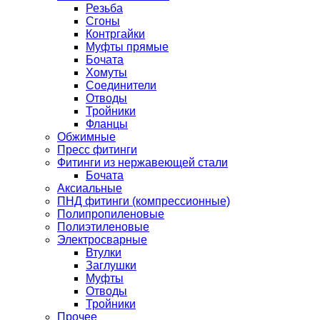
Резьба
Сгоны
Контргайки
Муфты прямые
Бочата
Хомуты
Соединители
Отводы
Тройники
Фланцы
Обжимные
Пресс фитинги
Фитинги из нержавеющей стали
Бочата
Аксиальные
ПНД фитинги (компрессионные)
Полипропиленовые
Полиэтиленовые
Электросварные
Втулки
Заглушки
Муфты
Отводы
Тройники
Прочее