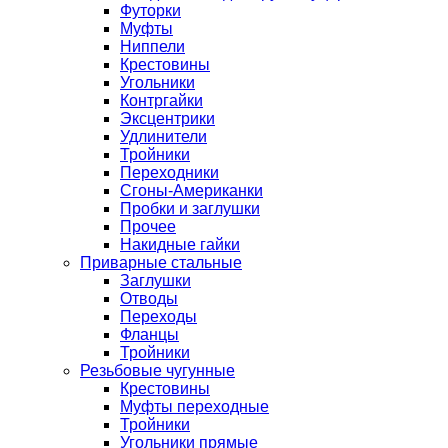
Футорки
Муфты
Ниппели
Крестовины
Угольники
Контргайки
Эксцентрики
Удлинители
Тройники
Переходники
Сгоны-Американки
Пробки и заглушки
Прочее
Накидные гайки
Приварные стальные
Заглушки
Отводы
Переходы
Фланцы
Тройники
Резьбовые чугунные
Крестовины
Муфты переходные
Тройники
Угольники прямые