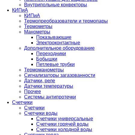
Внутрипольные конвекторы
КИПиА
КИПиА
Термопреобразователи и термопары
Термометры
Манометры
Показывающие
Электроконтактные
Дополнительное оборудование
Переходники
Бобышки
Петлевые трубки
Термоманометры
Сигнализаторы загазованности
Датчики, реле
Датчики температуры
Прочее
Системы антипротечки
Счетчики
Счетчики
Счетчики воды
Счетчики универсальные
Счетчики горячей воды
Счетчики холодной воды
Счетчики тепла