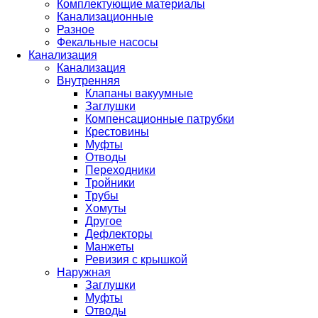
Комплектующие материалы
Канализационные
Разное
Фекальные насосы
Канализация
Канализация
Внутренняя
Клапаны вакуумные
Заглушки
Компенсационные патрубки
Крестовины
Муфты
Отводы
Переходники
Тройники
Трубы
Хомуты
Другое
Дефлекторы
Манжеты
Ревизия с крышкой
Наружная
Заглушки
Муфты
Отводы