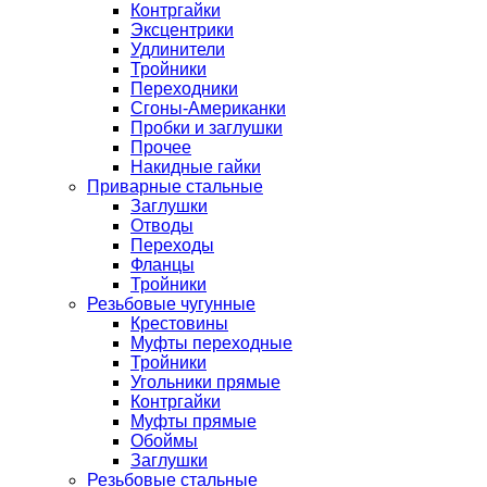
Контргайки
Эксцентрики
Удлинители
Тройники
Переходники
Сгоны-Американки
Пробки и заглушки
Прочее
Накидные гайки
Приварные стальные
Заглушки
Отводы
Переходы
Фланцы
Тройники
Резьбовые чугунные
Крестовины
Муфты переходные
Тройники
Угольники прямые
Контргайки
Муфты прямые
Обоймы
Заглушки
Резьбовые стальные