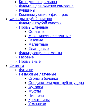
Коттеджные фильтры
Фильтры для очистки самогона
Кувшины
Комплектующие к фильтрам
Фильтры грубой очистки
Фильтры грубой очистки
Промышленные
Сетчатые
Механические сетчатые
Газовые
Магнитные
Фланцевые
Фильтрующие элементы
Газовые
Промывные
Фитинги
Фитинги
Резьбовые латунные
Сгоны и бочонки
Соединители для труб штуцера
Футорки
Муфты
Ниппели
Крестовины
Угольники