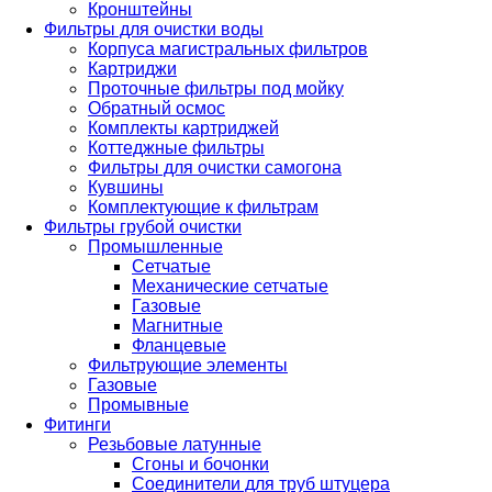
Кронштейны
Фильтры для очистки воды
Корпуса магистральных фильтров
Картриджи
Проточные фильтры под мойку
Обратный осмос
Комплекты картриджей
Коттеджные фильтры
Фильтры для очистки самогона
Кувшины
Комплектующие к фильтрам
Фильтры грубой очистки
Промышленные
Сетчатые
Механические сетчатые
Газовые
Магнитные
Фланцевые
Фильтрующие элементы
Газовые
Промывные
Фитинги
Резьбовые латунные
Сгоны и бочонки
Соединители для труб штуцера