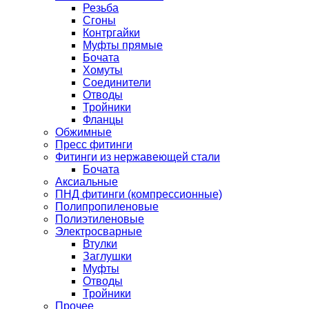
Резьба
Сгоны
Контргайки
Муфты прямые
Бочата
Хомуты
Соединители
Отводы
Тройники
Фланцы
Обжимные
Пресс фитинги
Фитинги из нержавеющей стали
Бочата
Аксиальные
ПНД фитинги (компрессионные)
Полипропиленовые
Полиэтиленовые
Электросварные
Втулки
Заглушки
Муфты
Отводы
Тройники
Прочее