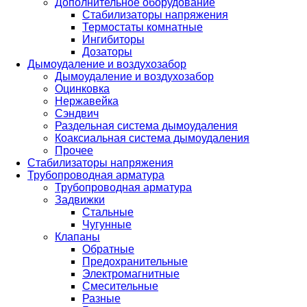
Дополнительное оборудование
Стабилизаторы напряжения
Термостаты комнатные
Ингибиторы
Дозаторы
Дымоудаление и воздухозабор
Дымоудаление и воздухозабор
Оцинковка
Нержавейка
Сэндвич
Раздельная система дымоудаления
Коаксиальная система дымоудаления
Прочее
Стабилизаторы напряжения
Трубопроводная арматура
Трубопроводная арматура
Задвижки
Стальные
Чугунные
Клапаны
Обратные
Предохранительные
Электромагнитные
Смесительные
Разные