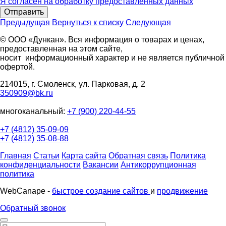
Я согласен на обработку предоставленных данных
Отправить
Предыдущая
Вернуться к списку
Следующая
© ООО «Дункан». Вся информация о товарах и ценах,
предоставленная на этом сайте,
носит информационный характер и не является публичной
офертой.
214015, г. Смоленск, ул. Парковая, д. 2
350909@bk.ru
многоканальный:
+7 (900) 220-44-55
+7 (4812) 35-09-09
+7 (4812) 35-08-88
Главная
Статьи
Карта сайта
Обратная связь
Политика
конфиденциальности
Вакансии
Антикоррупционная
политика
WebCanape -
быстрое создание сайтов
и
продвижение
Обратный звонок