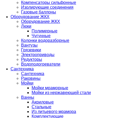
Компенсаторы сильфонные
Изолирующие соединения
Газовые баллоны
Оборудование ЖКХ
Оборудование ЖКХ
Люки
Полимерные
Чугунные
Колонки водоразборные
Вантузы
Грязевики
Электроприводы
Редукторы
Водоподогреватели
Сантехника
Сантехника
Раковины
Мойки
Мойки мраморные
Мойки из нержавеющей стали
Ванны
Акриловые
Стальные
Из литьевого мрамора
Комплектующие