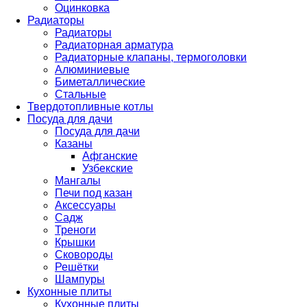
Оцинковка
Радиаторы
Радиаторы
Радиаторная арматура
Радиаторные клапаны, термоголовки
Алюминиевые
Биметаллические
Стальные
Твердотопливные котлы
Посуда для дачи
Посуда для дачи
Казаны
Афганские
Узбекские
Мангалы
Печи под казан
Аксессуары
Садж
Треноги
Крышки
Сковороды
Решётки
Шампуры
Кухонные плиты
Кухонные плиты