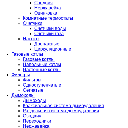
Сэндвич
Нержавейка
Оцинковка
Комнатные термостаты
Счетчики
Счетчики воды
Счетчики газа
Насосы
Дренажные
Циркуляционные
Газовые котлы
Газовые котлы
Напольные котлы
Настенные котлы
Фильтры
Фильтры
Одноступенчатые
Сетчатые
Дымоходы
Дымоходы
Коаксиальная система дымоудаления
Раздельная система дымоудаления
Сэндвич
Переходники
Нержавейка