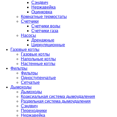
Сэндвич
Нержавейка
Оцинковка
Комнатные термостаты
Счетчики
Счетчики воды
Счетчики газа
Насосы
Дренажные
Циркуляционные
Газовые котлы
Газовые котлы
Напольные котлы
Настенные котлы
Фильтры
Фильтры
Одноступенчатые
Сетчатые
Дымоходы
Дымоходы
Коаксиальная система дымоудаления
Раздельная система дымоудаления
Сэндвич
Переходники
Нержавейка