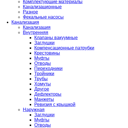
Комплектующие материалы
Канализационные
Разное
Фекальные насосы
Канализация
Канализация
Внутренняя
Клапаны вакуумные
Заглушки
Компенсационные патрубки
Крестовины
Муфты
Отводы
Переходники
Тройники
Трубы
Хомуты
Другое
Дефлекторы
Манжеты
Ревизия с крышкой
Наружная
Заглушки
Муфты
Отводы