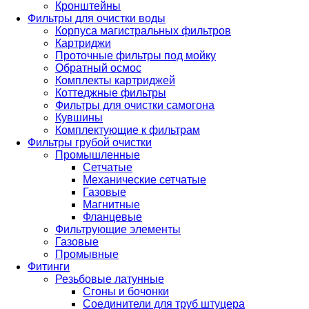
Кронштейны
Фильтры для очистки воды
Корпуса магистральных фильтров
Картриджи
Проточные фильтры под мойку
Обратный осмос
Комплекты картриджей
Коттеджные фильтры
Фильтры для очистки самогона
Кувшины
Комплектующие к фильтрам
Фильтры грубой очистки
Промышленные
Сетчатые
Механические сетчатые
Газовые
Магнитные
Фланцевые
Фильтрующие элементы
Газовые
Промывные
Фитинги
Резьбовые латунные
Сгоны и бочонки
Соединители для труб штуцера