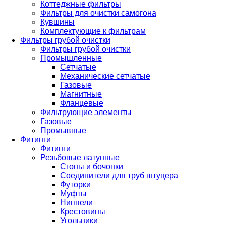
Коттеджные фильтры
Фильтры для очистки самогона
Кувшины
Комплектующие к фильтрам
Фильтры грубой очистки
Фильтры грубой очистки
Промышленные
Сетчатые
Механические сетчатые
Газовые
Магнитные
Фланцевые
Фильтрующие элементы
Газовые
Промывные
Фитинги
Фитинги
Резьбовые латунные
Сгоны и бочонки
Соединители для труб штуцера
Футорки
Муфты
Ниппели
Крестовины
Угольники