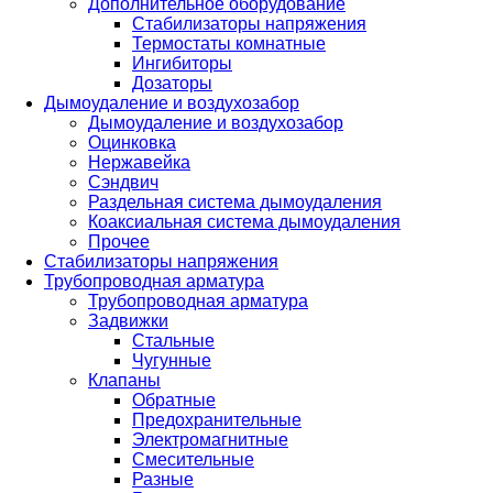
Дополнительное оборудование
Стабилизаторы напряжения
Термостаты комнатные
Ингибиторы
Дозаторы
Дымоудаление и воздухозабор
Дымоудаление и воздухозабор
Оцинковка
Нержавейка
Сэндвич
Раздельная система дымоудаления
Коаксиальная система дымоудаления
Прочее
Стабилизаторы напряжения
Трубопроводная арматура
Трубопроводная арматура
Задвижки
Стальные
Чугунные
Клапаны
Обратные
Предохранительные
Электромагнитные
Смесительные
Разные