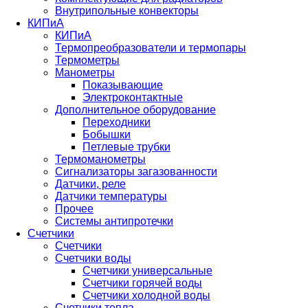
Внутрипольные конвекторы
КИПиА
КИПиА
Термопреобразователи и термопары
Термометры
Манометры
Показывающие
Электроконтактные
Дополнительное оборудование
Переходники
Бобышки
Петлевые трубки
Термоманометры
Сигнализаторы загазованности
Датчики, реле
Датчики температуры
Прочее
Системы антипротечки
Счетчики
Счетчики
Счетчики воды
Счетчики универсальные
Счетчики горячей воды
Счетчики холодной воды
Счетчики тепла