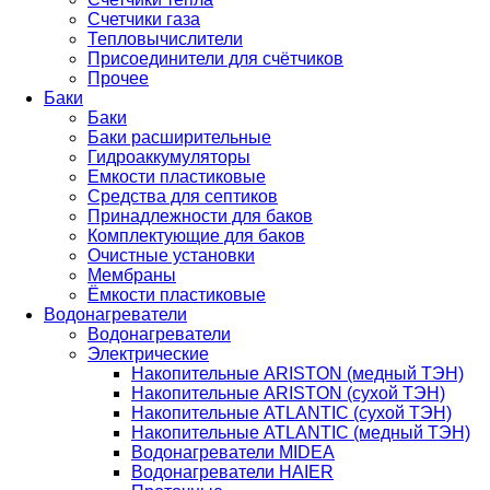
Счетчики газа
Тепловычислители
Присоединители для счётчиков
Прочее
Баки
Баки
Баки расширительные
Гидроаккумуляторы
Емкости пластиковые
Средства для септиков
Принадлежности для баков
Комплектующие для баков
Очистные установки
Мембраны
Ёмкости пластиковые
Водонагреватели
Водонагреватели
Электрические
Накопительные ARISTON (медный ТЭН)
Накопительные ARISTON (сухой ТЭН)
Накопительные ATLANTIC (сухой ТЭН)
Накопительные ATLANTIC (медный ТЭН)
Водонагреватели MIDEA
Водонагреватели HAIER