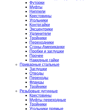
Футорки
Муфты
Ниппели
Крестовины
Угольники
Контргайки
Эксцентрики
Удлинители
Тройники
Переходники
Сгоны-Американки
Пробки и заглушки
Прочее
Накидные гайки
Приварные стальные
Заглушки
Отводы
Переходы
Фланцы
Тройники
Резьбовые чугунные
Крестовины
Муфты переходные
Тройники
Угольники прямые