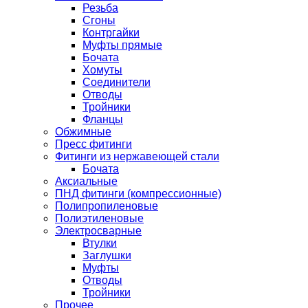
Резьба
Сгоны
Контргайки
Муфты прямые
Бочата
Хомуты
Соединители
Отводы
Тройники
Фланцы
Обжимные
Пресс фитинги
Фитинги из нержавеющей стали
Бочата
Аксиальные
ПНД фитинги (компрессионные)
Полипропиленовые
Полиэтиленовые
Электросварные
Втулки
Заглушки
Муфты
Отводы
Тройники
Прочее