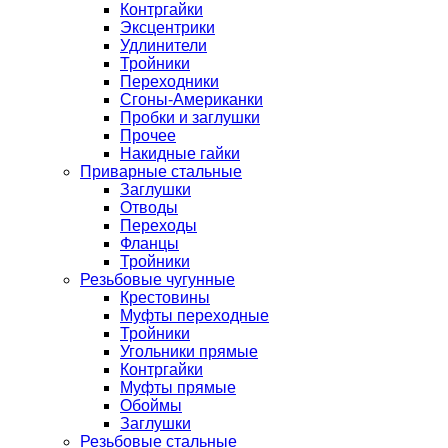
Контргайки
Эксцентрики
Удлинители
Тройники
Переходники
Сгоны-Американки
Пробки и заглушки
Прочее
Накидные гайки
Приварные стальные
Заглушки
Отводы
Переходы
Фланцы
Тройники
Резьбовые чугунные
Крестовины
Муфты переходные
Тройники
Угольники прямые
Контргайки
Муфты прямые
Обоймы
Заглушки
Резьбовые стальные