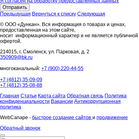
Я согласен на обработку предоставленных данных
Отправить
Предыдущая
Вернуться к списку
Следующая
© ООО «Дункан». Вся информация о товарах и ценах,
предоставленная на этом сайте,
носит информационный характер и не является публичной
офертой.
214015, г. Смоленск, ул. Парковая, д. 2
350909@bk.ru
многоканальный:
+7 (900) 220-44-55
+7 (4812) 35-09-09
+7 (4812) 35-08-88
Главная
Статьи
Карта сайта
Обратная связь
Политика
конфиденциальности
Вакансии
Антикоррупционная
политика
WebCanape -
быстрое создание сайтов
и
продвижение
Обратный звонок