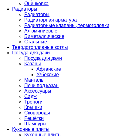
Оцинковка
Радиаторы
Радиаторы
Радиаторная арматура
Радиаторные клапаны, термоголовки
Алюминиевые
Биметаллические
Стальные
Твердотопливные котлы
Посуда для дачи
Посуда для дачи
Казаны
Афганские
Узбекские
Мангалы
Печи под казан
Аксессуары
Садж
Треноги
Крышки
Сковороды
Решётки
Шампуры
Кухонные плиты
Кухонные плиты