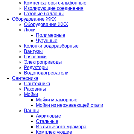
Компенсаторы сильфонные
Изолирующие соединения
Газовые баллоны
Оборудование ЖКХ
Оборудование ЖКХ
Люки
Полимерные
Чугунные
Колонки водоразборные
Вантузы
Грязевики
Электроприводы
Редукторы
Водоподогреватели
Сантехника
Сантехника
Раковины
Мойки
Мойки мраморные
Мойки из нержавеющей стали
Ванны
Акриловые
Стальные
Из литьевого мрамора
Комплектующие