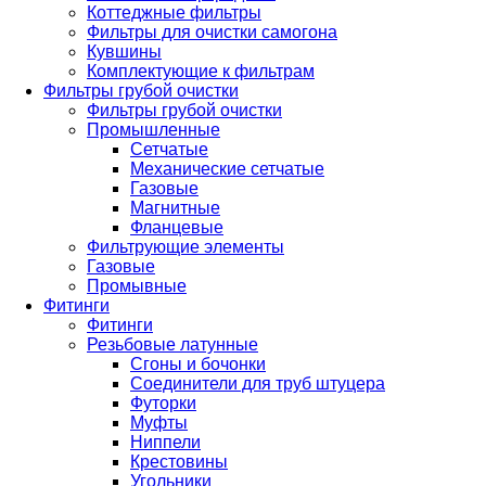
Коттеджные фильтры
Фильтры для очистки самогона
Кувшины
Комплектующие к фильтрам
Фильтры грубой очистки
Фильтры грубой очистки
Промышленные
Сетчатые
Механические сетчатые
Газовые
Магнитные
Фланцевые
Фильтрующие элементы
Газовые
Промывные
Фитинги
Фитинги
Резьбовые латунные
Сгоны и бочонки
Соединители для труб штуцера
Футорки
Муфты
Ниппели
Крестовины
Угольники