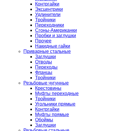
Контргайки
Эксцентрики
Удлинители
Тройники
Переходники
Сгоны-Американки
Пробки и заглушки
Прочее
Накидные гайки
Приварные стальные
Заглушки
Отводы
Переходы
Фланцы
Тройники
Резьбовые чугунные
Крестовины
Муфты переходные
Тройники
Угольники прямые
Контргайки
Муфты прямые
Обоймы
Заглушки
Резьбовые стальные