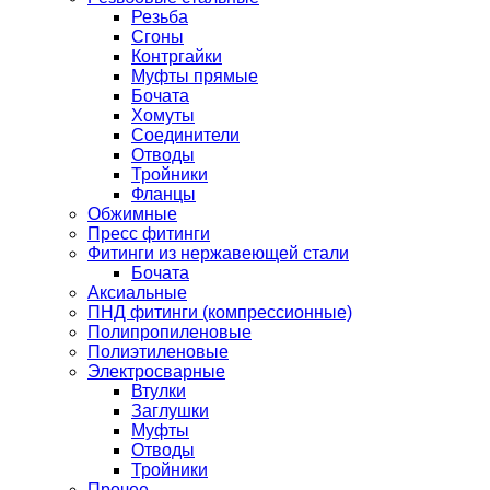
Резьба
Сгоны
Контргайки
Муфты прямые
Бочата
Хомуты
Соединители
Отводы
Тройники
Фланцы
Обжимные
Пресс фитинги
Фитинги из нержавеющей стали
Бочата
Аксиальные
ПНД фитинги (компрессионные)
Полипропиленовые
Полиэтиленовые
Электросварные
Втулки
Заглушки
Муфты
Отводы
Тройники
Прочее