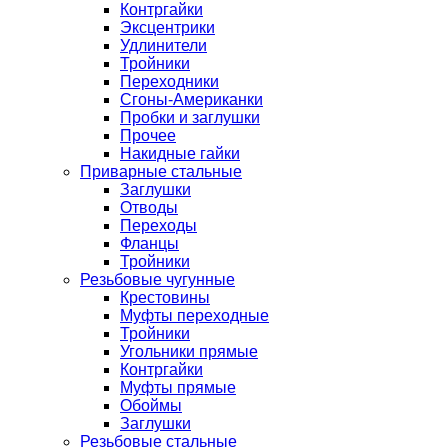
Контргайки
Эксцентрики
Удлинители
Тройники
Переходники
Сгоны-Американки
Пробки и заглушки
Прочее
Накидные гайки
Приварные стальные
Заглушки
Отводы
Переходы
Фланцы
Тройники
Резьбовые чугунные
Крестовины
Муфты переходные
Тройники
Угольники прямые
Контргайки
Муфты прямые
Обоймы
Заглушки
Резьбовые стальные