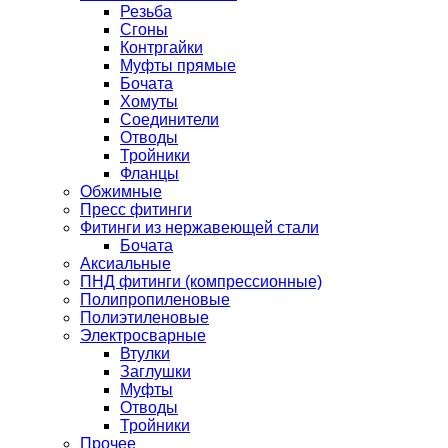
Резьба
Сгоны
Контргайки
Муфты прямые
Бочата
Хомуты
Соединители
Отводы
Тройники
Фланцы
Обжимные
Пресс фитинги
Фитинги из нержавеющей стали
Бочата
Аксиальные
ПНД фитинги (компрессионные)
Полипропиленовые
Полиэтиленовые
Электросварные
Втулки
Заглушки
Муфты
Отводы
Тройники
Прочее