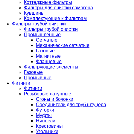
Коттеджные фильтры
Фильтры для очистки самогона
Кувшины
Комплектующие к фильтрам
Фильтры грубой очистки
Фильтры грубой очистки
Промышленные
Сетчатые
Механические сетчатые
Газовые
Магнитные
Фланцевые
Фильтрующие элементы
Газовые
Промывные
Фитинги
Фитинги
Резьбовые латунные
Сгоны и бочонки
Соединители для труб штуцера
Футорки
Муфты
Ниппели
Крестовины
Угольники