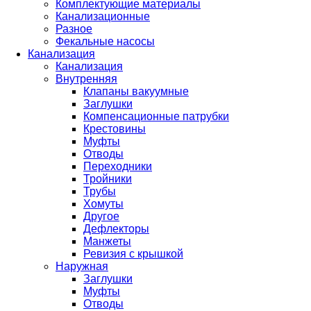
Комплектующие материалы
Канализационные
Разное
Фекальные насосы
Канализация
Канализация
Внутренняя
Клапаны вакуумные
Заглушки
Компенсационные патрубки
Крестовины
Муфты
Отводы
Переходники
Тройники
Трубы
Хомуты
Другое
Дефлекторы
Манжеты
Ревизия с крышкой
Наружная
Заглушки
Муфты
Отводы