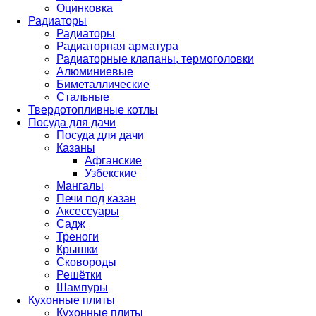
Оцинковка
Радиаторы
Радиаторы
Радиаторная арматура
Радиаторные клапаны, термоголовки
Алюминиевые
Биметаллические
Стальные
Твердотопливные котлы
Посуда для дачи
Посуда для дачи
Казаны
Афганские
Узбекские
Мангалы
Печи под казан
Аксессуары
Садж
Треноги
Крышки
Сковороды
Решётки
Шампуры
Кухонные плиты
Кухонные плиты