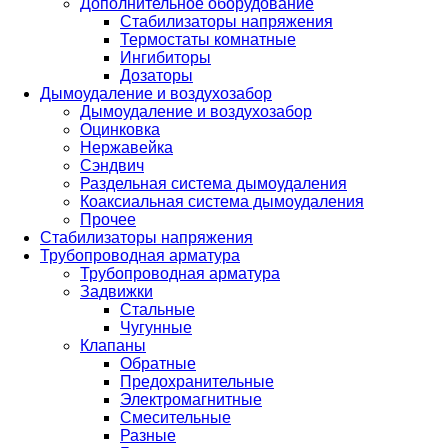
Дополнительное оборудование
Стабилизаторы напряжения
Термостаты комнатные
Ингибиторы
Дозаторы
Дымоудаление и воздухозабор
Дымоудаление и воздухозабор
Оцинковка
Нержавейка
Сэндвич
Раздельная система дымоудаления
Коаксиальная система дымоудаления
Прочее
Стабилизаторы напряжения
Трубопроводная арматура
Трубопроводная арматура
Задвижки
Стальные
Чугунные
Клапаны
Обратные
Предохранительные
Электромагнитные
Смесительные
Разные