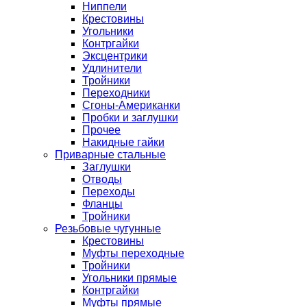
Ниппели
Крестовины
Угольники
Контргайки
Эксцентрики
Удлинители
Тройники
Переходники
Сгоны-Американки
Пробки и заглушки
Прочее
Накидные гайки
Приварные стальные
Заглушки
Отводы
Переходы
Фланцы
Тройники
Резьбовые чугунные
Крестовины
Муфты переходные
Тройники
Угольники прямые
Контргайки
Муфты прямые