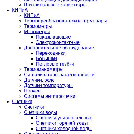
Внутрипольные конвекторы
КИПиА
КИПиА
Термопреобразователи и термопары
Термометры
Манометры
Показывающие
Электроконтактные
Дополнительное оборудование
Переходники
Бобышки
Петлевые трубки
Термоманометры
Сигнализаторы загазованности
Датчики, реле
Датчики температуры
Прочее
Системы антипротечки
Счетчики
Счетчики
Счетчики воды
Счетчики универсальные
Счетчики горячей воды
Счетчики холодной воды
Счетчики тепла