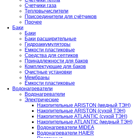
Счетчики газа
Тепловычислители
Присоединители для счётчиков
Прочее
Баки
Баки
Баки расширительные
Гидроаккумуляторы
Емкости пластиковые
Средства для септиков
Принадлежности для баков
Комплектующие для баков
Очистные установки
Мембраны
Ёмкости пластиковые
Водонагреватели
Водонагреватели
Электрические
Накопительные ARISTON (медный ТЭН)
Накопительные ARISTON (сухой ТЭН)
Накопительные ATLANTIC (сухой ТЭН)
Накопительные ATLANTIC (медный ТЭН)
Водонагреватели MIDEA
Водонагреватели HAIER