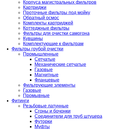
Корпуса магистральных фильтров
Картриджи
Проточные фильтры под мойку
Обратный осмос
Комплекты картриджей
Коттеджные фильтры
Фильтры для очистки самогона
Кувшины
Комплектующие к фильтрам
Фильтры грубой очистки
Промышленные
Сетчатые
Механические сетчатые
Газовые
Магнитные
Фланцевые
Фильтрующие элементы
Газовые
Промывные
Фитинги
Резьбовые латунные
Сгоны и бочонки
Соединители для труб штуцера
Футорки
Муфты