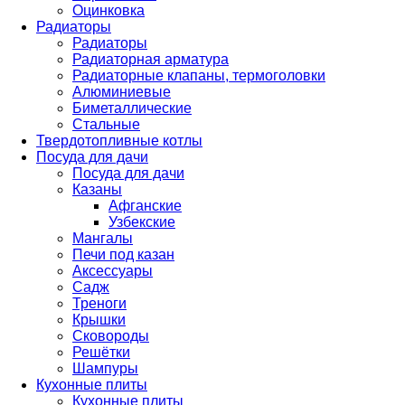
Оцинковка
Радиаторы
Радиаторы
Радиаторная арматура
Радиаторные клапаны, термоголовки
Алюминиевые
Биметаллические
Стальные
Твердотопливные котлы
Посуда для дачи
Посуда для дачи
Казаны
Афганские
Узбекские
Мангалы
Печи под казан
Аксессуары
Садж
Треноги
Крышки
Сковороды
Решётки
Шампуры
Кухонные плиты
Кухонные плиты