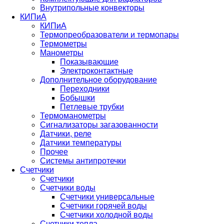
Внутрипольные конвекторы
КИПиА
КИПиА
Термопреобразователи и термопары
Термометры
Манометры
Показывающие
Электроконтактные
Дополнительное оборудование
Переходники
Бобышки
Петлевые трубки
Термоманометры
Сигнализаторы загазованности
Датчики, реле
Датчики температуры
Прочее
Системы антипротечки
Счетчики
Счетчики
Счетчики воды
Счетчики универсальные
Счетчики горячей воды
Счетчики холодной воды
Счетчики тепла