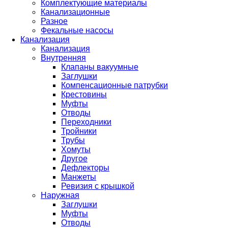
Комплектующие материалы
Канализационные
Разное
Фекальные насосы
Канализация
Канализация
Внутренняя
Клапаны вакуумные
Заглушки
Компенсационные патрубки
Крестовины
Муфты
Отводы
Переходники
Тройники
Трубы
Хомуты
Другое
Дефлекторы
Манжеты
Ревизия с крышкой
Наружная
Заглушки
Муфты
Отводы