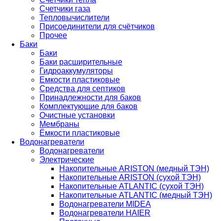
Счетчики газа
Тепловычислители
Присоединители для счётчиков
Прочее
Баки
Баки
Баки расширительные
Гидроаккумуляторы
Емкости пластиковые
Средства для септиков
Принадлежности для баков
Комплектующие для баков
Очистные установки
Мембраны
Ёмкости пластиковые
Водонагреватели
Водонагреватели
Электрические
Накопительные ARISTON (медный ТЭН)
Накопительные ARISTON (сухой ТЭН)
Накопительные ATLANTIC (сухой ТЭН)
Накопительные ATLANTIC (медный ТЭН)
Водонагреватели MIDEA
Водонагреватели HAIER