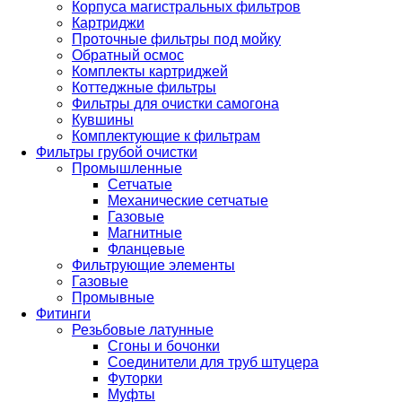
Корпуса магистральных фильтров
Картриджи
Проточные фильтры под мойку
Обратный осмос
Комплекты картриджей
Коттеджные фильтры
Фильтры для очистки самогона
Кувшины
Комплектующие к фильтрам
Фильтры грубой очистки
Промышленные
Сетчатые
Механические сетчатые
Газовые
Магнитные
Фланцевые
Фильтрующие элементы
Газовые
Промывные
Фитинги
Резьбовые латунные
Сгоны и бочонки
Соединители для труб штуцера
Футорки
Муфты