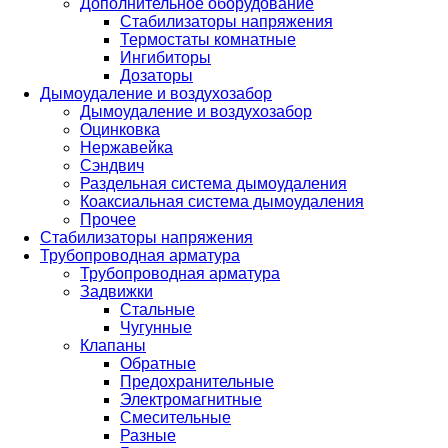
Дополнительное оборудование
Стабилизаторы напряжения
Термостаты комнатные
Ингибиторы
Дозаторы
Дымоудаление и воздухозабор
Дымоудаление и воздухозабор
Оцинковка
Нержавейка
Сэндвич
Раздельная система дымоудаления
Коаксиальная система дымоудаления
Прочее
Стабилизаторы напряжения
Трубопроводная арматура
Трубопроводная арматура
Задвижки
Стальные
Чугунные
Клапаны
Обратные
Предохранительные
Электромагнитные
Смесительные
Разные