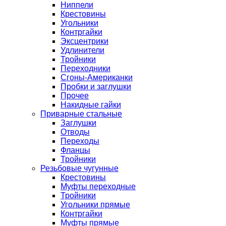
Ниппели
Крестовины
Угольники
Контргайки
Эксцентрики
Удлинители
Тройники
Переходники
Сгоны-Американки
Пробки и заглушки
Прочее
Накидные гайки
Приварные стальные
Заглушки
Отводы
Переходы
Фланцы
Тройники
Резьбовые чугунные
Крестовины
Муфты переходные
Тройники
Угольники прямые
Контргайки
Муфты прямые