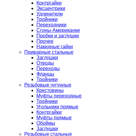
Контргайки
Эксцентрики
Удлинители
Тройники
Переходники
Сгоны-Американки
Пробки и заглушки
Прочее
Накидные гайки
Приварные стальные
Заглушки
Отводы
Переходы
Фланцы
Тройники
Резьбовые чугунные
Крестовины
Муфты переходные
Тройники
Угольники прямые
Контргайки
Муфты прямые
Обоймы
Заглушки
Резьбовые стальные