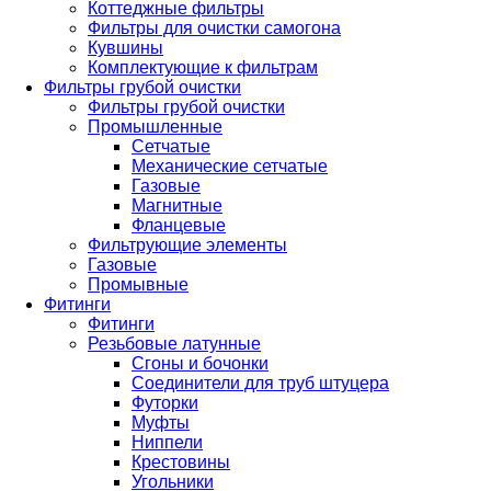
Коттеджные фильтры
Фильтры для очистки самогона
Кувшины
Комплектующие к фильтрам
Фильтры грубой очистки
Фильтры грубой очистки
Промышленные
Сетчатые
Механические сетчатые
Газовые
Магнитные
Фланцевые
Фильтрующие элементы
Газовые
Промывные
Фитинги
Фитинги
Резьбовые латунные
Сгоны и бочонки
Соединители для труб штуцера
Футорки
Муфты
Ниппели
Крестовины
Угольники