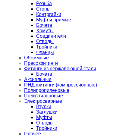
Резьба
Сгоны
Контргайки
Муфты прямые
Бочата
Хомуты
Соединители
Отводы
Тройники
Фланцы
Обжимные
Пресс фитинги
Фитинги из нержавеющей стали
Бочата
Аксиальные
ПНД фитинги (компрессионные)
Полипропиленовые
Полиэтиленовые
Электросварные
Втулки
Заглушки
Муфты
Отводы
Тройники
Прочее