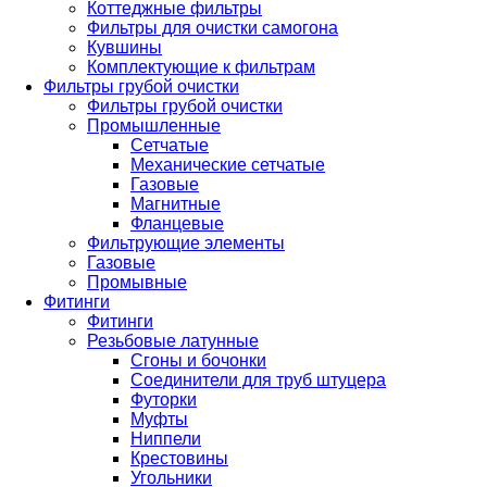
Коттеджные фильтры
Фильтры для очистки самогона
Кувшины
Комплектующие к фильтрам
Фильтры грубой очистки
Фильтры грубой очистки
Промышленные
Сетчатые
Механические сетчатые
Газовые
Магнитные
Фланцевые
Фильтрующие элементы
Газовые
Промывные
Фитинги
Фитинги
Резьбовые латунные
Сгоны и бочонки
Соединители для труб штуцера
Футорки
Муфты
Ниппели
Крестовины
Угольники