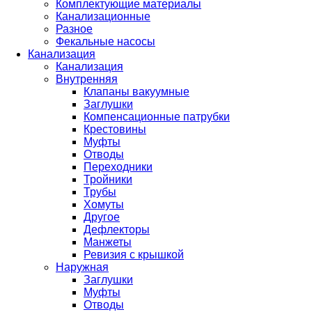
Комплектующие материалы
Канализационные
Разное
Фекальные насосы
Канализация
Канализация
Внутренняя
Клапаны вакуумные
Заглушки
Компенсационные патрубки
Крестовины
Муфты
Отводы
Переходники
Тройники
Трубы
Хомуты
Другое
Дефлекторы
Манжеты
Ревизия с крышкой
Наружная
Заглушки
Муфты
Отводы