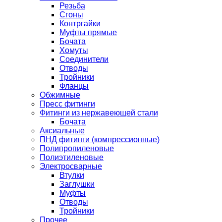
Резьба
Сгоны
Контргайки
Муфты прямые
Бочата
Хомуты
Соединители
Отводы
Тройники
Фланцы
Обжимные
Пресс фитинги
Фитинги из нержавеющей стали
Бочата
Аксиальные
ПНД фитинги (компрессионные)
Полипропиленовые
Полиэтиленовые
Электросварные
Втулки
Заглушки
Муфты
Отводы
Тройники
Прочее