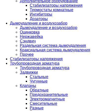
Дополнительное оборудование
Стабилизаторы напряжения
Термостаты комнатные
Ингибиторы
Дозаторы
Дымоудаление и воздухозабор
Дымоудаление и воздухозабор
Оцинковка
Нержавейка
Сэндвич
Раздельная система дымоудаления
Коаксиальная система дымоудаления
Прочее
Стабилизаторы напряжения
Трубопроводная арматура
Трубопроводная арматура
Задвижки
Стальные
Чугунные
Клапаны
Обратные
Предохранительные
Электромагнитные
Смесительные
Разные