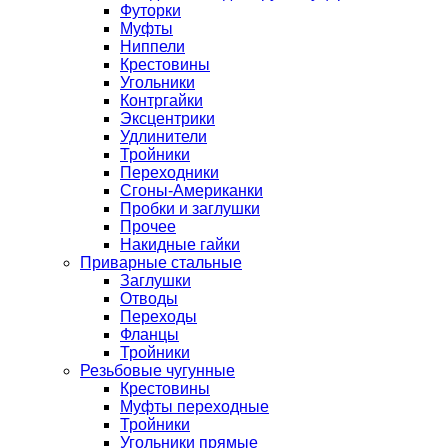
Футорки
Муфты
Ниппели
Крестовины
Угольники
Контргайки
Эксцентрики
Удлинители
Тройники
Переходники
Сгоны-Американки
Пробки и заглушки
Прочее
Накидные гайки
Приварные стальные
Заглушки
Отводы
Переходы
Фланцы
Тройники
Резьбовые чугунные
Крестовины
Муфты переходные
Тройники
Угольники прямые