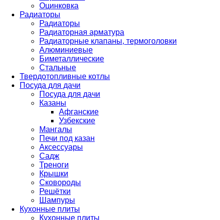
Оцинковка
Радиаторы
Радиаторы
Радиаторная арматура
Радиаторные клапаны, термоголовки
Алюминиевые
Биметаллические
Стальные
Твердотопливные котлы
Посуда для дачи
Посуда для дачи
Казаны
Афганские
Узбекские
Мангалы
Печи под казан
Аксессуары
Садж
Треноги
Крышки
Сковороды
Решётки
Шампуры
Кухонные плиты
Кухонные плиты