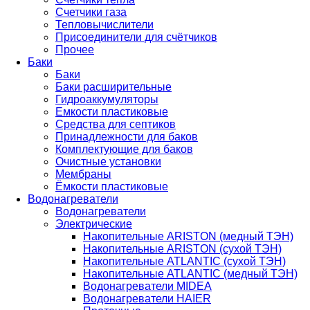
Счетчики газа
Тепловычислители
Присоединители для счётчиков
Прочее
Баки
Баки
Баки расширительные
Гидроаккумуляторы
Емкости пластиковые
Средства для септиков
Принадлежности для баков
Комплектующие для баков
Очистные установки
Мембраны
Ёмкости пластиковые
Водонагреватели
Водонагреватели
Электрические
Накопительные ARISTON (медный ТЭН)
Накопительные ARISTON (сухой ТЭН)
Накопительные ATLANTIC (сухой ТЭН)
Накопительные ATLANTIC (медный ТЭН)
Водонагреватели MIDEA
Водонагреватели HAIER