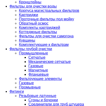
Кронштейны
Фильтры для очистки воды
Корпуса магистральных фильтров
Картриджи
Проточные фильтры под мойку
Обратный осмос
Комплекты картриджей
Коттеджные фильтры
Фильтры для очистки самогона
Кувшины
Комплектующие к фильтрам
Фильтры грубой очистки
Промышленные
Сетчатые
Механические сетчатые
Газовые
Магнитные
Фланцевые
Фильтрующие элементы
Газовые
Промывные
Фитинги
Резьбовые латунные
Сгоны и бочонки
Соединители для труб штуцера