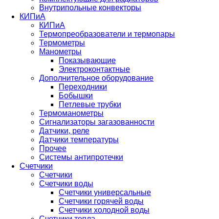
Внутрипольные конвекторы
КИПиА
КИПиА
Термопреобразователи и термопары
Термометры
Манометры
Показывающие
Электроконтактные
Дополнительное оборудование
Переходники
Бобышки
Петлевые трубки
Термоманометры
Сигнализаторы загазованности
Датчики, реле
Датчики температуры
Прочее
Системы антипротечки
Счетчики
Счетчики
Счетчики воды
Счетчики универсальные
Счетчики горячей воды
Счетчики холодной воды
Счетчики тепла