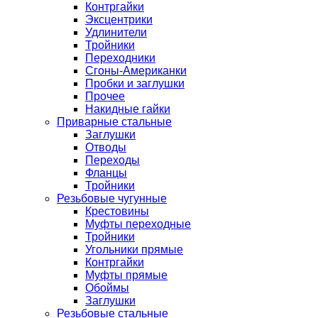
Контргайки
Эксцентрики
Удлинители
Тройники
Переходники
Сгоны-Американки
Пробки и заглушки
Прочее
Накидные гайки
Приварные стальные
Заглушки
Отводы
Переходы
Фланцы
Тройники
Резьбовые чугунные
Крестовины
Муфты переходные
Тройники
Угольники прямые
Контргайки
Муфты прямые
Обоймы
Заглушки
Резьбовые стальные