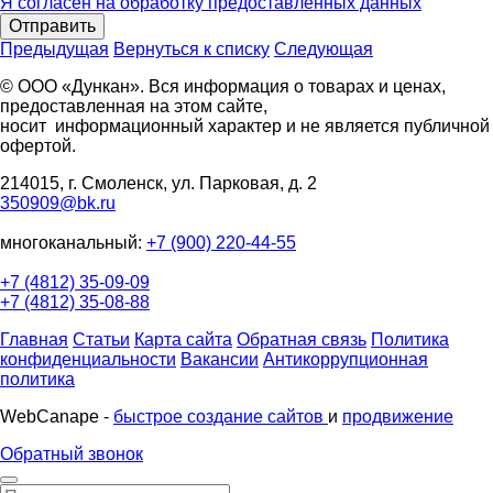
Я согласен на обработку предоставленных данных
Отправить
Предыдущая
Вернуться к списку
Следующая
© ООО «Дункан». Вся информация о товарах и ценах,
предоставленная на этом сайте,
носит информационный характер и не является публичной
офертой.
214015, г. Смоленск, ул. Парковая, д. 2
350909@bk.ru
многоканальный:
+7 (900) 220-44-55
+7 (4812) 35-09-09
+7 (4812) 35-08-88
Главная
Статьи
Карта сайта
Обратная связь
Политика
конфиденциальности
Вакансии
Антикоррупционная
политика
WebCanape -
быстрое создание сайтов
и
продвижение
Обратный звонок