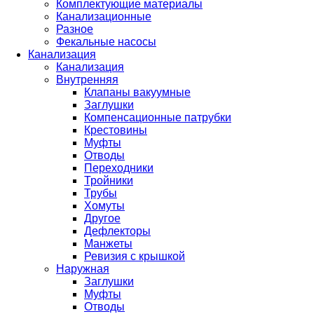
Комплектующие материалы
Канализационные
Разное
Фекальные насосы
Канализация
Канализация
Внутренняя
Клапаны вакуумные
Заглушки
Компенсационные патрубки
Крестовины
Муфты
Отводы
Переходники
Тройники
Трубы
Хомуты
Другое
Дефлекторы
Манжеты
Ревизия с крышкой
Наружная
Заглушки
Муфты
Отводы