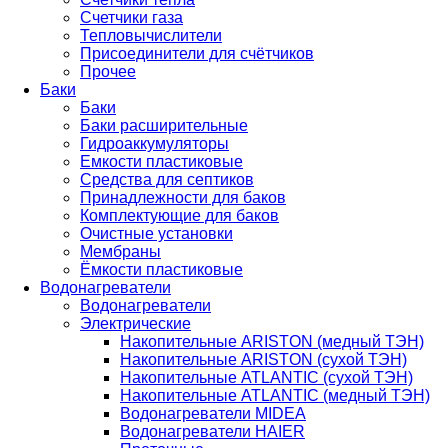
Счетчики газа
Тепловычислители
Присоединители для счётчиков
Прочее
Баки
Баки
Баки расширительные
Гидроаккумуляторы
Емкости пластиковые
Средства для септиков
Принадлежности для баков
Комплектующие для баков
Очистные установки
Мембраны
Ёмкости пластиковые
Водонагреватели
Водонагреватели
Электрические
Накопительные ARISTON (медный ТЭН)
Накопительные ARISTON (сухой ТЭН)
Накопительные ATLANTIC (сухой ТЭН)
Накопительные ATLANTIC (медный ТЭН)
Водонагреватели MIDEA
Водонагреватели HAIER