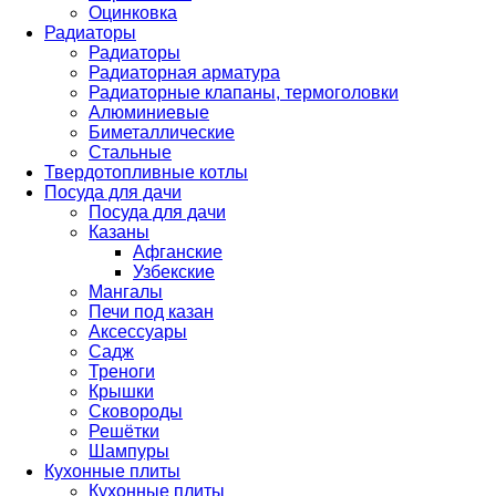
Оцинковка
Радиаторы
Радиаторы
Радиаторная арматура
Радиаторные клапаны, термоголовки
Алюминиевые
Биметаллические
Стальные
Твердотопливные котлы
Посуда для дачи
Посуда для дачи
Казаны
Афганские
Узбекские
Мангалы
Печи под казан
Аксессуары
Садж
Треноги
Крышки
Сковороды
Решётки
Шампуры
Кухонные плиты
Кухонные плиты