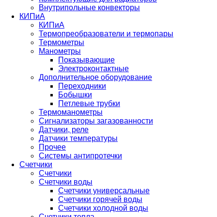
Внутрипольные конвекторы
КИПиА
КИПиА
Термопреобразователи и термопары
Термометры
Манометры
Показывающие
Электроконтактные
Дополнительное оборудование
Переходники
Бобышки
Петлевые трубки
Термоманометры
Сигнализаторы загазованности
Датчики, реле
Датчики температуры
Прочее
Системы антипротечки
Счетчики
Счетчики
Счетчики воды
Счетчики универсальные
Счетчики горячей воды
Счетчики холодной воды
Счетчики тепла