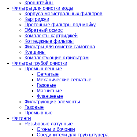
Кронштейны
Фильтры для очистки воды
Корпуса магистральных фильтров
Картриджи
Проточные фильтры под мойку
Обратный осмос
Комплекты картриджей
Коттеджные фильтры
Фильтры для очистки самогона
Кувшины
Комплектующие к фильтрам
Фильтры грубой очистки
Промышленные
Сетчатые
Механические сетчатые
Газовые
Магнитные
Фланцевые
Фильтрующие элементы
Газовые
Промывные
Фитинги
Резьбовые латунные
Сгоны и бочонки
Соединители для труб штуцера