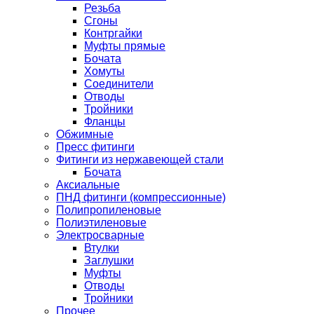
Резьба
Сгоны
Контргайки
Муфты прямые
Бочата
Хомуты
Соединители
Отводы
Тройники
Фланцы
Обжимные
Пресс фитинги
Фитинги из нержавеющей стали
Бочата
Аксиальные
ПНД фитинги (компрессионные)
Полипропиленовые
Полиэтиленовые
Электросварные
Втулки
Заглушки
Муфты
Отводы
Тройники
Прочее