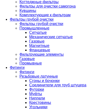
Коттеджные фильтры
Фильтры для очистки самогона
Кувшины
Комплектующие к фильтрам
Фильтры грубой очистки
Фильтры грубой очистки
Промышленные
Сетчатые
Механические сетчатые
Газовые
Магнитные
Фланцевые
Фильтрующие элементы
Газовые
Промывные
Фитинги
Фитинги
Резьбовые латунные
Сгоны и бочонки
Соединители для труб штуцера
Футорки
Муфты
Ниппели
Крестовины
Угольники