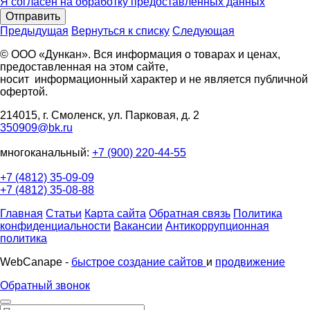
Я согласен на обработку предоставленных данных
Отправить
Предыдущая
Вернуться к списку
Следующая
© ООО «Дункан». Вся информация о товарах и ценах,
предоставленная на этом сайте,
носит информационный характер и не является публичной
офертой.
214015, г. Смоленск, ул. Парковая, д. 2
350909@bk.ru
многоканальный:
+7 (900) 220-44-55
+7 (4812) 35-09-09
+7 (4812) 35-08-88
Главная
Статьи
Карта сайта
Обратная связь
Политика
конфиденциальности
Вакансии
Антикоррупционная
политика
WebCanape -
быстрое создание сайтов
и
продвижение
Обратный звонок