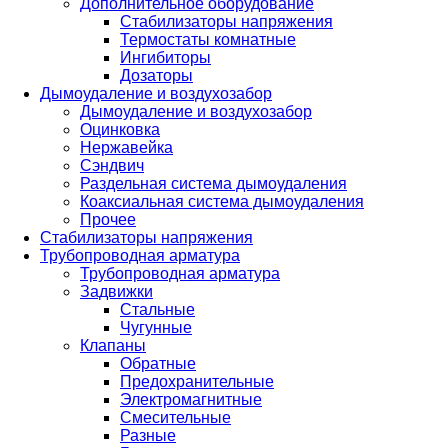
Дополнительное оборудование
Стабилизаторы напряжения
Термостаты комнатные
Ингибиторы
Дозаторы
Дымоудаление и воздухозабор
Дымоудаление и воздухозабор
Оцинковка
Нержавейка
Сэндвич
Раздельная система дымоудаления
Коаксиальная система дымоудаления
Прочее
Стабилизаторы напряжения
Трубопроводная арматура
Трубопроводная арматура
Задвижки
Стальные
Чугунные
Клапаны
Обратные
Предохранительные
Электромагнитные
Смесительные
Разные