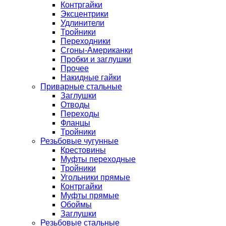
Контргайки
Эксцентрики
Удлинители
Тройники
Переходники
Сгоны-Американки
Пробки и заглушки
Прочее
Накидные гайки
Приварные стальные
Заглушки
Отводы
Переходы
Фланцы
Тройники
Резьбовые чугунные
Крестовины
Муфты переходные
Тройники
Угольники прямые
Контргайки
Муфты прямые
Обоймы
Заглушки
Резьбовые стальные