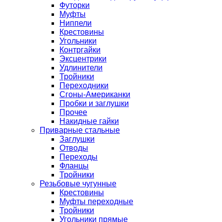
Футорки
Муфты
Ниппели
Крестовины
Угольники
Контргайки
Эксцентрики
Удлинители
Тройники
Переходники
Сгоны-Американки
Пробки и заглушки
Прочее
Накидные гайки
Приварные стальные
Заглушки
Отводы
Переходы
Фланцы
Тройники
Резьбовые чугунные
Крестовины
Муфты переходные
Тройники
Угольники прямые