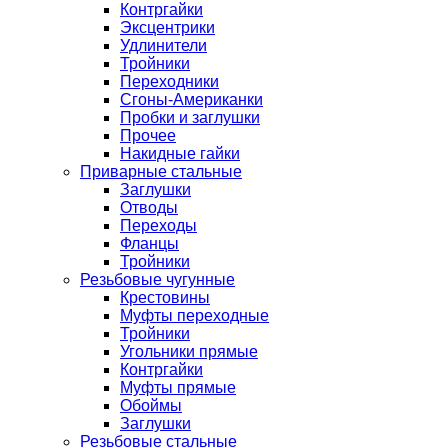
Контргайки
Эксцентрики
Удлинители
Тройники
Переходники
Сгоны-Американки
Пробки и заглушки
Прочее
Накидные гайки
Приварные стальные
Заглушки
Отводы
Переходы
Фланцы
Тройники
Резьбовые чугунные
Крестовины
Муфты переходные
Тройники
Угольники прямые
Контргайки
Муфты прямые
Обоймы
Заглушки
Резьбовые стальные