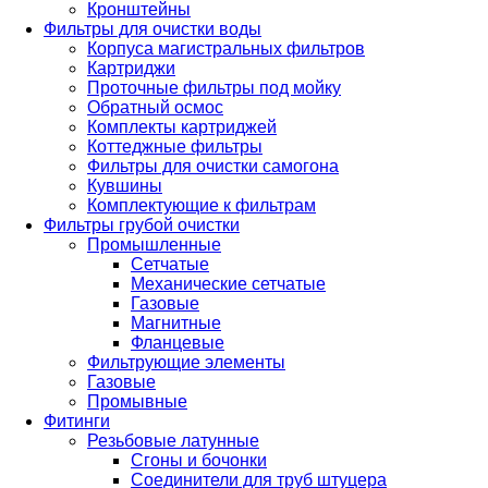
Кронштейны
Фильтры для очистки воды
Корпуса магистральных фильтров
Картриджи
Проточные фильтры под мойку
Обратный осмос
Комплекты картриджей
Коттеджные фильтры
Фильтры для очистки самогона
Кувшины
Комплектующие к фильтрам
Фильтры грубой очистки
Промышленные
Сетчатые
Механические сетчатые
Газовые
Магнитные
Фланцевые
Фильтрующие элементы
Газовые
Промывные
Фитинги
Резьбовые латунные
Сгоны и бочонки
Соединители для труб штуцера