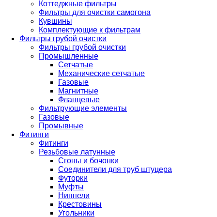
Коттеджные фильтры
Фильтры для очистки самогона
Кувшины
Комплектующие к фильтрам
Фильтры грубой очистки
Фильтры грубой очистки
Промышленные
Сетчатые
Механические сетчатые
Газовые
Магнитные
Фланцевые
Фильтрующие элементы
Газовые
Промывные
Фитинги
Фитинги
Резьбовые латунные
Сгоны и бочонки
Соединители для труб штуцера
Футорки
Муфты
Ниппели
Крестовины
Угольники