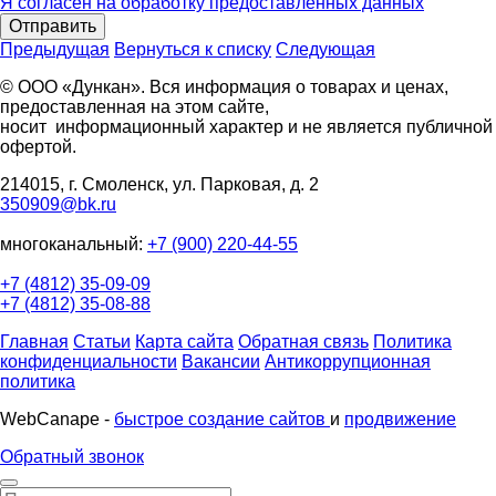
Я согласен на обработку предоставленных данных
Отправить
Предыдущая
Вернуться к списку
Следующая
© ООО «Дункан». Вся информация о товарах и ценах,
предоставленная на этом сайте,
носит информационный характер и не является публичной
офертой.
214015, г. Смоленск, ул. Парковая, д. 2
350909@bk.ru
многоканальный:
+7 (900) 220-44-55
+7 (4812) 35-09-09
+7 (4812) 35-08-88
Главная
Статьи
Карта сайта
Обратная связь
Политика
конфиденциальности
Вакансии
Антикоррупционная
политика
WebCanape -
быстрое создание сайтов
и
продвижение
Обратный звонок