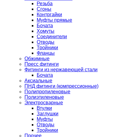
Резьба
Сгоны
Контргайки
Муфты прямые
Бочата
Хомуты
Соединители
Отводы
Тройники
Фланцы
Обжимные
Пресс фитинги
Фитинги из нержавеющей стали
Бочата
Аксиальные
ПНД фитинги (компрессионные)
Полипропиленовые
Полиэтиленовые
Электросварные
Втулки
Заглушки
Муфты
Отводы
Тройники
Прочее