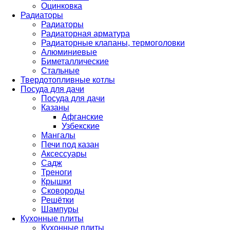
Оцинковка
Радиаторы
Радиаторы
Радиаторная арматура
Радиаторные клапаны, термоголовки
Алюминиевые
Биметаллические
Стальные
Твердотопливные котлы
Посуда для дачи
Посуда для дачи
Казаны
Афганские
Узбекские
Мангалы
Печи под казан
Аксессуары
Садж
Треноги
Крышки
Сковороды
Решётки
Шампуры
Кухонные плиты
Кухонные плиты