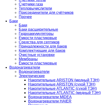
Счетчики газа
Тепловычислители
Присоединители для счётчиков
Прочее
Баки
Баки
Баки расширительные
Гидроаккумуляторы
Емкости пластиковые
Средства для септиков
Принадлежности для баков
Комплектующие для баков
Очистные установки
Мембраны
Ёмкости пластиковые
Водонагреватели
Водонагреватели
Электрические
Накопительные ARISTON (медный ТЭН)
Накопительные ARISTON (сухой ТЭН)
Накопительные ATLANTIC (сухой ТЭН)
Накопительные ATLANTIC (медный ТЭН)
Водонагреватели MIDEA
Водонагреватели HAIER