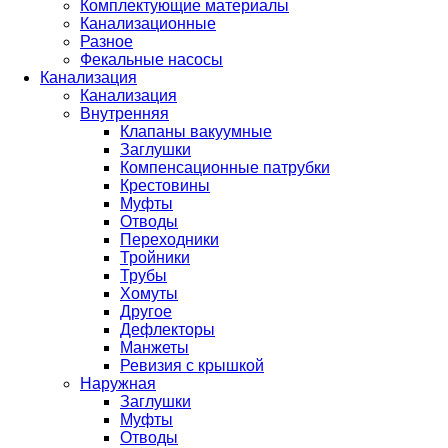
Комплектующие материалы
Канализационные
Разное
Фекальные насосы
Канализация
Канализация
Внутренняя
Клапаны вакуумные
Заглушки
Компенсационные патрубки
Крестовины
Муфты
Отводы
Переходники
Тройники
Трубы
Хомуты
Другое
Дефлекторы
Манжеты
Ревизия с крышкой
Наружная
Заглушки
Муфты
Отводы