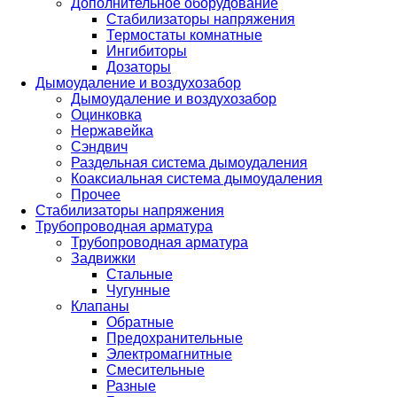
Дополнительное оборудование
Стабилизаторы напряжения
Термостаты комнатные
Ингибиторы
Дозаторы
Дымоудаление и воздухозабор
Дымоудаление и воздухозабор
Оцинковка
Нержавейка
Сэндвич
Раздельная система дымоудаления
Коаксиальная система дымоудаления
Прочее
Стабилизаторы напряжения
Трубопроводная арматура
Трубопроводная арматура
Задвижки
Стальные
Чугунные
Клапаны
Обратные
Предохранительные
Электромагнитные
Смесительные
Разные