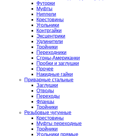
Футорки
Муфты
Ниппели
Крестовины
Угольники
Контргайки
Эксцентрики
Удлинители
Тройники
Переходники
Сгоны-Американки
Пробки и заглушки
Прочее
Накидные гайки
Приварные стальные
Заглушки
Отводы
Переходы
Фланцы
Тройники
Резьбовые чугунные
Крестовины
Муфты переходные
Тройники
Угольники прямые