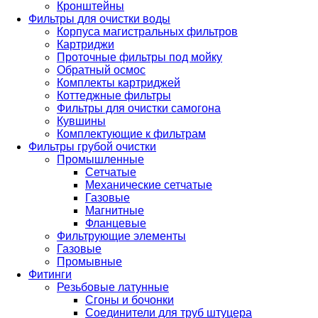
Кронштейны
Фильтры для очистки воды
Корпуса магистральных фильтров
Картриджи
Проточные фильтры под мойку
Обратный осмос
Комплекты картриджей
Коттеджные фильтры
Фильтры для очистки самогона
Кувшины
Комплектующие к фильтрам
Фильтры грубой очистки
Промышленные
Сетчатые
Механические сетчатые
Газовые
Магнитные
Фланцевые
Фильтрующие элементы
Газовые
Промывные
Фитинги
Резьбовые латунные
Сгоны и бочонки
Соединители для труб штуцера