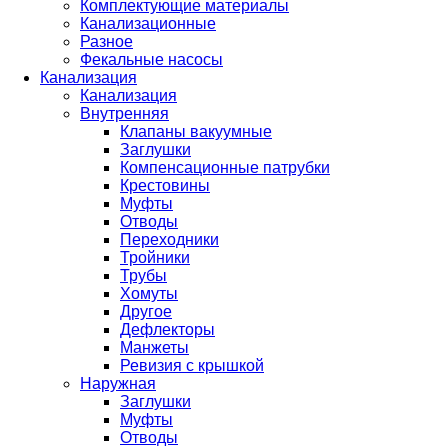
Комплектующие материалы
Канализационные
Разное
Фекальные насосы
Канализация
Канализация
Внутренняя
Клапаны вакуумные
Заглушки
Компенсационные патрубки
Крестовины
Муфты
Отводы
Переходники
Тройники
Трубы
Хомуты
Другое
Дефлекторы
Манжеты
Ревизия с крышкой
Наружная
Заглушки
Муфты
Отводы