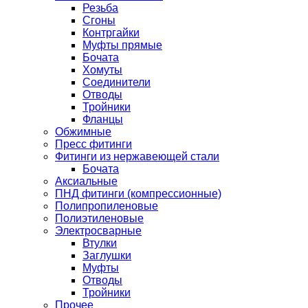
Резьба
Сгоны
Контргайки
Муфты прямые
Бочата
Хомуты
Соединители
Отводы
Тройники
Фланцы
Обжимные
Пресс фитинги
Фитинги из нержавеющей стали
Бочата
Аксиальные
ПНД фитинги (компрессионные)
Полипропиленовые
Полиэтиленовые
Электросварные
Втулки
Заглушки
Муфты
Отводы
Тройники
Прочее