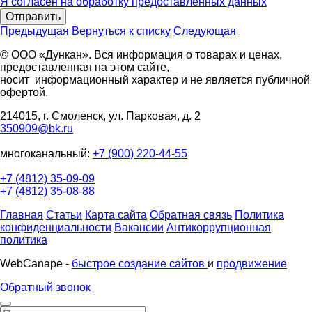
Я согласен на обработку предоставленных данных
Отправить
Предыдущая
Вернуться к списку
Следующая
© ООО «Дункан». Вся информация о товарах и ценах,
предоставленная на этом сайте,
носит информационный характер и не является публичной
офертой.
214015, г. Смоленск, ул. Парковая, д. 2
350909@bk.ru
многоканальный:
+7 (900) 220-44-55
+7 (4812) 35-09-09
+7 (4812) 35-08-88
Главная
Статьи
Карта сайта
Обратная связь
Политика
конфиденциальности
Вакансии
Антикоррупционная
политика
WebCanape -
быстрое создание сайтов
и
продвижение
Обратный звонок