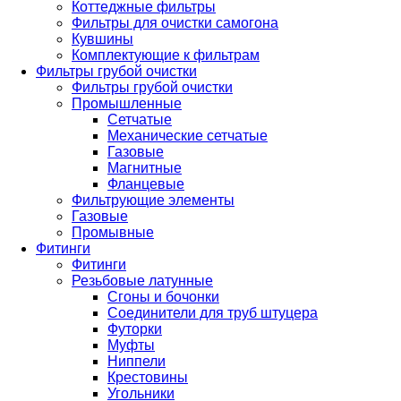
Коттеджные фильтры
Фильтры для очистки самогона
Кувшины
Комплектующие к фильтрам
Фильтры грубой очистки
Фильтры грубой очистки
Промышленные
Сетчатые
Механические сетчатые
Газовые
Магнитные
Фланцевые
Фильтрующие элементы
Газовые
Промывные
Фитинги
Фитинги
Резьбовые латунные
Сгоны и бочонки
Соединители для труб штуцера
Футорки
Муфты
Ниппели
Крестовины
Угольники