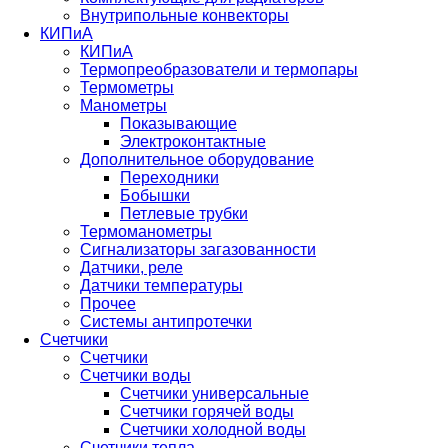
Внутрипольные конвекторы
КИПиА
КИПиА
Термопреобразователи и термопары
Термометры
Манометры
Показывающие
Электроконтактные
Дополнительное оборудование
Переходники
Бобышки
Петлевые трубки
Термоманометры
Сигнализаторы загазованности
Датчики, реле
Датчики температуры
Прочее
Системы антипротечки
Счетчики
Счетчики
Счетчики воды
Счетчики универсальные
Счетчики горячей воды
Счетчики холодной воды
Счетчики тепла