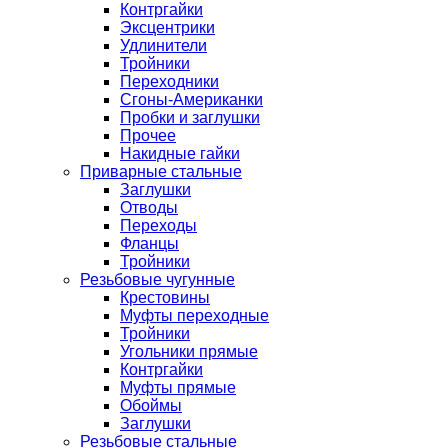
Контргайки
Эксцентрики
Удлинители
Тройники
Переходники
Сгоны-Американки
Пробки и заглушки
Прочее
Накидные гайки
Приварные стальные
Заглушки
Отводы
Переходы
Фланцы
Тройники
Резьбовые чугунные
Крестовины
Муфты переходные
Тройники
Угольники прямые
Контргайки
Муфты прямые
Обоймы
Заглушки
Резьбовые стальные