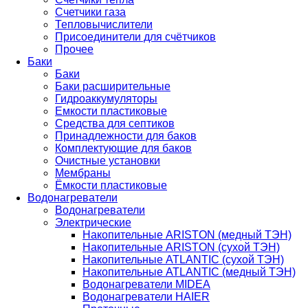
Счетчики газа
Тепловычислители
Присоединители для счётчиков
Прочее
Баки
Баки
Баки расширительные
Гидроаккумуляторы
Емкости пластиковые
Средства для септиков
Принадлежности для баков
Комплектующие для баков
Очистные установки
Мембраны
Ёмкости пластиковые
Водонагреватели
Водонагреватели
Электрические
Накопительные ARISTON (медный ТЭН)
Накопительные ARISTON (сухой ТЭН)
Накопительные ATLANTIC (сухой ТЭН)
Накопительные ATLANTIC (медный ТЭН)
Водонагреватели MIDEA
Водонагреватели HAIER