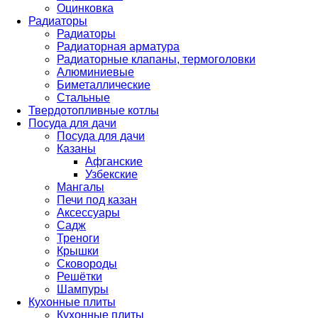
Оцинковка
Радиаторы
Радиаторы
Радиаторная арматура
Радиаторные клапаны, термоголовки
Алюминиевые
Биметаллические
Стальные
Твердотопливные котлы
Посуда для дачи
Посуда для дачи
Казаны
Афганские
Узбекские
Мангалы
Печи под казан
Аксессуары
Садж
Треноги
Крышки
Сковороды
Решётки
Шампуры
Кухонные плиты
Кухонные плиты