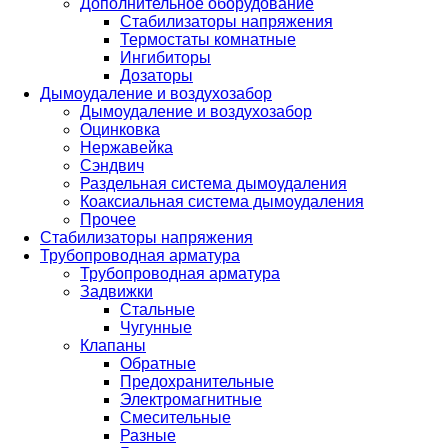
Дополнительное оборудование
Стабилизаторы напряжения
Термостаты комнатные
Ингибиторы
Дозаторы
Дымоудаление и воздухозабор
Дымоудаление и воздухозабор
Оцинковка
Нержавейка
Сэндвич
Раздельная система дымоудаления
Коаксиальная система дымоудаления
Прочее
Стабилизаторы напряжения
Трубопроводная арматура
Трубопроводная арматура
Задвижки
Стальные
Чугунные
Клапаны
Обратные
Предохранительные
Электромагнитные
Смесительные
Разные