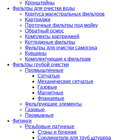
Кронштейны
Фильтры для очистки воды
Корпуса магистральных фильтров
Картриджи
Проточные фильтры под мойку
Обратный осмос
Комплекты картриджей
Коттеджные фильтры
Фильтры для очистки самогона
Кувшины
Комплектующие к фильтрам
Фильтры грубой очистки
Промышленные
Сетчатые
Механические сетчатые
Газовые
Магнитные
Фланцевые
Фильтрующие элементы
Газовые
Промывные
Фитинги
Резьбовые латунные
Сгоны и бочонки
Соединители для труб штуцера