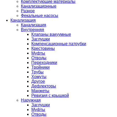
Комплектующие материалы
Канализационные
Разное
Фекальные насосы
Канализация
Канализация
Внутренняя
Клапаны вакуумные
Заглушки
Компенсационные патрубки
Крестовины
Муфты
Отводы
Переходники
Тройники
Трубы
Хомуты
Другое
Дефлекторы
Манжеты
Ревизия с крышкой
Наружная
Заглушки
Муфты
Отводы