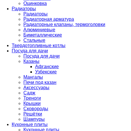
Оцинковка
Радиаторы
Радиаторы
Радиаторная арматура
Радиаторные клапаны, термоголовки
Алюминиевые
Биметаллические
Стальные
Твердотопливные котлы
Посуда для дачи
Посуда для дачи
Казаны
Афганские
Узбекские
Мангалы
Печи под казан
Аксессуары
Садж
Треноги
Крышки
Сковороды
Решётки
Шампуры
Кухонные плиты
Кухонные плиты