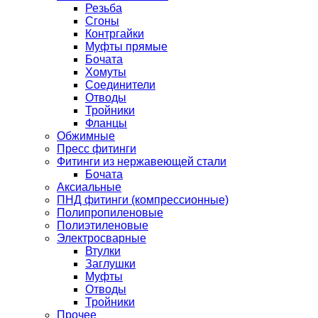
Резьба
Сгоны
Контргайки
Муфты прямые
Бочата
Хомуты
Соединители
Отводы
Тройники
Фланцы
Обжимные
Пресс фитинги
Фитинги из нержавеющей стали
Бочата
Аксиальные
ПНД фитинги (компрессионные)
Полипропиленовые
Полиэтиленовые
Электросварные
Втулки
Заглушки
Муфты
Отводы
Тройники
Прочее