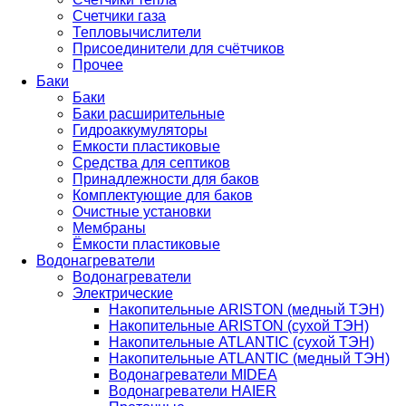
Счетчики газа
Тепловычислители
Присоединители для счётчиков
Прочее
Баки
Баки
Баки расширительные
Гидроаккумуляторы
Емкости пластиковые
Средства для септиков
Принадлежности для баков
Комплектующие для баков
Очистные установки
Мембраны
Ёмкости пластиковые
Водонагреватели
Водонагреватели
Электрические
Накопительные ARISTON (медный ТЭН)
Накопительные ARISTON (сухой ТЭН)
Накопительные ATLANTIC (сухой ТЭН)
Накопительные ATLANTIC (медный ТЭН)
Водонагреватели MIDEA
Водонагреватели HAIER