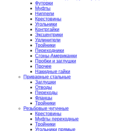
Футорки
Муфты
Ниппели
Крестовины
Угольники
Контргайки
Эксцентрики
Удлинители
Тройники
Переходники
Сгоны-Американки
Пробки и заглушки
Прочее
Накидные гайки
Приварные стальные
Заглушки
Отводы
Переходы
Фланцы
Тройники
Резьбовые чугунные
Крестовины
Муфты переходные
Тройники
Угольники прямые