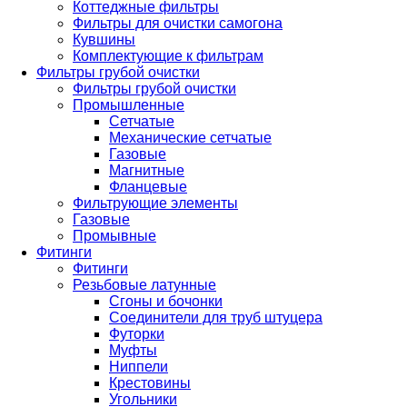
Коттеджные фильтры
Фильтры для очистки самогона
Кувшины
Комплектующие к фильтрам
Фильтры грубой очистки
Фильтры грубой очистки
Промышленные
Сетчатые
Механические сетчатые
Газовые
Магнитные
Фланцевые
Фильтрующие элементы
Газовые
Промывные
Фитинги
Фитинги
Резьбовые латунные
Сгоны и бочонки
Соединители для труб штуцера
Футорки
Муфты
Ниппели
Крестовины
Угольники