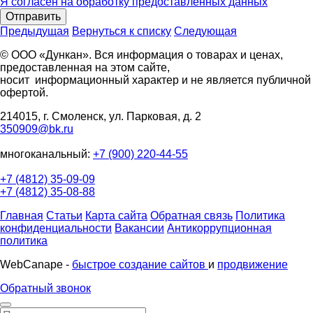
Я согласен на обработку предоставленных данных
Отправить
Предыдущая
Вернуться к списку
Следующая
© ООО «Дункан». Вся информация о товарах и ценах,
предоставленная на этом сайте,
носит информационный характер и не является публичной
офертой.
214015, г. Смоленск, ул. Парковая, д. 2
350909@bk.ru
многоканальный:
+7 (900) 220-44-55
+7 (4812) 35-09-09
+7 (4812) 35-08-88
Главная
Статьи
Карта сайта
Обратная связь
Политика
конфиденциальности
Вакансии
Антикоррупционная
политика
WebCanape -
быстрое создание сайтов
и
продвижение
Обратный звонок