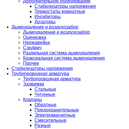
Дополнительное оборудование
Стабилизаторы напряжения
Термостаты комнатные
Ингибиторы
Дозаторы
Дымоудаление и воздухозабор
Дымоудаление и воздухозабор
Оцинковка
Нержавейка
Сэндвич
Раздельная система дымоудаления
Коаксиальная система дымоудаления
Прочее
Стабилизаторы напряжения
Трубопроводная арматура
Трубопроводная арматура
Задвижки
Стальные
Чугунные
Клапаны
Обратные
Предохранительные
Электромагнитные
Смесительные
Разные