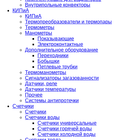
Внутрипольные конвекторы
КИПиА
КИПиА
Термопреобразователи и термопары
Термометры
Манометры
Показывающие
Электроконтактные
Дополнительное оборудование
Переходники
Бобышки
Петлевые трубки
Термоманометры
Сигнализаторы загазованности
Датчики, реле
Датчики температуры
Прочее
Системы антипротечки
Счетчики
Счетчики
Счетчики воды
Счетчики универсальные
Счетчики горячей воды
Счетчики холодной воды
Счетчики тепла