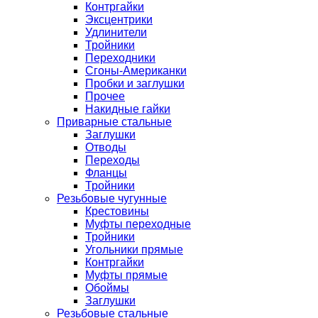
Контргайки
Эксцентрики
Удлинители
Тройники
Переходники
Сгоны-Американки
Пробки и заглушки
Прочее
Накидные гайки
Приварные стальные
Заглушки
Отводы
Переходы
Фланцы
Тройники
Резьбовые чугунные
Крестовины
Муфты переходные
Тройники
Угольники прямые
Контргайки
Муфты прямые
Обоймы
Заглушки
Резьбовые стальные