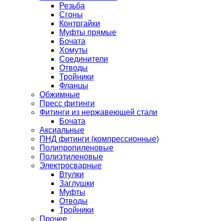
Резьба
Сгоны
Контргайки
Муфты прямые
Бочата
Хомуты
Соединители
Отводы
Тройники
Фланцы
Обжимные
Пресс фитинги
Фитинги из нержавеющей стали
Бочата
Аксиальные
ПНД фитинги (компрессионные)
Полипропиленовые
Полиэтиленовые
Электросварные
Втулки
Заглушки
Муфты
Отводы
Тройники
Прочее