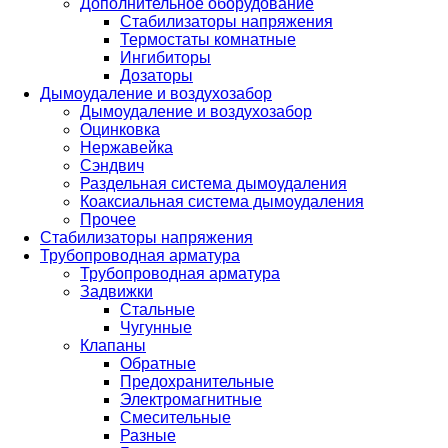
Дополнительное оборудование
Стабилизаторы напряжения
Термостаты комнатные
Ингибиторы
Дозаторы
Дымоудаление и воздухозабор
Дымоудаление и воздухозабор
Оцинковка
Нержавейка
Сэндвич
Раздельная система дымоудаления
Коаксиальная система дымоудаления
Прочее
Стабилизаторы напряжения
Трубопроводная арматура
Трубопроводная арматура
Задвижки
Стальные
Чугунные
Клапаны
Обратные
Предохранительные
Электромагнитные
Смесительные
Разные