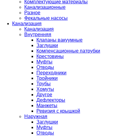
Комплектующие материалы
Канализационные
Разное
Фекальные насосы
Канализация
Канализация
Внутренняя
Клапаны вакуумные
Заглушки
Компенсационные патрубки
Крестовины
Муфты
Отводы
Переходники
Тройники
Трубы
Хомуты
Другое
Дефлекторы
Манжеты
Ревизия с крышкой
Наружная
Заглушки
Муфты
Отводы