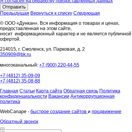
Я согласен на обработку предоставленных данных
Отправить
Предыдущая
Вернуться к списку
Следующая
© ООО «Дункан». Вся информация о товарах и ценах,
предоставленная на этом сайте,
носит информационный характер и не является публичной
офертой.
214015, г. Смоленск, ул. Парковая, д. 2
350909@bk.ru
многоканальный:
+7 (900) 220-44-55
+7 (4812) 35-09-09
+7 (4812) 35-08-88
Главная
Статьи
Карта сайта
Обратная связь
Политика
конфиденциальности
Вакансии
Антикоррупционная
политика
WebCanape -
быстрое создание сайтов
и
продвижение
Обратный звонок