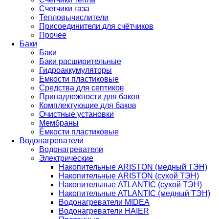
Счетчики газа
Тепловычислители
Присоединители для счётчиков
Прочее
Баки
Баки
Баки расширительные
Гидроаккумуляторы
Емкости пластиковые
Средства для септиков
Принадлежности для баков
Комплектующие для баков
Очистные установки
Мембраны
Ёмкости пластиковые
Водонагреватели
Водонагреватели
Электрические
Накопительные ARISTON (медный ТЭН)
Накопительные ARISTON (сухой ТЭН)
Накопительные ATLANTIC (сухой ТЭН)
Накопительные ATLANTIC (медный ТЭН)
Водонагреватели MIDEA
Водонагреватели HAIER