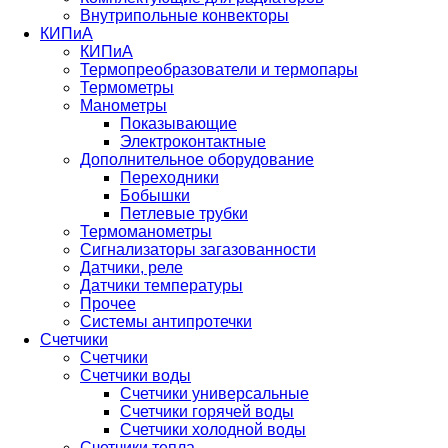
Внутрипольные конвекторы
КИПиА
КИПиА
Термопреобразователи и термопары
Термометры
Манометры
Показывающие
Электроконтактные
Дополнительное оборудование
Переходники
Бобышки
Петлевые трубки
Термоманометры
Сигнализаторы загазованности
Датчики, реле
Датчики температуры
Прочее
Системы антипротечки
Счетчики
Счетчики
Счетчики воды
Счетчики универсальные
Счетчики горячей воды
Счетчики холодной воды
Счетчики тепла