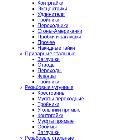
Контргайки
Эксцентрики
Удлинители
Тройники
Переходники
Сгоны-Американки
Пробки и заглушки
Прочее
Накидные гайки
Приварные стальные
Заглушки
Отводы
Переходы
Фланцы
Тройники
Резьбовые чугунные
Крестовины
Муфты переходные
Тройники
Угольники прямые
Контргайки
Муфты прямые
Обоймы
Заглушки
Резьбовые стальные