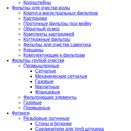
Кронштейны
Фильтры для очистки воды
Корпуса магистральных фильтров
Картриджи
Проточные фильтры под мойку
Обратный осмос
Комплекты картриджей
Коттеджные фильтры
Фильтры для очистки самогона
Кувшины
Комплектующие к фильтрам
Фильтры грубой очистки
Промышленные
Сетчатые
Механические сетчатые
Газовые
Магнитные
Фланцевые
Фильтрующие элементы
Газовые
Промывные
Фитинги
Резьбовые латунные
Сгоны и бочонки
Соединители для труб штуцера