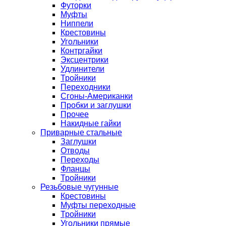
Футорки
Муфты
Ниппели
Крестовины
Угольники
Контргайки
Эксцентрики
Удлинители
Тройники
Переходники
Сгоны-Американки
Пробки и заглушки
Прочее
Накидные гайки
Приварные стальные
Заглушки
Отводы
Переходы
Фланцы
Тройники
Резьбовые чугунные
Крестовины
Муфты переходные
Тройники
Угольники прямые