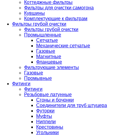
Коттеджные фильтры
Фильтры для очистки самогона
Кувшины
Комплектующие к фильтрам
Фильтры грубой очистки
Фильтры грубой очистки
Промышленные
Сетчатые
Механические сетчатые
Газовые
Магнитные
Фланцевые
Фильтрующие элементы
Газовые
Промывные
Фитинги
Фитинги
Резьбовые латунные
Сгоны и бочонки
Соединители для труб штуцера
Футорки
Муфты
Ниппели
Крестовины
Угольники