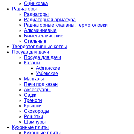
Оцинковка
Радиаторы
Радиаторы
Радиаторная арматура
Радиаторные клапаны, термоголовки
Алюминиевые
Биметаллические
Стальные
Твердотопливные котлы
Посуда для дачи
Посуда для дачи
Казаны
Афганские
Узбекские
Мангалы
Печи под казан
Аксессуары
Садж
Треноги
Крышки
Сковороды
Решётки
Шампуры
Кухонные плиты
Кухонные плиты