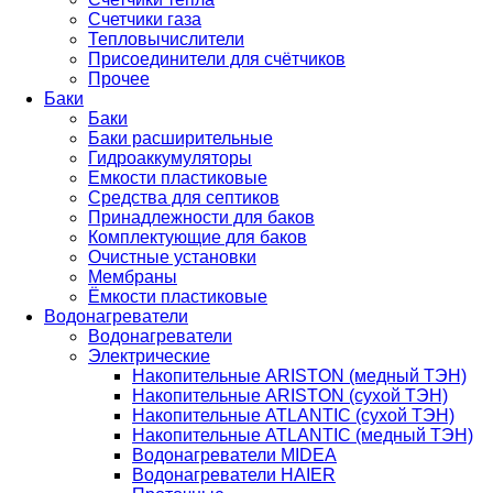
Счетчики газа
Тепловычислители
Присоединители для счётчиков
Прочее
Баки
Баки
Баки расширительные
Гидроаккумуляторы
Емкости пластиковые
Средства для септиков
Принадлежности для баков
Комплектующие для баков
Очистные установки
Мембраны
Ёмкости пластиковые
Водонагреватели
Водонагреватели
Электрические
Накопительные ARISTON (медный ТЭН)
Накопительные ARISTON (сухой ТЭН)
Накопительные ATLANTIC (сухой ТЭН)
Накопительные ATLANTIC (медный ТЭН)
Водонагреватели MIDEA
Водонагреватели HAIER