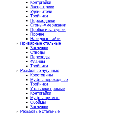
Контргайки
Эксцентрики
Удлинители
Тройники
Переходники
Сгоны-Американки
Пробки и заглушки
Прочее
Накидные гайки
Приварные стальные
Заглушки
Отводы
Переходы
Фланцы
Тройники
Резьбовые чугунные
Крестовины
Муфты переходные
Тройники
Угольники прямые
Контргайки
Муфты прямые
Обоймы
Заглушки
Резьбовые стальные