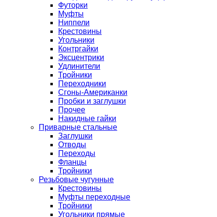
Футорки
Муфты
Ниппели
Крестовины
Угольники
Контргайки
Эксцентрики
Удлинители
Тройники
Переходники
Сгоны-Американки
Пробки и заглушки
Прочее
Накидные гайки
Приварные стальные
Заглушки
Отводы
Переходы
Фланцы
Тройники
Резьбовые чугунные
Крестовины
Муфты переходные
Тройники
Угольники прямые