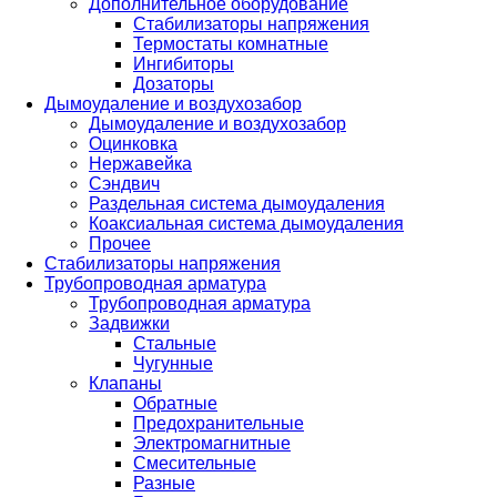
Дополнительное оборудование
Стабилизаторы напряжения
Термостаты комнатные
Ингибиторы
Дозаторы
Дымоудаление и воздухозабор
Дымоудаление и воздухозабор
Оцинковка
Нержавейка
Сэндвич
Раздельная система дымоудаления
Коаксиальная система дымоудаления
Прочее
Стабилизаторы напряжения
Трубопроводная арматура
Трубопроводная арматура
Задвижки
Стальные
Чугунные
Клапаны
Обратные
Предохранительные
Электромагнитные
Смесительные
Разные