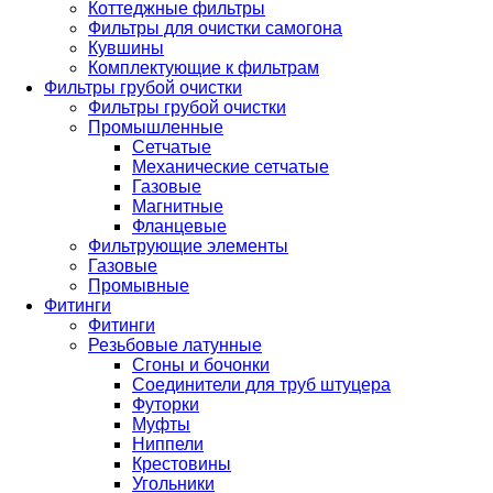
Коттеджные фильтры
Фильтры для очистки самогона
Кувшины
Комплектующие к фильтрам
Фильтры грубой очистки
Фильтры грубой очистки
Промышленные
Сетчатые
Механические сетчатые
Газовые
Магнитные
Фланцевые
Фильтрующие элементы
Газовые
Промывные
Фитинги
Фитинги
Резьбовые латунные
Сгоны и бочонки
Соединители для труб штуцера
Футорки
Муфты
Ниппели
Крестовины
Угольники