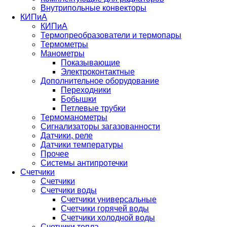
Внутрипольные конвекторы
КИПиА
КИПиА
Термопреобразователи и термопары
Термометры
Манометры
Показывающие
Электроконтактные
Дополнительное оборудование
Переходники
Бобышки
Петлевые трубки
Термоманометры
Сигнализаторы загазованности
Датчики, реле
Датчики температуры
Прочее
Системы антипротечки
Счетчики
Счетчики
Счетчики воды
Счетчики универсальные
Счетчики горячей воды
Счетчики холодной воды
Счетчики тепла