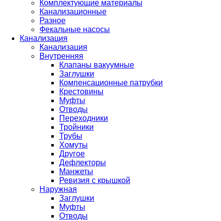
Комплектующие материалы
Канализационные
Разное
Фекальные насосы
Канализация
Канализация
Внутренняя
Клапаны вакуумные
Заглушки
Компенсационные патрубки
Крестовины
Муфты
Отводы
Переходники
Тройники
Трубы
Хомуты
Другое
Дефлекторы
Манжеты
Ревизия с крышкой
Наружная
Заглушки
Муфты
Отводы