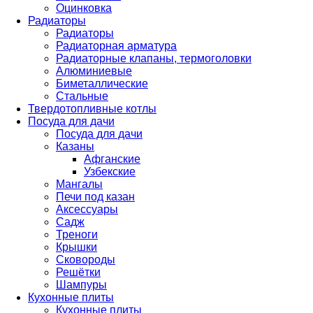
Оцинковка
Радиаторы
Радиаторы
Радиаторная арматура
Радиаторные клапаны, термоголовки
Алюминиевые
Биметаллические
Стальные
Твердотопливные котлы
Посуда для дачи
Посуда для дачи
Казаны
Афганские
Узбекские
Мангалы
Печи под казан
Аксессуары
Садж
Треноги
Крышки
Сковороды
Решётки
Шампуры
Кухонные плиты
Кухонные плиты