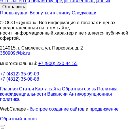
Я согласен на обработку предоставленных данных
Отправить
Предыдущая
Вернуться к списку
Следующая
© ООО «Дункан». Вся информация о товарах и ценах,
предоставленная на этом сайте,
носит информационный характер и не является публичной
офертой.
214015, г. Смоленск, ул. Парковая, д. 2
350909@bk.ru
многоканальный:
+7 (900) 220-44-55
+7 (4812) 35-09-09
+7 (4812) 35-08-88
Главная
Статьи
Карта сайта
Обратная связь
Политика
конфиденциальности
Вакансии
Антикоррупционная
политика
WebCanape -
быстрое создание сайтов
и
продвижение
Обратный звонок