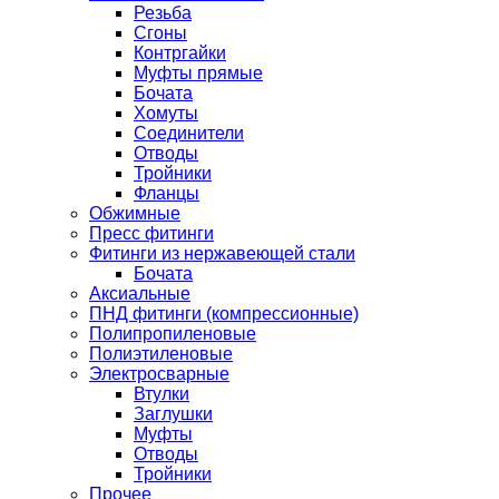
Резьба
Сгоны
Контргайки
Муфты прямые
Бочата
Хомуты
Соединители
Отводы
Тройники
Фланцы
Обжимные
Пресс фитинги
Фитинги из нержавеющей стали
Бочата
Аксиальные
ПНД фитинги (компрессионные)
Полипропиленовые
Полиэтиленовые
Электросварные
Втулки
Заглушки
Муфты
Отводы
Тройники
Прочее