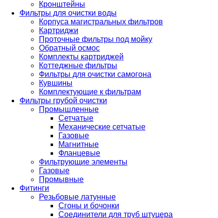
Кронштейны
Фильтры для очистки воды
Корпуса магистральных фильтров
Картриджи
Проточные фильтры под мойку
Обратный осмос
Комплекты картриджей
Коттеджные фильтры
Фильтры для очистки самогона
Кувшины
Комплектующие к фильтрам
Фильтры грубой очистки
Промышленные
Сетчатые
Механические сетчатые
Газовые
Магнитные
Фланцевые
Фильтрующие элементы
Газовые
Промывные
Фитинги
Резьбовые латунные
Сгоны и бочонки
Соединители для труб штуцера