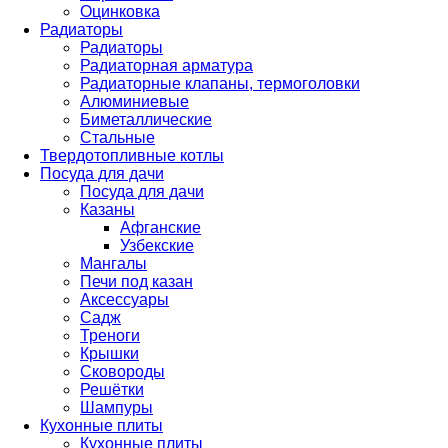
Оцинковка
Радиаторы
Радиаторы
Радиаторная арматура
Радиаторные клапаны, термоголовки
Алюминиевые
Биметаллические
Стальные
Твердотопливные котлы
Посуда для дачи
Посуда для дачи
Казаны
Афганские
Узбекские
Мангалы
Печи под казан
Аксессуары
Садж
Треноги
Крышки
Сковороды
Решётки
Шампуры
Кухонные плиты
Кухонные плиты