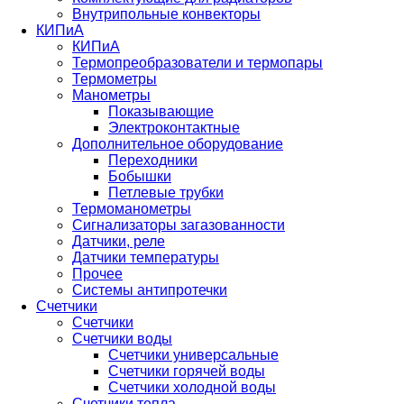
Внутрипольные конвекторы
КИПиА
КИПиА
Термопреобразователи и термопары
Термометры
Манометры
Показывающие
Электроконтактные
Дополнительное оборудование
Переходники
Бобышки
Петлевые трубки
Термоманометры
Сигнализаторы загазованности
Датчики, реле
Датчики температуры
Прочее
Системы антипротечки
Счетчики
Счетчики
Счетчики воды
Счетчики универсальные
Счетчики горячей воды
Счетчики холодной воды
Счетчики тепла