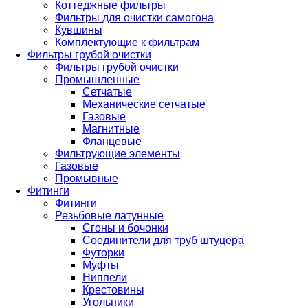
Коттеджные фильтры
Фильтры для очистки самогона
Кувшины
Комплектующие к фильтрам
Фильтры грубой очистки
Фильтры грубой очистки
Промышленные
Сетчатые
Механические сетчатые
Газовые
Магнитные
Фланцевые
Фильтрующие элементы
Газовые
Промывные
Фитинги
Фитинги
Резьбовые латунные
Сгоны и бочонки
Соединители для труб штуцера
Футорки
Муфты
Ниппели
Крестовины
Угольники