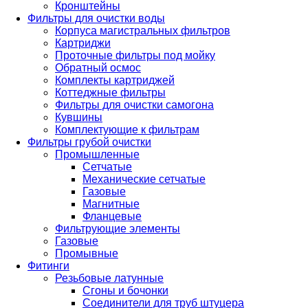
Кронштейны
Фильтры для очистки воды
Корпуса магистральных фильтров
Картриджи
Проточные фильтры под мойку
Обратный осмос
Комплекты картриджей
Коттеджные фильтры
Фильтры для очистки самогона
Кувшины
Комплектующие к фильтрам
Фильтры грубой очистки
Промышленные
Сетчатые
Механические сетчатые
Газовые
Магнитные
Фланцевые
Фильтрующие элементы
Газовые
Промывные
Фитинги
Резьбовые латунные
Сгоны и бочонки
Соединители для труб штуцера