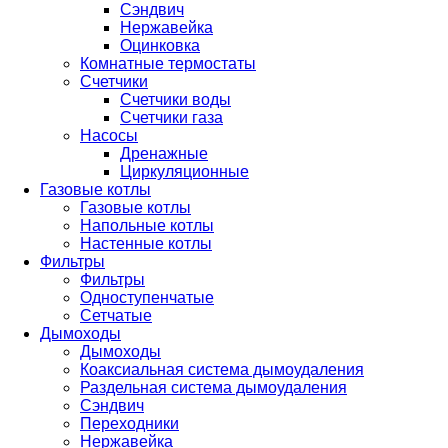
Сэндвич
Нержавейка
Оцинковка
Комнатные термостаты
Счетчики
Счетчики воды
Счетчики газа
Насосы
Дренажные
Циркуляционные
Газовые котлы
Газовые котлы
Напольные котлы
Настенные котлы
Фильтры
Фильтры
Одноступенчатые
Сетчатые
Дымоходы
Дымоходы
Коаксиальная система дымоудаления
Раздельная система дымоудаления
Сэндвич
Переходники
Нержавейка