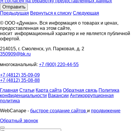
Я согласен на обработку предоставленных данных
Отправить
Предыдущая
Вернуться к списку
Следующая
© ООО «Дункан». Вся информация о товарах и ценах,
предоставленная на этом сайте,
носит информационный характер и не является публичной
офертой.
214015, г. Смоленск, ул. Парковая, д. 2
350909@bk.ru
многоканальный:
+7 (900) 220-44-55
+7 (4812) 35-09-09
+7 (4812) 35-08-88
Главная
Статьи
Карта сайта
Обратная связь
Политика
конфиденциальности
Вакансии
Антикоррупционная
политика
WebCanape -
быстрое создание сайтов
и
продвижение
Обратный звонок