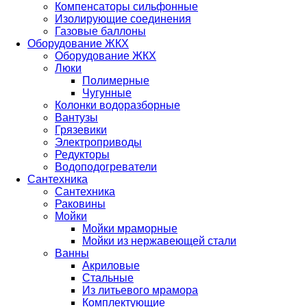
Компенсаторы сильфонные
Изолирующие соединения
Газовые баллоны
Оборудование ЖКХ
Оборудование ЖКХ
Люки
Полимерные
Чугунные
Колонки водоразборные
Вантузы
Грязевики
Электроприводы
Редукторы
Водоподогреватели
Сантехника
Сантехника
Раковины
Мойки
Мойки мраморные
Мойки из нержавеющей стали
Ванны
Акриловые
Стальные
Из литьевого мрамора
Комплектующие