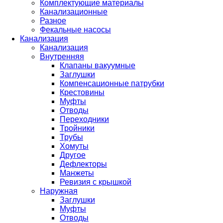
Комплектующие материалы
Канализационные
Разное
Фекальные насосы
Канализация
Канализация
Внутренняя
Клапаны вакуумные
Заглушки
Компенсационные патрубки
Крестовины
Муфты
Отводы
Переходники
Тройники
Трубы
Хомуты
Другое
Дефлекторы
Манжеты
Ревизия с крышкой
Наружная
Заглушки
Муфты
Отводы