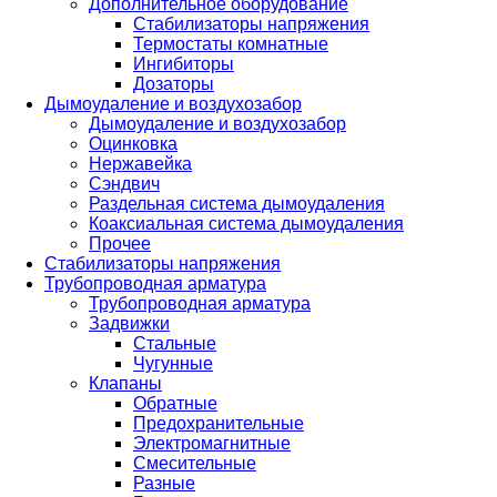
Дополнительное оборудование
Стабилизаторы напряжения
Термостаты комнатные
Ингибиторы
Дозаторы
Дымоудаление и воздухозабор
Дымоудаление и воздухозабор
Оцинковка
Нержавейка
Сэндвич
Раздельная система дымоудаления
Коаксиальная система дымоудаления
Прочее
Стабилизаторы напряжения
Трубопроводная арматура
Трубопроводная арматура
Задвижки
Стальные
Чугунные
Клапаны
Обратные
Предохранительные
Электромагнитные
Смесительные
Разные