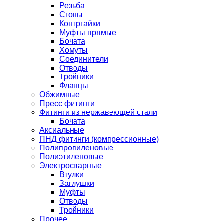
Резьба
Сгоны
Контргайки
Муфты прямые
Бочата
Хомуты
Соединители
Отводы
Тройники
Фланцы
Обжимные
Пресс фитинги
Фитинги из нержавеющей стали
Бочата
Аксиальные
ПНД фитинги (компрессионные)
Полипропиленовые
Полиэтиленовые
Электросварные
Втулки
Заглушки
Муфты
Отводы
Тройники
Прочее