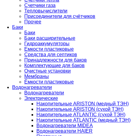
Счетчики газа
Тепловычислители
Присоединители для счётчиков
Прочее
Баки
Баки
Баки расширительные
Гидроаккумуляторы
Емкости пластиковые
Средства для септиков
Принадлежности для баков
Комплектующие для баков
Очистные установки
Мембраны
Ёмкости пластиковые
Водонагреватели
Водонагреватели
Электрические
Накопительные ARISTON (медный ТЭН)
Накопительные ARISTON (сухой ТЭН)
Накопительные ATLANTIC (сухой ТЭН)
Накопительные ATLANTIC (медный ТЭН)
Водонагреватели MIDEA
Водонагреватели HAIER