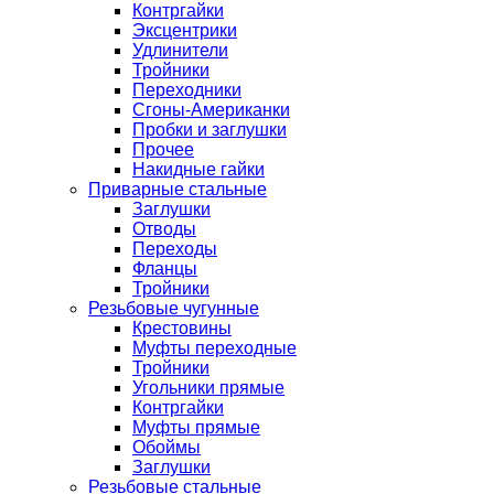
Контргайки
Эксцентрики
Удлинители
Тройники
Переходники
Сгоны-Американки
Пробки и заглушки
Прочее
Накидные гайки
Приварные стальные
Заглушки
Отводы
Переходы
Фланцы
Тройники
Резьбовые чугунные
Крестовины
Муфты переходные
Тройники
Угольники прямые
Контргайки
Муфты прямые
Обоймы
Заглушки
Резьбовые стальные