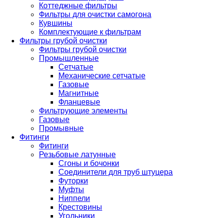
Коттеджные фильтры
Фильтры для очистки самогона
Кувшины
Комплектующие к фильтрам
Фильтры грубой очистки
Фильтры грубой очистки
Промышленные
Сетчатые
Механические сетчатые
Газовые
Магнитные
Фланцевые
Фильтрующие элементы
Газовые
Промывные
Фитинги
Фитинги
Резьбовые латунные
Сгоны и бочонки
Соединители для труб штуцера
Футорки
Муфты
Ниппели
Крестовины
Угольники