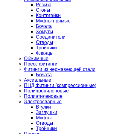
Резьба
Сгоны
Контргайки
Муфты прямые
Бочата
Хомуты
Соединители
Отводы
Тройники
Фланцы
Обжимные
Пресс фитинги
Фитинги из нержавеющей стали
Бочата
Аксиальные
ПНД фитинги (компрессионные)
Полипропиленовые
Полиэтиленовые
Электросварные
Втулки
Заглушки
Муфты
Отводы
Тройники
Прочее