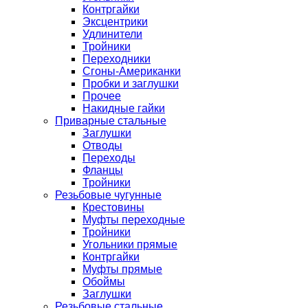
Контргайки
Эксцентрики
Удлинители
Тройники
Переходники
Сгоны-Американки
Пробки и заглушки
Прочее
Накидные гайки
Приварные стальные
Заглушки
Отводы
Переходы
Фланцы
Тройники
Резьбовые чугунные
Крестовины
Муфты переходные
Тройники
Угольники прямые
Контргайки
Муфты прямые
Обоймы
Заглушки
Резьбовые стальные