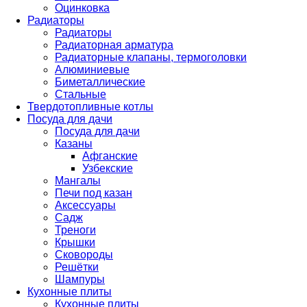
Оцинковка
Радиаторы
Радиаторы
Радиаторная арматура
Радиаторные клапаны, термоголовки
Алюминиевые
Биметаллические
Стальные
Твердотопливные котлы
Посуда для дачи
Посуда для дачи
Казаны
Афганские
Узбекские
Мангалы
Печи под казан
Аксессуары
Садж
Треноги
Крышки
Сковороды
Решётки
Шампуры
Кухонные плиты
Кухонные плиты