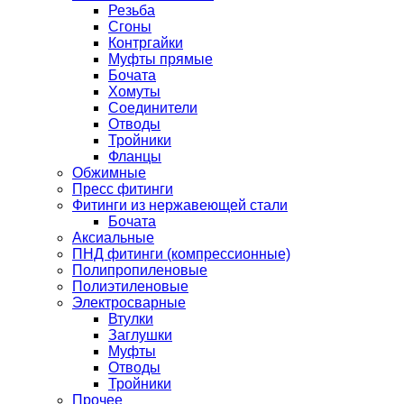
Резьба
Сгоны
Контргайки
Муфты прямые
Бочата
Хомуты
Соединители
Отводы
Тройники
Фланцы
Обжимные
Пресс фитинги
Фитинги из нержавеющей стали
Бочата
Аксиальные
ПНД фитинги (компрессионные)
Полипропиленовые
Полиэтиленовые
Электросварные
Втулки
Заглушки
Муфты
Отводы
Тройники
Прочее