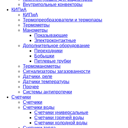
Внутрипольные конвекторы
КИПиА
КИПиА
Термопреобразователи и термопары
Термометры
Манометры
Показывающие
Электроконтактные
Дополнительное оборудование
Переходники
Бобышки
Петлевые трубки
Термоманометры
Сигнализаторы загазованности
Датчики, реле
Датчики температуры
Прочее
Системы антипротечки
Счетчики
Счетчики
Счетчики воды
Счетчики универсальные
Счетчики горячей воды
Счетчики холодной воды
Счетчики тепла