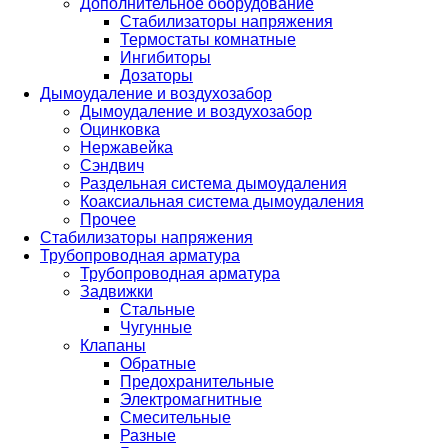
Дополнительное оборудование
Стабилизаторы напряжения
Термостаты комнатные
Ингибиторы
Дозаторы
Дымоудаление и воздухозабор
Дымоудаление и воздухозабор
Оцинковка
Нержавейка
Сэндвич
Раздельная система дымоудаления
Коаксиальная система дымоудаления
Прочее
Стабилизаторы напряжения
Трубопроводная арматура
Трубопроводная арматура
Задвижки
Стальные
Чугунные
Клапаны
Обратные
Предохранительные
Электромагнитные
Смесительные
Разные