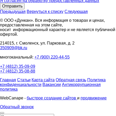
Я согласен на обработку предоставленных данных
Отправить
Предыдущая
Вернуться к списку
Следующая
© ООО «Дункан». Вся информация о товарах и ценах,
предоставленная на этом сайте,
носит информационный характер и не является публичной
офертой.
214015, г. Смоленск, ул. Парковая, д. 2
350909@bk.ru
многоканальный:
+7 (900) 220-44-55
+7 (4812) 35-09-09
+7 (4812) 35-08-88
Главная
Статьи
Карта сайта
Обратная связь
Политика
конфиденциальности
Вакансии
Антикоррупционная
политика
WebCanape -
быстрое создание сайтов
и
продвижение
Обратный звонок