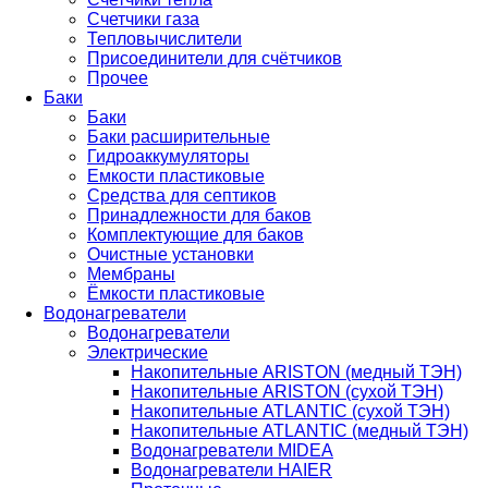
Счетчики газа
Тепловычислители
Присоединители для счётчиков
Прочее
Баки
Баки
Баки расширительные
Гидроаккумуляторы
Емкости пластиковые
Средства для септиков
Принадлежности для баков
Комплектующие для баков
Очистные установки
Мембраны
Ёмкости пластиковые
Водонагреватели
Водонагреватели
Электрические
Накопительные ARISTON (медный ТЭН)
Накопительные ARISTON (сухой ТЭН)
Накопительные ATLANTIC (сухой ТЭН)
Накопительные ATLANTIC (медный ТЭН)
Водонагреватели MIDEA
Водонагреватели HAIER