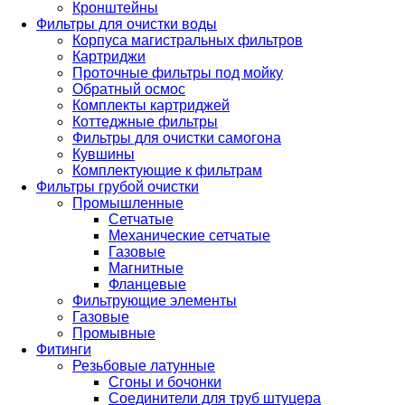
Кронштейны
Фильтры для очистки воды
Корпуса магистральных фильтров
Картриджи
Проточные фильтры под мойку
Обратный осмос
Комплекты картриджей
Коттеджные фильтры
Фильтры для очистки самогона
Кувшины
Комплектующие к фильтрам
Фильтры грубой очистки
Промышленные
Сетчатые
Механические сетчатые
Газовые
Магнитные
Фланцевые
Фильтрующие элементы
Газовые
Промывные
Фитинги
Резьбовые латунные
Сгоны и бочонки
Соединители для труб штуцера