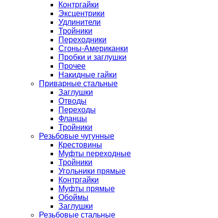
Контргайки
Эксцентрики
Удлинители
Тройники
Переходники
Сгоны-Американки
Пробки и заглушки
Прочее
Накидные гайки
Приварные стальные
Заглушки
Отводы
Переходы
Фланцы
Тройники
Резьбовые чугунные
Крестовины
Муфты переходные
Тройники
Угольники прямые
Контргайки
Муфты прямые
Обоймы
Заглушки
Резьбовые стальные