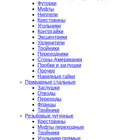
Футорки
Муфты
Ниппели
Крестовины
Угольники
Контргайки
Эксцентрики
Удлинители
Тройники
Переходники
Сгоны-Американки
Пробки и заглушки
Прочее
Накидные гайки
Приварные стальные
Заглушки
Отводы
Переходы
Фланцы
Тройники
Резьбовые чугунные
Крестовины
Муфты переходные
Тройники
Угольники прямые