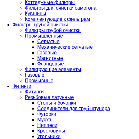
Коттеджные фильтры
Фильтры для очистки самогона
Кувшины
Комплектующие к фильтрам
Фильтры грубой очистки
Фильтры грубой очистки
Промышленные
Сетчатые
Механические сетчатые
Газовые
Магнитные
Фланцевые
Фильтрующие элементы
Газовые
Промывные
Фитинги
Фитинги
Резьбовые латунные
Сгоны и бочонки
Соединители для труб штуцера
Футорки
Муфты
Ниппели
Крестовины
Угольники