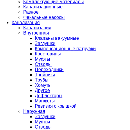
Комплектующие материалы
Канализационные
Разное
Фекальные насосы
Канализация
Канализация
Внутренняя
Клапаны вакуумные
Заглушки
Компенсационные патрубки
Крестовины
Муфты
Отводы
Переходники
Тройники
Трубы
Хомуты
Другое
Дефлекторы
Манжеты
Ревизия с крышкой
Наружная
Заглушки
Муфты
Отводы