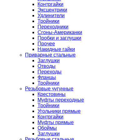
Контргайки
Эксцентрики
Удлинители
Тройники
Переходники
Сгоны-Американки
Пробки и заглушки
Прочее
Накидные гайки
Приварные стальные
Заглушки
Отводы
Переходы
Фланцы
Тройники
Резьбовые чугунные
Крестовины
Муфты переходные
Тройники
Угольники прямые
Контргайки
Муфты прямые
Обоймы
Заглушки
Резьбовые стальные