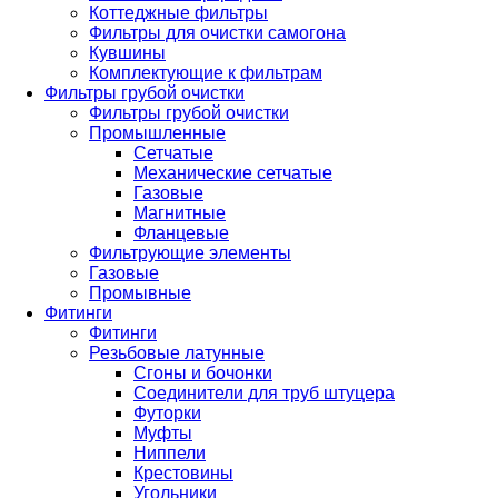
Коттеджные фильтры
Фильтры для очистки самогона
Кувшины
Комплектующие к фильтрам
Фильтры грубой очистки
Фильтры грубой очистки
Промышленные
Сетчатые
Механические сетчатые
Газовые
Магнитные
Фланцевые
Фильтрующие элементы
Газовые
Промывные
Фитинги
Фитинги
Резьбовые латунные
Сгоны и бочонки
Соединители для труб штуцера
Футорки
Муфты
Ниппели
Крестовины
Угольники