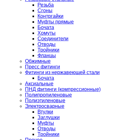
Резьба
Сгоны
Контргайки
Муфты прямые
Бочата
Хомуты
Соединители
Отводы
Тройники
Фланцы
Обжимные
Пресс фитинги
Фитинги из нержавеющей стали
Бочата
Аксиальные
ПНД фитинги (компрессионные)
Полипропиленовые
Полиэтиленовые
Электросварные
Втулки
Заглушки
Муфты
Отводы
Тройники
Прочее