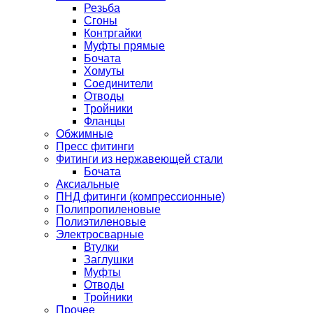
Резьба
Сгоны
Контргайки
Муфты прямые
Бочата
Хомуты
Соединители
Отводы
Тройники
Фланцы
Обжимные
Пресс фитинги
Фитинги из нержавеющей стали
Бочата
Аксиальные
ПНД фитинги (компрессионные)
Полипропиленовые
Полиэтиленовые
Электросварные
Втулки
Заглушки
Муфты
Отводы
Тройники
Прочее