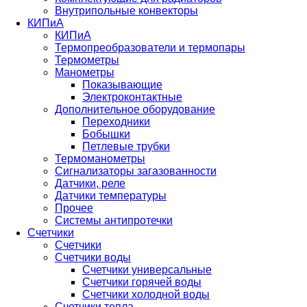
Внутрипольные конвекторы
КИПиА
КИПиА
Термопреобразователи и термопары
Термометры
Манометры
Показывающие
Электроконтактные
Дополнительное оборудование
Переходники
Бобышки
Петлевые трубки
Термоманометры
Сигнализаторы загазованности
Датчики, реле
Датчики температуры
Прочее
Системы антипротечки
Счетчики
Счетчики
Счетчики воды
Счетчики универсальные
Счетчики горячей воды
Счетчики холодной воды
Счетчики тепла