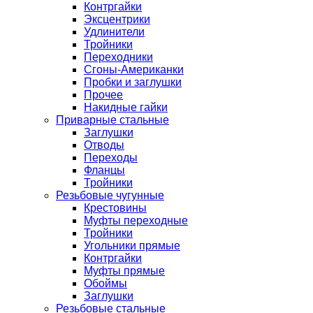
Контргайки
Эксцентрики
Удлинители
Тройники
Переходники
Сгоны-Американки
Пробки и заглушки
Прочее
Накидные гайки
Приварные стальные
Заглушки
Отводы
Переходы
Фланцы
Тройники
Резьбовые чугунные
Крестовины
Муфты переходные
Тройники
Угольники прямые
Контргайки
Муфты прямые
Обоймы
Заглушки
Резьбовые стальные