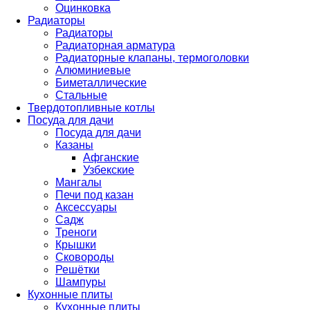
Оцинковка
Радиаторы
Радиаторы
Радиаторная арматура
Радиаторные клапаны, термоголовки
Алюминиевые
Биметаллические
Стальные
Твердотопливные котлы
Посуда для дачи
Посуда для дачи
Казаны
Афганские
Узбекские
Мангалы
Печи под казан
Аксессуары
Садж
Треноги
Крышки
Сковороды
Решётки
Шампуры
Кухонные плиты
Кухонные плиты