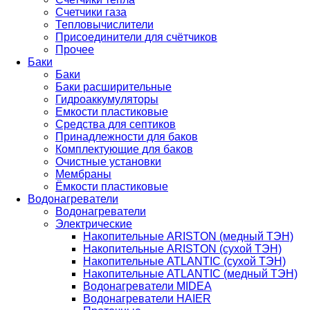
Счетчики газа
Тепловычислители
Присоединители для счётчиков
Прочее
Баки
Баки
Баки расширительные
Гидроаккумуляторы
Емкости пластиковые
Средства для септиков
Принадлежности для баков
Комплектующие для баков
Очистные установки
Мембраны
Ёмкости пластиковые
Водонагреватели
Водонагреватели
Электрические
Накопительные ARISTON (медный ТЭН)
Накопительные ARISTON (сухой ТЭН)
Накопительные ATLANTIC (сухой ТЭН)
Накопительные ATLANTIC (медный ТЭН)
Водонагреватели MIDEA
Водонагреватели HAIER