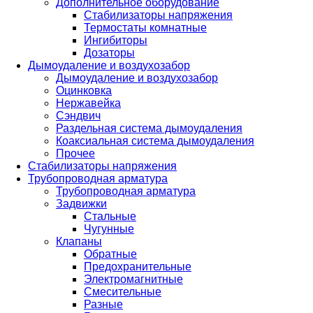
Дополнительное оборудование
Стабилизаторы напряжения
Термостаты комнатные
Ингибиторы
Дозаторы
Дымоудаление и воздухозабор
Дымоудаление и воздухозабор
Оцинковка
Нержавейка
Сэндвич
Раздельная система дымоудаления
Коаксиальная система дымоудаления
Прочее
Стабилизаторы напряжения
Трубопроводная арматура
Трубопроводная арматура
Задвижки
Стальные
Чугунные
Клапаны
Обратные
Предохранительные
Электромагнитные
Смесительные
Разные