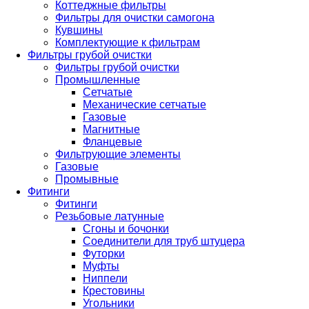
Коттеджные фильтры
Фильтры для очистки самогона
Кувшины
Комплектующие к фильтрам
Фильтры грубой очистки
Фильтры грубой очистки
Промышленные
Сетчатые
Механические сетчатые
Газовые
Магнитные
Фланцевые
Фильтрующие элементы
Газовые
Промывные
Фитинги
Фитинги
Резьбовые латунные
Сгоны и бочонки
Соединители для труб штуцера
Футорки
Муфты
Ниппели
Крестовины
Угольники