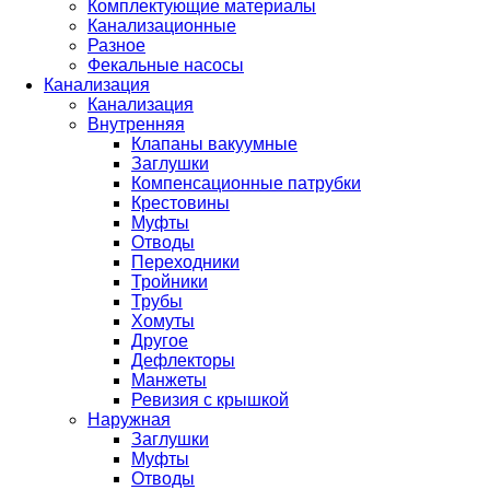
Комплектующие материалы
Канализационные
Разное
Фекальные насосы
Канализация
Канализация
Внутренняя
Клапаны вакуумные
Заглушки
Компенсационные патрубки
Крестовины
Муфты
Отводы
Переходники
Тройники
Трубы
Хомуты
Другое
Дефлекторы
Манжеты
Ревизия с крышкой
Наружная
Заглушки
Муфты
Отводы