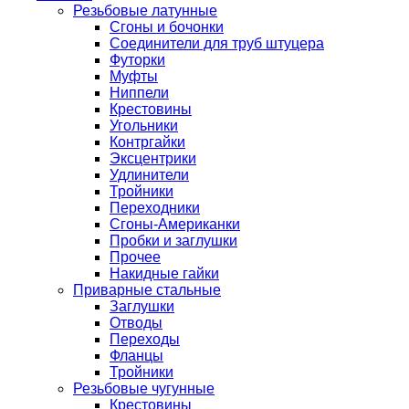
Резьбовые латунные
Сгоны и бочонки
Соединители для труб штуцера
Футорки
Муфты
Ниппели
Крестовины
Угольники
Контргайки
Эксцентрики
Удлинители
Тройники
Переходники
Сгоны-Американки
Пробки и заглушки
Прочее
Накидные гайки
Приварные стальные
Заглушки
Отводы
Переходы
Фланцы
Тройники
Резьбовые чугунные
Крестовины