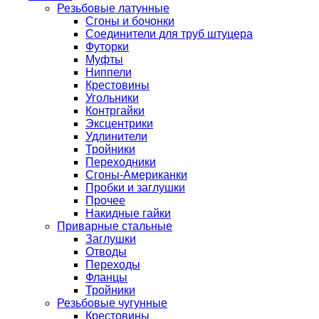
Резьбовые латунные
Сгоны и бочонки
Соединители для труб штуцера
Футорки
Муфты
Ниппели
Крестовины
Угольники
Контргайки
Эксцентрики
Удлинители
Тройники
Переходники
Сгоны-Американки
Пробки и заглушки
Прочее
Накидные гайки
Приварные стальные
Заглушки
Отводы
Переходы
Фланцы
Тройники
Резьбовые чугунные
Крестовины