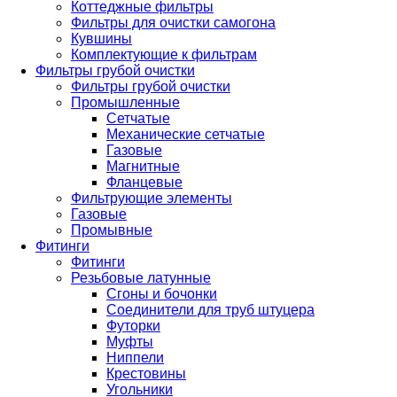
Коттеджные фильтры
Фильтры для очистки самогона
Кувшины
Комплектующие к фильтрам
Фильтры грубой очистки
Фильтры грубой очистки
Промышленные
Сетчатые
Механические сетчатые
Газовые
Магнитные
Фланцевые
Фильтрующие элементы
Газовые
Промывные
Фитинги
Фитинги
Резьбовые латунные
Сгоны и бочонки
Соединители для труб штуцера
Футорки
Муфты
Ниппели
Крестовины
Угольники