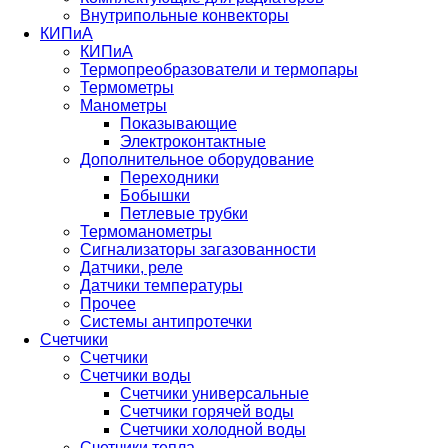
Внутрипольные конвекторы
КИПиА
КИПиА
Термопреобразователи и термопары
Термометры
Манометры
Показывающие
Электроконтактные
Дополнительное оборудование
Переходники
Бобышки
Петлевые трубки
Термоманометры
Сигнализаторы загазованности
Датчики, реле
Датчики температуры
Прочее
Системы антипротечки
Счетчики
Счетчики
Счетчики воды
Счетчики универсальные
Счетчики горячей воды
Счетчики холодной воды
Счетчики тепла