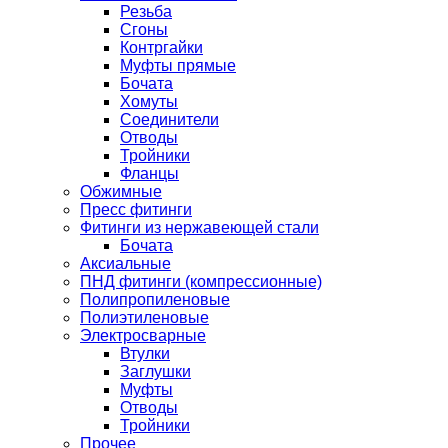
Резьба
Сгоны
Контргайки
Муфты прямые
Бочата
Хомуты
Соединители
Отводы
Тройники
Фланцы
Обжимные
Пресс фитинги
Фитинги из нержавеющей стали
Бочата
Аксиальные
ПНД фитинги (компрессионные)
Полипропиленовые
Полиэтиленовые
Электросварные
Втулки
Заглушки
Муфты
Отводы
Тройники
Прочее