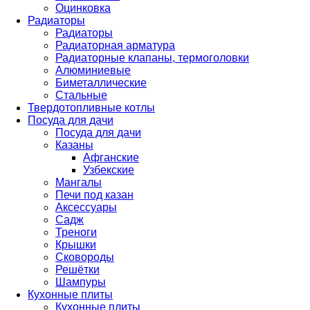
Оцинковка
Радиаторы
Радиаторы
Радиаторная арматура
Радиаторные клапаны, термоголовки
Алюминиевые
Биметаллические
Стальные
Твердотопливные котлы
Посуда для дачи
Посуда для дачи
Казаны
Афганские
Узбекские
Мангалы
Печи под казан
Аксессуары
Садж
Треноги
Крышки
Сковороды
Решётки
Шампуры
Кухонные плиты
Кухонные плиты