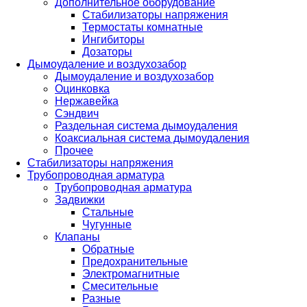
Дополнительное оборудование
Стабилизаторы напряжения
Термостаты комнатные
Ингибиторы
Дозаторы
Дымоудаление и воздухозабор
Дымоудаление и воздухозабор
Оцинковка
Нержавейка
Сэндвич
Раздельная система дымоудаления
Коаксиальная система дымоудаления
Прочее
Стабилизаторы напряжения
Трубопроводная арматура
Трубопроводная арматура
Задвижки
Стальные
Чугунные
Клапаны
Обратные
Предохранительные
Электромагнитные
Смесительные
Разные