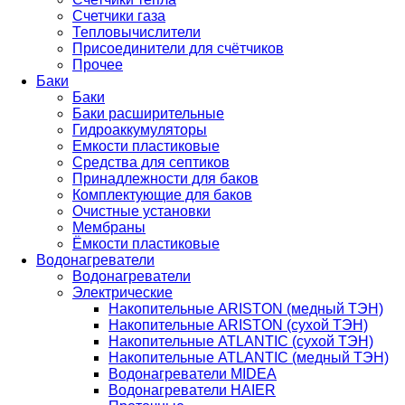
Счетчики газа
Тепловычислители
Присоединители для счётчиков
Прочее
Баки
Баки
Баки расширительные
Гидроаккумуляторы
Емкости пластиковые
Средства для септиков
Принадлежности для баков
Комплектующие для баков
Очистные установки
Мембраны
Ёмкости пластиковые
Водонагреватели
Водонагреватели
Электрические
Накопительные ARISTON (медный ТЭН)
Накопительные ARISTON (сухой ТЭН)
Накопительные ATLANTIC (сухой ТЭН)
Накопительные ATLANTIC (медный ТЭН)
Водонагреватели MIDEA
Водонагреватели HAIER