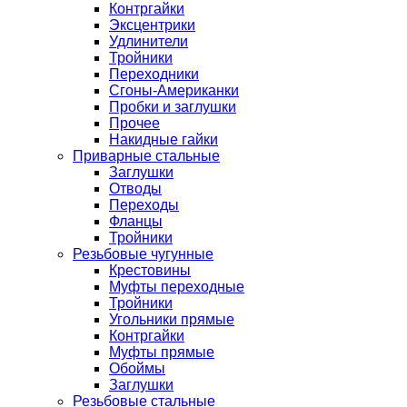
Контргайки
Эксцентрики
Удлинители
Тройники
Переходники
Сгоны-Американки
Пробки и заглушки
Прочее
Накидные гайки
Приварные стальные
Заглушки
Отводы
Переходы
Фланцы
Тройники
Резьбовые чугунные
Крестовины
Муфты переходные
Тройники
Угольники прямые
Контргайки
Муфты прямые
Обоймы
Заглушки
Резьбовые стальные