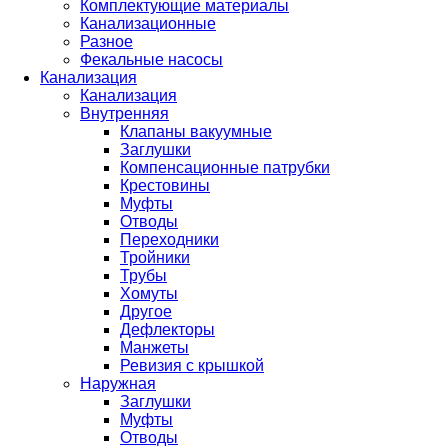
Комплектующие материалы
Канализационные
Разное
Фекальные насосы
Канализация
Канализация
Внутренняя
Клапаны вакуумные
Заглушки
Компенсационные патрубки
Крестовины
Муфты
Отводы
Переходники
Тройники
Трубы
Хомуты
Другое
Дефлекторы
Манжеты
Ревизия с крышкой
Наружная
Заглушки
Муфты
Отводы