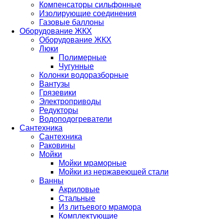
Компенсаторы сильфонные
Изолирующие соединения
Газовые баллоны
Оборудование ЖКХ
Оборудование ЖКХ
Люки
Полимерные
Чугунные
Колонки водоразборные
Вантузы
Грязевики
Электроприводы
Редукторы
Водоподогреватели
Сантехника
Сантехника
Раковины
Мойки
Мойки мраморные
Мойки из нержавеющей стали
Ванны
Акриловые
Стальные
Из литьевого мрамора
Комплектующие