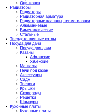
Оцинковка
Радиаторы
Радиаторы
Радиаторная арматура
Радиаторные клапаны, термоголовки
Алюминиевые
Биметаллические
Стальные
Твердотопливные котлы
Посуда для дачи
Посуда для дачи
Казаны
Афганские
Узбекские
Мангалы
Печи под казан
Аксессуары
Садж
Треноги
Крышки
Сковороды
Решётки
Шампуры
Кухонные плиты
Кухонные плиты