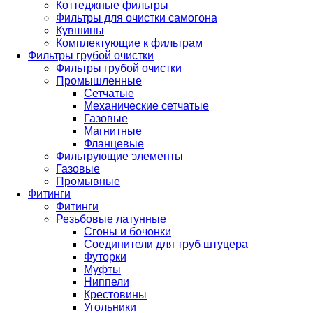
Коттеджные фильтры
Фильтры для очистки самогона
Кувшины
Комплектующие к фильтрам
Фильтры грубой очистки
Фильтры грубой очистки
Промышленные
Сетчатые
Механические сетчатые
Газовые
Магнитные
Фланцевые
Фильтрующие элементы
Газовые
Промывные
Фитинги
Фитинги
Резьбовые латунные
Сгоны и бочонки
Соединители для труб штуцера
Футорки
Муфты
Ниппели
Крестовины
Угольники