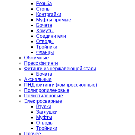
Резьба
Сгоны
Контргайки
Муфты прямые
Бочата
Хомуты
Соединители
Отводы
Тройники
Фланцы
Обжимные
Пресс фитинги
Фитинги из нержавеющей стали
Бочата
Аксиальные
ПНД фитинги (компрессионные)
Полипропиленовые
Полиэтиленовые
Электросварные
Втулки
Заглушки
Муфты
Отводы
Тройники
Прочее