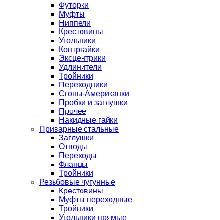
Футорки
Муфты
Ниппели
Крестовины
Угольники
Контргайки
Эксцентрики
Удлинители
Тройники
Переходники
Сгоны-Американки
Пробки и заглушки
Прочее
Накидные гайки
Приварные стальные
Заглушки
Отводы
Переходы
Фланцы
Тройники
Резьбовые чугунные
Крестовины
Муфты переходные
Тройники
Угольники прямые