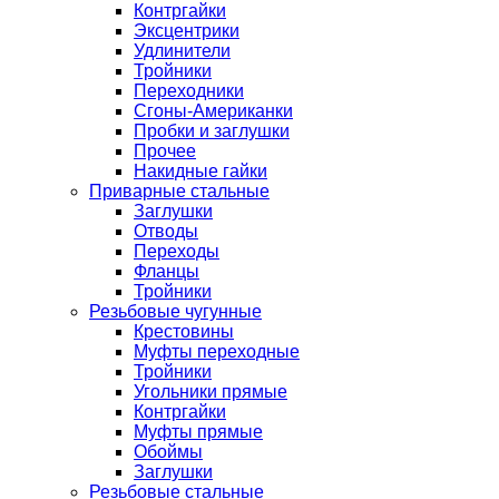
Контргайки
Эксцентрики
Удлинители
Тройники
Переходники
Сгоны-Американки
Пробки и заглушки
Прочее
Накидные гайки
Приварные стальные
Заглушки
Отводы
Переходы
Фланцы
Тройники
Резьбовые чугунные
Крестовины
Муфты переходные
Тройники
Угольники прямые
Контргайки
Муфты прямые
Обоймы
Заглушки
Резьбовые стальные