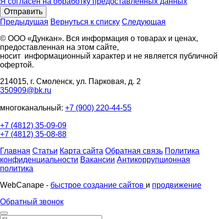
Я согласен на обработку предоставленных данных
Отправить
Предыдущая
Вернуться к списку
Следующая
© ООО «Дункан». Вся информация о товарах и ценах,
предоставленная на этом сайте,
носит информационный характер и не является публичной
офертой.
214015, г. Смоленск, ул. Парковая, д. 2
350909@bk.ru
многоканальный:
+7 (900) 220-44-55
+7 (4812) 35-09-09
+7 (4812) 35-08-88
Главная
Статьи
Карта сайта
Обратная связь
Политика
конфиденциальности
Вакансии
Антикоррупционная
политика
WebCanape -
быстрое создание сайтов
и
продвижение
Обратный звонок