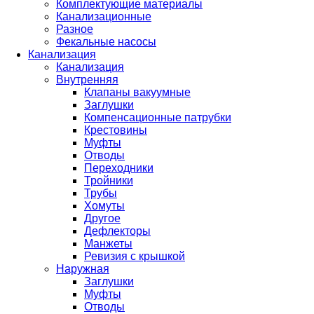
Комплектующие материалы
Канализационные
Разное
Фекальные насосы
Канализация
Канализация
Внутренняя
Клапаны вакуумные
Заглушки
Компенсационные патрубки
Крестовины
Муфты
Отводы
Переходники
Тройники
Трубы
Хомуты
Другое
Дефлекторы
Манжеты
Ревизия с крышкой
Наружная
Заглушки
Муфты
Отводы