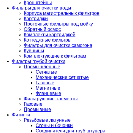
Кронштейны
Фильтры для очистки воды
Корпуса магистральных фильтров
Картриджи
Проточные фильтры под мойку
Обратный осмос
Комплекты картриджей
Коттеджные фильтры
Фильтры для очистки самогона
Кувшины
Комплектующие к фильтрам
Фильтры грубой очистки
Промышленные
Сетчатые
Механические сетчатые
Газовые
Магнитные
Фланцевые
Фильтрующие элементы
Газовые
Промывные
Фитинги
Резьбовые латунные
Сгоны и бочонки
Соединители для труб штуцера