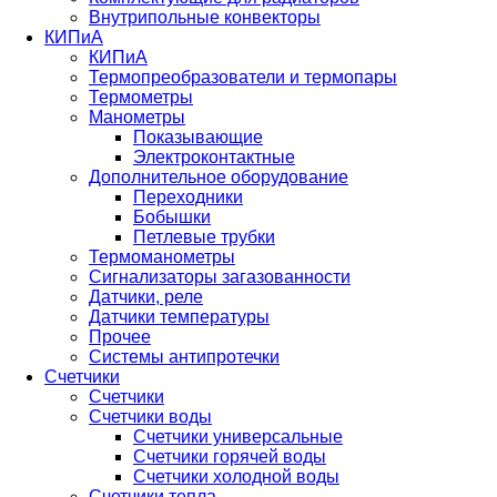
Внутрипольные конвекторы
КИПиА
КИПиА
Термопреобразователи и термопары
Термометры
Манометры
Показывающие
Электроконтактные
Дополнительное оборудование
Переходники
Бобышки
Петлевые трубки
Термоманометры
Сигнализаторы загазованности
Датчики, реле
Датчики температуры
Прочее
Системы антипротечки
Счетчики
Счетчики
Счетчики воды
Счетчики универсальные
Счетчики горячей воды
Счетчики холодной воды
Счетчики тепла