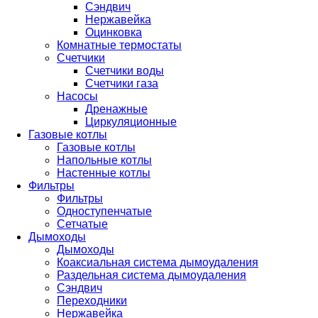
Сэндвич
Нержавейка
Оцинковка
Комнатные термостаты
Счетчики
Счетчики воды
Счетчики газа
Насосы
Дренажные
Циркуляционные
Газовые котлы
Газовые котлы
Напольные котлы
Настенные котлы
Фильтры
Фильтры
Одноступенчатые
Сетчатые
Дымоходы
Дымоходы
Коаксиальная система дымоудаления
Раздельная система дымоудаления
Сэндвич
Переходники
Нержавейка