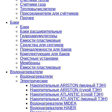
Счетчики газа
Тепловычислители
Присоединители для счётчиков
Прочее
Баки
Баки
Баки расширительные
Гидроаккумуляторы
Емкости пластиковые
Средства для септиков
Принадлежности для баков
Комплектующие для баков
Очистные установки
Мембраны
Ёмкости пластиковые
Водонагреватели
Водонагреватели
Электрические
Накопительные ARISTON (медный ТЭН)
Накопительные ARISTON (сухой ТЭН)
Накопительные ATLANTIC (сухой ТЭН)
Накопительные ATLANTIC (медный ТЭН)
Водонагреватели MIDEA
Водонагреватели HAIER