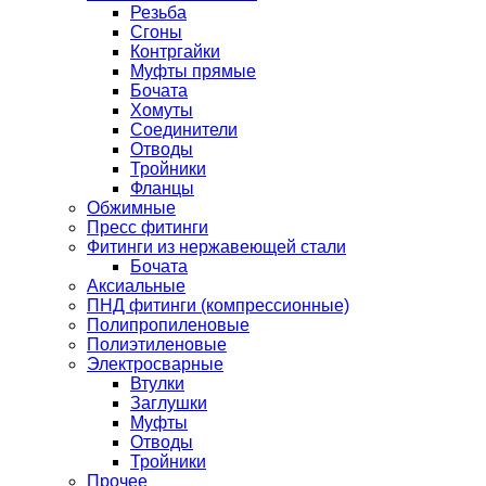
Резьба
Сгоны
Контргайки
Муфты прямые
Бочата
Хомуты
Соединители
Отводы
Тройники
Фланцы
Обжимные
Пресс фитинги
Фитинги из нержавеющей стали
Бочата
Аксиальные
ПНД фитинги (компрессионные)
Полипропиленовые
Полиэтиленовые
Электросварные
Втулки
Заглушки
Муфты
Отводы
Тройники
Прочее