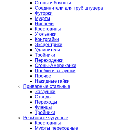
Сгоны и бочонки
Соединители для труб штуцера
Футорки
Муфты
Ниппели
Крестовины
Угольники
Контргайки
Эксцентрики
Удлинители
Тройники
Переходники
Сгоны-Американки
Пробки и заглушки
Прочее
Накидные гайки
Приварные стальные
Заглушки
Отводы
Переходы
Фланцы
Тройники
Резьбовые чугунные
Крестовины
Муфты переходные