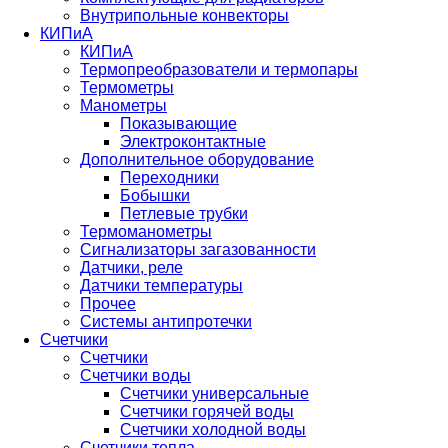
Внутрипольные конвекторы
КИПиА
КИПиА
Термопреобразователи и термопары
Термометры
Манометры
Показывающие
Электроконтактные
Дополнительное оборудование
Переходники
Бобышки
Петлевые трубки
Термоманометры
Сигнализаторы загазованности
Датчики, реле
Датчики температуры
Прочее
Системы антипротечки
Счетчики
Счетчики
Счетчики воды
Счетчики универсальные
Счетчики горячей воды
Счетчики холодной воды
Счетчики тепла