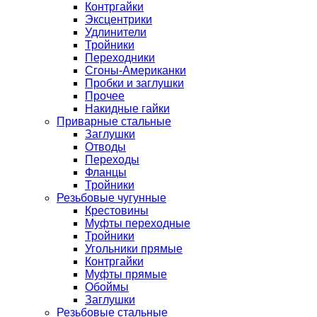
Контргайки
Эксцентрики
Удлинители
Тройники
Переходники
Сгоны-Американки
Пробки и заглушки
Прочее
Накидные гайки
Приварные стальные
Заглушки
Отводы
Переходы
Фланцы
Тройники
Резьбовые чугунные
Крестовины
Муфты переходные
Тройники
Угольники прямые
Контргайки
Муфты прямые
Обоймы
Заглушки
Резьбовые стальные