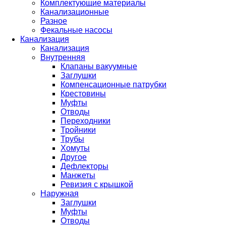
Комплектующие материалы
Канализационные
Разное
Фекальные насосы
Канализация
Канализация
Внутренняя
Клапаны вакуумные
Заглушки
Компенсационные патрубки
Крестовины
Муфты
Отводы
Переходники
Тройники
Трубы
Хомуты
Другое
Дефлекторы
Манжеты
Ревизия с крышкой
Наружная
Заглушки
Муфты
Отводы