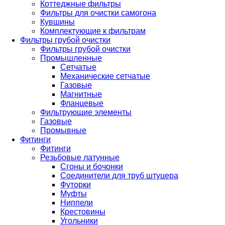
Коттеджные фильтры
Фильтры для очистки самогона
Кувшины
Комплектующие к фильтрам
Фильтры грубой очистки
Фильтры грубой очистки
Промышленные
Сетчатые
Механические сетчатые
Газовые
Магнитные
Фланцевые
Фильтрующие элементы
Газовые
Промывные
Фитинги
Фитинги
Резьбовые латунные
Сгоны и бочонки
Соединители для труб штуцера
Футорки
Муфты
Ниппели
Крестовины
Угольники