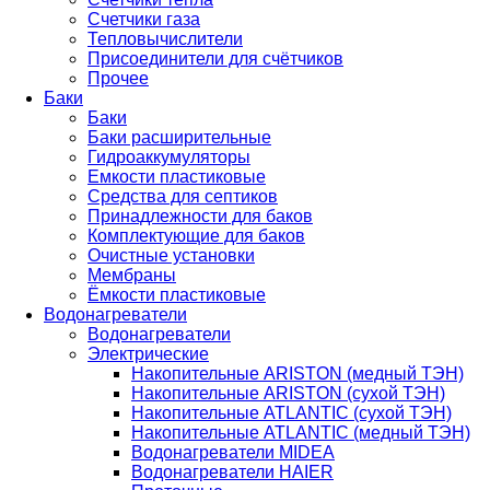
Счетчики газа
Тепловычислители
Присоединители для счётчиков
Прочее
Баки
Баки
Баки расширительные
Гидроаккумуляторы
Емкости пластиковые
Средства для септиков
Принадлежности для баков
Комплектующие для баков
Очистные установки
Мембраны
Ёмкости пластиковые
Водонагреватели
Водонагреватели
Электрические
Накопительные ARISTON (медный ТЭН)
Накопительные ARISTON (сухой ТЭН)
Накопительные ATLANTIC (сухой ТЭН)
Накопительные ATLANTIC (медный ТЭН)
Водонагреватели MIDEA
Водонагреватели HAIER