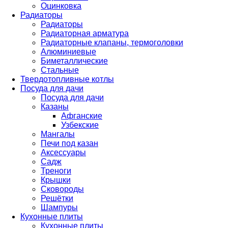
Оцинковка
Радиаторы
Радиаторы
Радиаторная арматура
Радиаторные клапаны, термоголовки
Алюминиевые
Биметаллические
Стальные
Твердотопливные котлы
Посуда для дачи
Посуда для дачи
Казаны
Афганские
Узбекские
Мангалы
Печи под казан
Аксессуары
Садж
Треноги
Крышки
Сковороды
Решётки
Шампуры
Кухонные плиты
Кухонные плиты