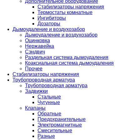
Дополнительное оборудование
Стабилизаторы напряжения
Термостаты комнатные
Ингибиторы
Дозаторы
Дымоудаление и воздухозабор
Дымоудаление и воздухозабор
Оцинковка
Нержавейка
Сэндвич
Раздельная система дымоудаления
Коаксиальная система дымоудаления
Прочее
Стабилизаторы напряжения
Трубопроводная арматура
Трубопроводная арматура
Задвижки
Стальные
Чугунные
Клапаны
Обратные
Предохранительные
Электромагнитные
Смесительные
Разные