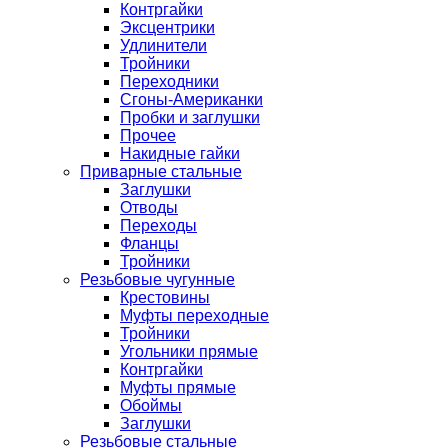
Контргайки
Эксцентрики
Удлинители
Тройники
Переходники
Сгоны-Американки
Пробки и заглушки
Прочее
Накидные гайки
Приварные стальные
Заглушки
Отводы
Переходы
Фланцы
Тройники
Резьбовые чугунные
Крестовины
Муфты переходные
Тройники
Угольники прямые
Контргайки
Муфты прямые
Обоймы
Заглушки
Резьбовые стальные