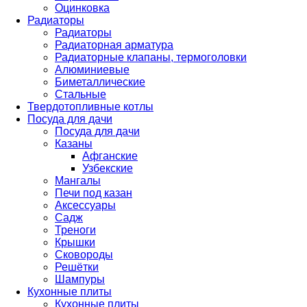
Оцинковка
Радиаторы
Радиаторы
Радиаторная арматура
Радиаторные клапаны, термоголовки
Алюминиевые
Биметаллические
Стальные
Твердотопливные котлы
Посуда для дачи
Посуда для дачи
Казаны
Афганские
Узбекские
Мангалы
Печи под казан
Аксессуары
Садж
Треноги
Крышки
Сковороды
Решётки
Шампуры
Кухонные плиты
Кухонные плиты