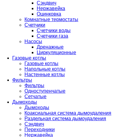
Сэндвич
Нержавейка
Оцинковка
Комнатные термостаты
Счетчики
Счетчики воды
Счетчики газа
Насосы
Дренажные
Циркуляционные
Газовые котлы
Газовые котлы
Напольные котлы
Настенные котлы
Фильтры
Фильтры
Одноступенчатые
Сетчатые
Дымоходы
Дымоходы
Коаксиальная система дымоудаления
Раздельная система дымоудаления
Сэндвич
Переходники
Нержавейка