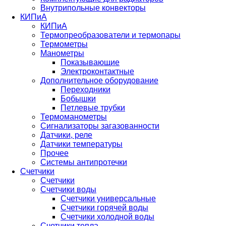
Внутрипольные конвекторы
КИПиА
КИПиА
Термопреобразователи и термопары
Термометры
Манометры
Показывающие
Электроконтактные
Дополнительное оборудование
Переходники
Бобышки
Петлевые трубки
Термоманометры
Сигнализаторы загазованности
Датчики, реле
Датчики температуры
Прочее
Системы антипротечки
Счетчики
Счетчики
Счетчики воды
Счетчики универсальные
Счетчики горячей воды
Счетчики холодной воды
Счетчики тепла