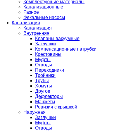
Комплектующие материалы
Канализационные
Разное
Фекальные насосы
Канализация
Канализация
Внутренняя
Клапаны вакуумные
Заглушки
Компенсационные патрубки
Крестовины
Муфты
Отводы
Переходники
Тройники
Трубы
Хомуты
Другое
Дефлекторы
Манжеты
Ревизия с крышкой
Наружная
Заглушки
Муфты
Отводы