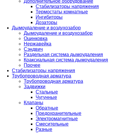
Дополнительное оборудование
Стабилизаторы напряжения
Термостаты комнатные
Ингибиторы
Дозаторы
Дымоудаление и воздухозабор
Дымоудаление и воздухозабор
Оцинковка
Нержавейка
Сэндвич
Раздельная система дымоудаления
Коаксиальная система дымоудаления
Прочее
Стабилизаторы напряжения
Трубопроводная арматура
Трубопроводная арматура
Задвижки
Стальные
Чугунные
Клапаны
Обратные
Предохранительные
Электромагнитные
Смесительные
Разные