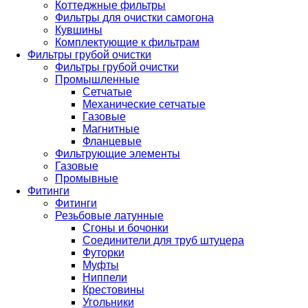
Коттеджные фильтры
Фильтры для очистки самогона
Кувшины
Комплектующие к фильтрам
Фильтры грубой очистки
Фильтры грубой очистки
Промышленные
Сетчатые
Механические сетчатые
Газовые
Магнитные
Фланцевые
Фильтрующие элементы
Газовые
Промывные
Фитинги
Фитинги
Резьбовые латунные
Сгоны и бочонки
Соединители для труб штуцера
Футорки
Муфты
Ниппели
Крестовины
Угольники