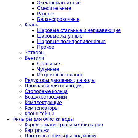
Электромагнитные
Смесительные
Разные
Балансировочные
Краны
Шаровые стальные и нержавеющие
Шаровые латунные
Шаровые полипропиленовые
Прочее
Затворы
Вентили
Стальные
Чугунные
Из цветных сплавов
Редукторы давления для воды
Прокладки для подводки
Стопорные кольца
Воздухоотводчики
Комплектующие
Компенсаторы
Кронштейны
Фильтры для очистки воды
Корпуса магистральных фильтров
Картриджи
Проточные фильтры под мойку