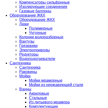
Компенсаторы сильфонные
Изолирующие соединения
Газовые баллоны
Оборудование ЖКХ
Оборудование ЖКХ
Люки
Полимерные
Чугунные
Колонки водоразборные
Вантузы
Грязевики
Электроприводы
Редукторы
Водоподогреватели
Сантехника
Сантехника
Раковины
Мойки
Мойки мраморные
Мойки из нержавеющей стали
Ванны
Акриловые
Стальные
Из литьевого мрамора
Комплектующие