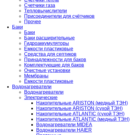
Счетчики газа
Тепловычислители
Присоединители для счётчиков
Прочее
Баки
Баки
Баки расширительные
Гидроаккумуляторы
Емкости пластиковые
Средства для септиков
Принадлежности для баков
Комплектующие для баков
Очистные установки
Мембраны
Ёмкости пластиковые
Водонагреватели
Водонагреватели
Электрические
Накопительные ARISTON (медный ТЭН)
Накопительные ARISTON (сухой ТЭН)
Накопительные ATLANTIC (сухой ТЭН)
Накопительные ATLANTIC (медный ТЭН)
Водонагреватели MIDEA
Водонагреватели HAIER