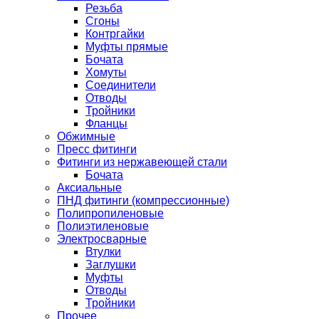
Резьба
Сгоны
Контргайки
Муфты прямые
Бочата
Хомуты
Соединители
Отводы
Тройники
Фланцы
Обжимные
Пресс фитинги
Фитинги из нержавеющей стали
Бочата
Аксиальные
ПНД фитинги (компрессионные)
Полипропиленовые
Полиэтиленовые
Электросварные
Втулки
Заглушки
Муфты
Отводы
Тройники
Прочее