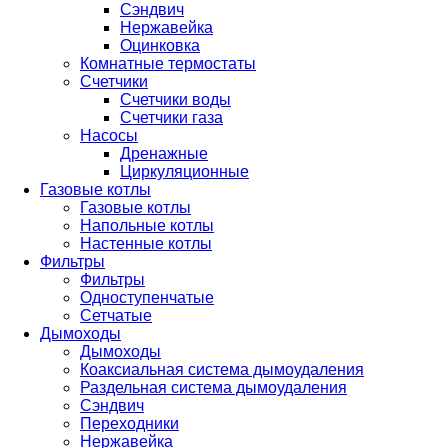
Сэндвич
Нержавейка
Оцинковка
Комнатные термостаты
Счетчики
Счетчики воды
Счетчики газа
Насосы
Дренажные
Циркуляционные
Газовые котлы
Газовые котлы
Напольные котлы
Настенные котлы
Фильтры
Фильтры
Одноступенчатые
Сетчатые
Дымоходы
Дымоходы
Коаксиальная система дымоудаления
Раздельная система дымоудаления
Сэндвич
Переходники
Нержавейка