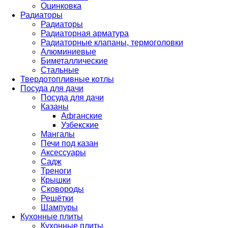
Оцинковка
Радиаторы
Радиаторы
Радиаторная арматура
Радиаторные клапаны, термоголовки
Алюминиевые
Биметаллические
Стальные
Твердотопливные котлы
Посуда для дачи
Посуда для дачи
Казаны
Афганские
Узбекские
Мангалы
Печи под казан
Аксессуары
Садж
Треноги
Крышки
Сковороды
Решётки
Шампуры
Кухонные плиты
Кухонные плиты