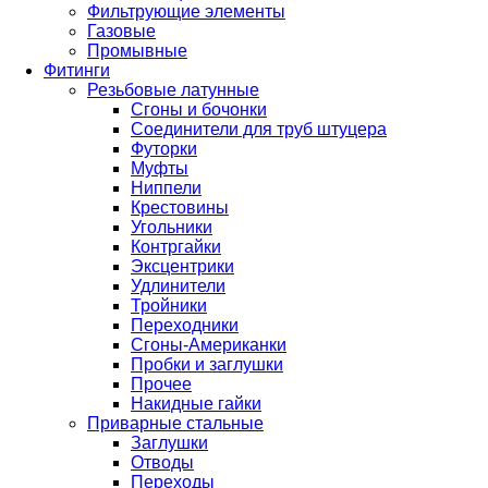
Фильтрующие элементы
Газовые
Промывные
Фитинги
Резьбовые латунные
Сгоны и бочонки
Соединители для труб штуцера
Футорки
Муфты
Ниппели
Крестовины
Угольники
Контргайки
Эксцентрики
Удлинители
Тройники
Переходники
Сгоны-Американки
Пробки и заглушки
Прочее
Накидные гайки
Приварные стальные
Заглушки
Отводы
Переходы