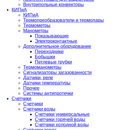
Внутрипольные конвекторы
КИПиА
КИПиА
Термопреобразователи и термопары
Термометры
Манометры
Показывающие
Электроконтактные
Дополнительное оборудование
Переходники
Бобышки
Петлевые трубки
Термоманометры
Сигнализаторы загазованности
Датчики, реле
Датчики температуры
Прочее
Системы антипротечки
Счетчики
Счетчики
Счетчики воды
Счетчики универсальные
Счетчики горячей воды
Счетчики холодной воды
Счетчики тепла