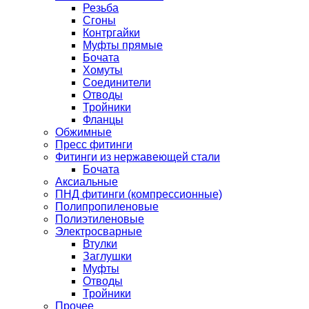
Резьба
Сгоны
Контргайки
Муфты прямые
Бочата
Хомуты
Соединители
Отводы
Тройники
Фланцы
Обжимные
Пресс фитинги
Фитинги из нержавеющей стали
Бочата
Аксиальные
ПНД фитинги (компрессионные)
Полипропиленовые
Полиэтиленовые
Электросварные
Втулки
Заглушки
Муфты
Отводы
Тройники
Прочее