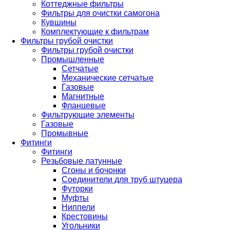
Коттеджные фильтры
Фильтры для очистки самогона
Кувшины
Комплектующие к фильтрам
Фильтры грубой очистки
Фильтры грубой очистки
Промышленные
Сетчатые
Механические сетчатые
Газовые
Магнитные
Фланцевые
Фильтрующие элементы
Газовые
Промывные
Фитинги
Фитинги
Резьбовые латунные
Сгоны и бочонки
Соединители для труб штуцера
Футорки
Муфты
Ниппели
Крестовины
Угольники