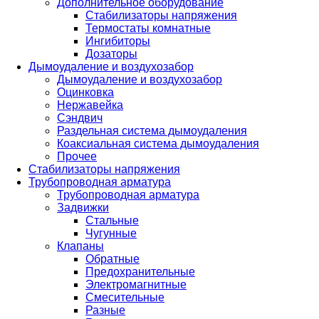
Дополнительное оборудование
Стабилизаторы напряжения
Термостаты комнатные
Ингибиторы
Дозаторы
Дымоудаление и воздухозабор
Дымоудаление и воздухозабор
Оцинковка
Нержавейка
Сэндвич
Раздельная система дымоудаления
Коаксиальная система дымоудаления
Прочее
Стабилизаторы напряжения
Трубопроводная арматура
Трубопроводная арматура
Задвижки
Стальные
Чугунные
Клапаны
Обратные
Предохранительные
Электромагнитные
Смесительные
Разные