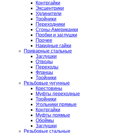
Контргайки
Эксцентрики
Удлинители
Тройники
Переходники
Сгоны-Американки
Пробки и заглушки
Прочее
Накидные гайки
Приварные стальные
Заглушки
Отводы
Переходы
Фланцы
Тройники
Резьбовые чугунные
Крестовины
Муфты переходные
Тройники
Угольники прямые
Контргайки
Муфты прямые
Обоймы
Заглушки
Резьбовые стальные