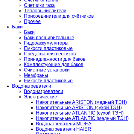
Счетчики газа
Тепловычислители
Присоединители для счётчиков
Прочее
Баки
Баки
Баки расширительные
Гидроаккумуляторы
Емкости пластиковые
Средства для септиков
Принадлежности для баков
Комплектующие для баков
Очистные установки
Мембраны
Ёмкости пластиковые
Водонагреватели
Водонагреватели
Электрические
Накопительные ARISTON (медный ТЭН)
Накопительные ARISTON (сухой ТЭН)
Накопительные ATLANTIC (сухой ТЭН)
Накопительные ATLANTIC (медный ТЭН)
Водонагреватели MIDEA
Водонагреватели HAIER