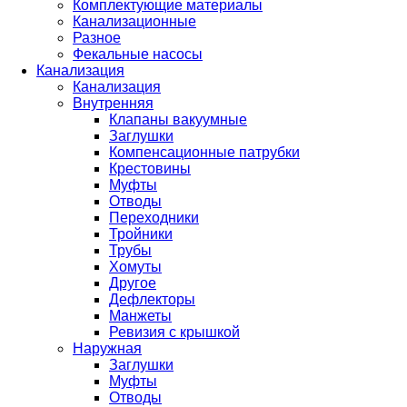
Комплектующие материалы
Канализационные
Разное
Фекальные насосы
Канализация
Канализация
Внутренняя
Клапаны вакуумные
Заглушки
Компенсационные патрубки
Крестовины
Муфты
Отводы
Переходники
Тройники
Трубы
Хомуты
Другое
Дефлекторы
Манжеты
Ревизия с крышкой
Наружная
Заглушки
Муфты
Отводы