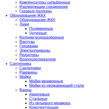
Компенсаторы сильфонные
Изолирующие соединения
Газовые баллоны
Оборудование ЖКХ
Оборудование ЖКХ
Люки
Полимерные
Чугунные
Колонки водоразборные
Вантузы
Грязевики
Электроприводы
Редукторы
Водоподогреватели
Сантехника
Сантехника
Раковины
Мойки
Мойки мраморные
Мойки из нержавеющей стали
Ванны
Акриловые
Стальные
Из литьевого мрамора
Комплектующие