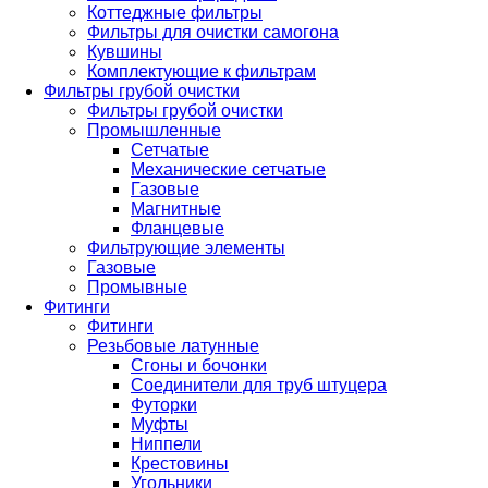
Коттеджные фильтры
Фильтры для очистки самогона
Кувшины
Комплектующие к фильтрам
Фильтры грубой очистки
Фильтры грубой очистки
Промышленные
Сетчатые
Механические сетчатые
Газовые
Магнитные
Фланцевые
Фильтрующие элементы
Газовые
Промывные
Фитинги
Фитинги
Резьбовые латунные
Сгоны и бочонки
Соединители для труб штуцера
Футорки
Муфты
Ниппели
Крестовины
Угольники