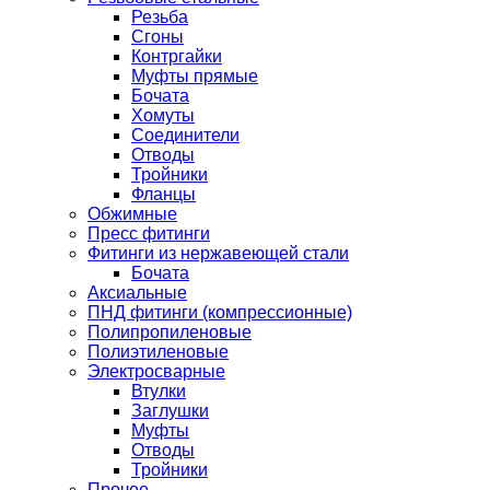
Резьба
Сгоны
Контргайки
Муфты прямые
Бочата
Хомуты
Соединители
Отводы
Тройники
Фланцы
Обжимные
Пресс фитинги
Фитинги из нержавеющей стали
Бочата
Аксиальные
ПНД фитинги (компрессионные)
Полипропиленовые
Полиэтиленовые
Электросварные
Втулки
Заглушки
Муфты
Отводы
Тройники
Прочее