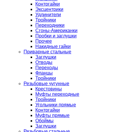
Контргайки
Эксцентрики
Удлинители
Тройники
Переходники
Сгоны-Американки
Пробки и заглушки
Прочее
Накидные гайки
Приварные стальные
Заглушки
Отводы
Переходы
Фланцы
Тройники
Резьбовые чугунные
Крестовины
Муфты переходные
Тройники
Угольники прямые
Контргайки
Муфты прямые
Обоймы
Заглушки
Резьбовые стальные