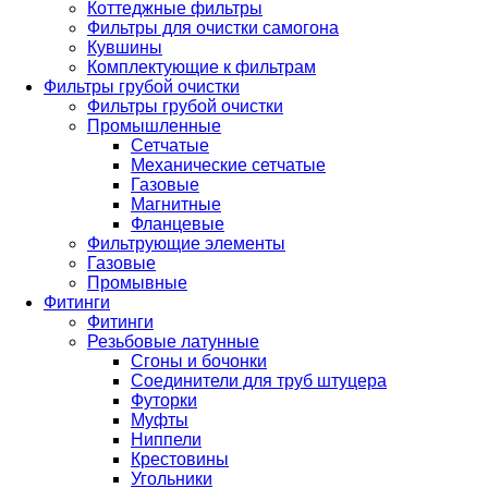
Коттеджные фильтры
Фильтры для очистки самогона
Кувшины
Комплектующие к фильтрам
Фильтры грубой очистки
Фильтры грубой очистки
Промышленные
Сетчатые
Механические сетчатые
Газовые
Магнитные
Фланцевые
Фильтрующие элементы
Газовые
Промывные
Фитинги
Фитинги
Резьбовые латунные
Сгоны и бочонки
Соединители для труб штуцера
Футорки
Муфты
Ниппели
Крестовины
Угольники