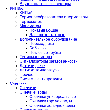
Внутрипольные конвекторы
КИПиА
КИПиА
Термопреобразователи и термопары
Термометры
Манометры
Показывающие
Электроконтактные
Дополнительное оборудование
Переходники
Бобышки
Петлевые трубки
Термоманометры
Сигнализаторы загазованности
Датчики, реле
Датчики температуры
Прочее
Системы антипротечки
Счетчики
Счетчики
Счетчики воды
Счетчики универсальные
Счетчики горячей воды
Счетчики холодной воды
Счетчики тепла