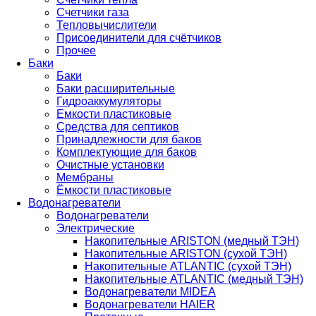
Счетчики газа
Тепловычислители
Присоединители для счётчиков
Прочее
Баки
Баки
Баки расширительные
Гидроаккумуляторы
Емкости пластиковые
Средства для септиков
Принадлежности для баков
Комплектующие для баков
Очистные установки
Мембраны
Ёмкости пластиковые
Водонагреватели
Водонагреватели
Электрические
Накопительные ARISTON (медный ТЭН)
Накопительные ARISTON (сухой ТЭН)
Накопительные ATLANTIC (сухой ТЭН)
Накопительные ATLANTIC (медный ТЭН)
Водонагреватели MIDEA
Водонагреватели HAIER