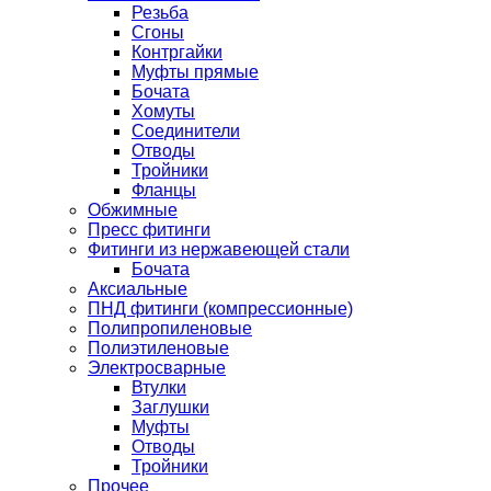
Резьба
Сгоны
Контргайки
Муфты прямые
Бочата
Хомуты
Соединители
Отводы
Тройники
Фланцы
Обжимные
Пресс фитинги
Фитинги из нержавеющей стали
Бочата
Аксиальные
ПНД фитинги (компрессионные)
Полипропиленовые
Полиэтиленовые
Электросварные
Втулки
Заглушки
Муфты
Отводы
Тройники
Прочее