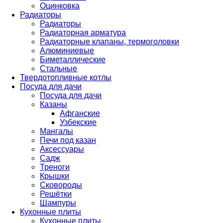
Оцинковка
Радиаторы
Радиаторы
Радиаторная арматура
Радиаторные клапаны, термоголовки
Алюминиевые
Биметаллические
Стальные
Твердотопливные котлы
Посуда для дачи
Посуда для дачи
Казаны
Афганские
Узбекские
Мангалы
Печи под казан
Аксессуары
Садж
Треноги
Крышки
Сковороды
Решётки
Шампуры
Кухонные плиты
Кухонные плиты