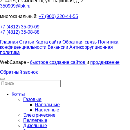
214015, г. Смоленск, ул. Парковая, д. 2
350909@bk.ru
многоканальный:
+7 (900) 220-44-55
+7 (4812) 35-09-09
+7 (4812) 35-08-88
Главная
Статьи
Карта сайта
Обратная связь
Политика
конфиденциальности
Вакансии
Антикоррупционная
политика
WebCanape -
быстрое создание сайтов
и
продвижение
Обратный звонок
Котлы
Газовые
Напольные
Настенные
Электрические
Пеллетные
Дизельные