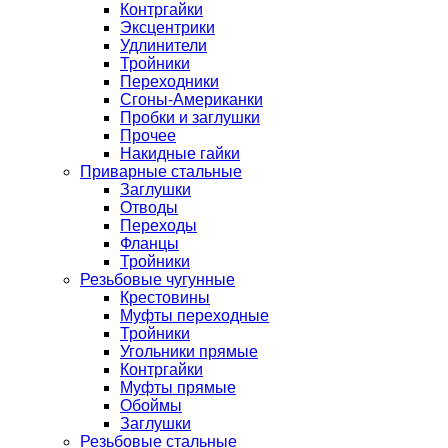
Контргайки
Эксцентрики
Удлинители
Тройники
Переходники
Сгоны-Американки
Пробки и заглушки
Прочее
Накидные гайки
Приварные стальные
Заглушки
Отводы
Переходы
Фланцы
Тройники
Резьбовые чугунные
Крестовины
Муфты переходные
Тройники
Угольники прямые
Контргайки
Муфты прямые
Обоймы
Заглушки
Резьбовые стальные