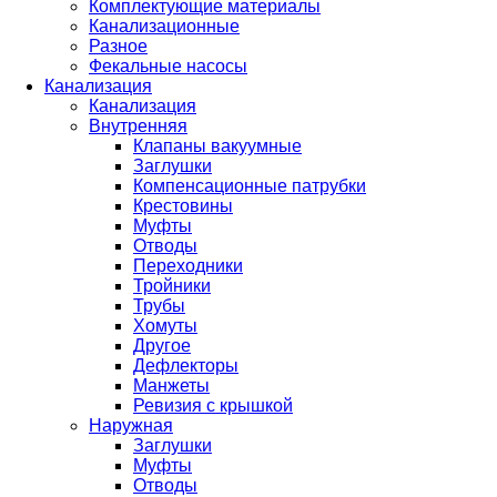
Комплектующие материалы
Канализационные
Разное
Фекальные насосы
Канализация
Канализация
Внутренняя
Клапаны вакуумные
Заглушки
Компенсационные патрубки
Крестовины
Муфты
Отводы
Переходники
Тройники
Трубы
Хомуты
Другое
Дефлекторы
Манжеты
Ревизия с крышкой
Наружная
Заглушки
Муфты
Отводы