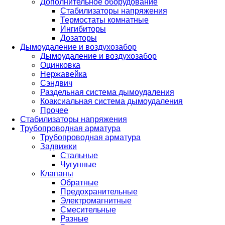
Дополнительное оборудование
Стабилизаторы напряжения
Термостаты комнатные
Ингибиторы
Дозаторы
Дымоудаление и воздухозабор
Дымоудаление и воздухозабор
Оцинковка
Нержавейка
Сэндвич
Раздельная система дымоудаления
Коаксиальная система дымоудаления
Прочее
Стабилизаторы напряжения
Трубопроводная арматура
Трубопроводная арматура
Задвижки
Стальные
Чугунные
Клапаны
Обратные
Предохранительные
Электромагнитные
Смесительные
Разные