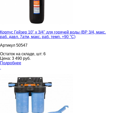
Корпус Гейзер 10" х 3/4" для горячей воды (ВР 3/4, макс.
раб. давл. 7атм, макс. раб. темп. +90 °С)
Артикул 50547
Остаток на складе, шт:
6
Цена:
3 490
pуб.
Подробнее