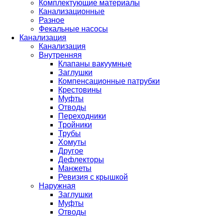
Комплектующие материалы
Канализационные
Разное
Фекальные насосы
Канализация
Канализация
Внутренняя
Клапаны вакуумные
Заглушки
Компенсационные патрубки
Крестовины
Муфты
Отводы
Переходники
Тройники
Трубы
Хомуты
Другое
Дефлекторы
Манжеты
Ревизия с крышкой
Наружная
Заглушки
Муфты
Отводы