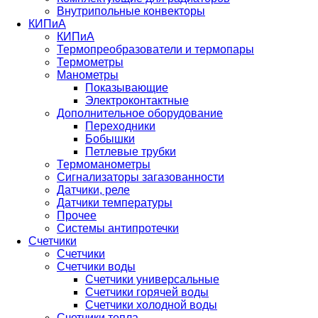
Внутрипольные конвекторы
КИПиА
КИПиА
Термопреобразователи и термопары
Термометры
Манометры
Показывающие
Электроконтактные
Дополнительное оборудование
Переходники
Бобышки
Петлевые трубки
Термоманометры
Сигнализаторы загазованности
Датчики, реле
Датчики температуры
Прочее
Системы антипротечки
Счетчики
Счетчики
Счетчики воды
Счетчики универсальные
Счетчики горячей воды
Счетчики холодной воды
Счетчики тепла