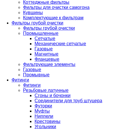
Коттеджные фильтры
Фильтры для очистки самогона
Кувшины
Комплектующие к фильтрам
Фильтры грубой очистки
Фильтры грубой очистки
Промышленные
Сетчатые
Механические сетчатые
Газовые
Магнитные
Фланцевые
Фильтрующие элементы
Газовые
Промывные
Фитинги
Фитинги
Резьбовые латунные
Сгоны и бочонки
Соединители для труб штуцера
Футорки
Муфты
Ниппели
Крестовины
Угольники