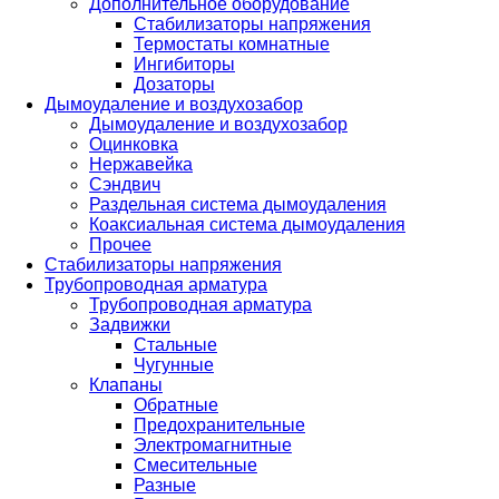
Дополнительное оборудование
Стабилизаторы напряжения
Термостаты комнатные
Ингибиторы
Дозаторы
Дымоудаление и воздухозабор
Дымоудаление и воздухозабор
Оцинковка
Нержавейка
Сэндвич
Раздельная система дымоудаления
Коаксиальная система дымоудаления
Прочее
Стабилизаторы напряжения
Трубопроводная арматура
Трубопроводная арматура
Задвижки
Стальные
Чугунные
Клапаны
Обратные
Предохранительные
Электромагнитные
Смесительные
Разные