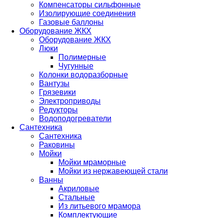
Компенсаторы сильфонные
Изолирующие соединения
Газовые баллоны
Оборудование ЖКХ
Оборудование ЖКХ
Люки
Полимерные
Чугунные
Колонки водоразборные
Вантузы
Грязевики
Электроприводы
Редукторы
Водоподогреватели
Сантехника
Сантехника
Раковины
Мойки
Мойки мраморные
Мойки из нержавеющей стали
Ванны
Акриловые
Стальные
Из литьевого мрамора
Комплектующие