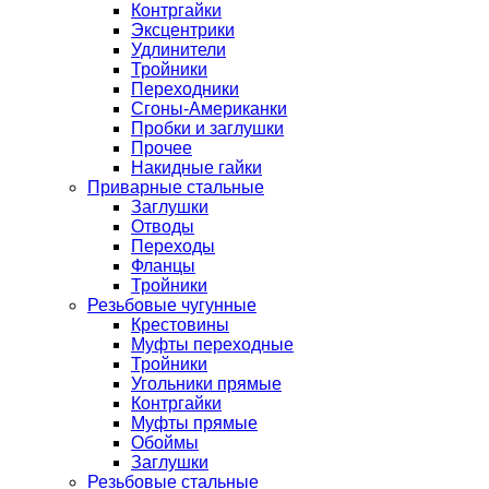
Контргайки
Эксцентрики
Удлинители
Тройники
Переходники
Сгоны-Американки
Пробки и заглушки
Прочее
Накидные гайки
Приварные стальные
Заглушки
Отводы
Переходы
Фланцы
Тройники
Резьбовые чугунные
Крестовины
Муфты переходные
Тройники
Угольники прямые
Контргайки
Муфты прямые
Обоймы
Заглушки
Резьбовые стальные