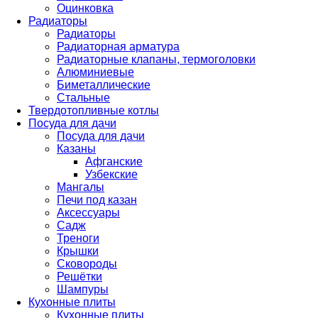
Оцинковка
Радиаторы
Радиаторы
Радиаторная арматура
Радиаторные клапаны, термоголовки
Алюминиевые
Биметаллические
Стальные
Твердотопливные котлы
Посуда для дачи
Посуда для дачи
Казаны
Афганские
Узбекские
Мангалы
Печи под казан
Аксессуары
Садж
Треноги
Крышки
Сковороды
Решётки
Шампуры
Кухонные плиты
Кухонные плиты