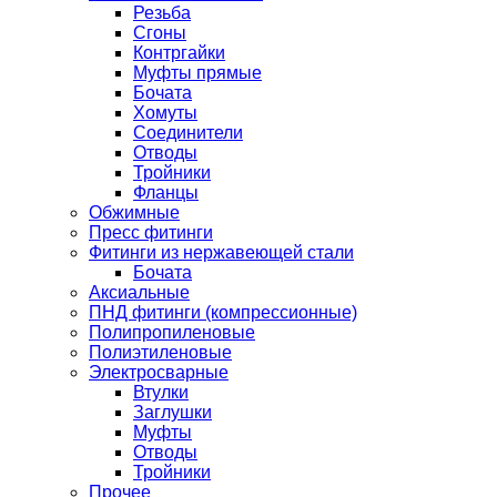
Резьба
Сгоны
Контргайки
Муфты прямые
Бочата
Хомуты
Соединители
Отводы
Тройники
Фланцы
Обжимные
Пресс фитинги
Фитинги из нержавеющей стали
Бочата
Аксиальные
ПНД фитинги (компрессионные)
Полипропиленовые
Полиэтиленовые
Электросварные
Втулки
Заглушки
Муфты
Отводы
Тройники
Прочее