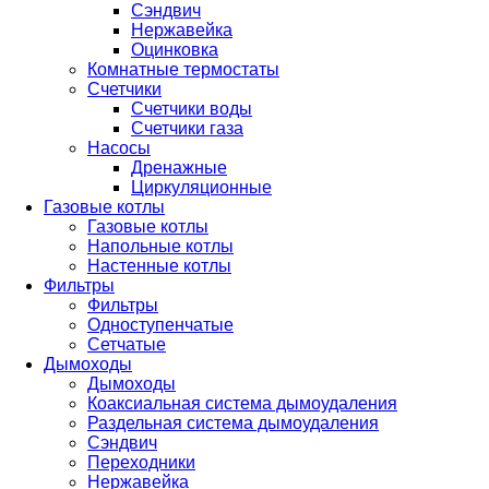
Сэндвич
Нержавейка
Оцинковка
Комнатные термостаты
Счетчики
Счетчики воды
Счетчики газа
Насосы
Дренажные
Циркуляционные
Газовые котлы
Газовые котлы
Напольные котлы
Настенные котлы
Фильтры
Фильтры
Одноступенчатые
Сетчатые
Дымоходы
Дымоходы
Коаксиальная система дымоудаления
Раздельная система дымоудаления
Сэндвич
Переходники
Нержавейка