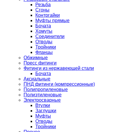
Резьба
Сгоны
Контргайки
Муфты прямые
Бочата
Хомуты
Соединители
Отводы
Тройники
Фланцы
Обжимные
Пресс фитинги
Фитинги из нержавеющей стали
Бочата
Аксиальные
ПНД фитинги (компрессионные)
Полипропиленовые
Полиэтиленовые
Электросварные
Втулки
Заглушки
Муфты
Отводы
Тройники
Прочее