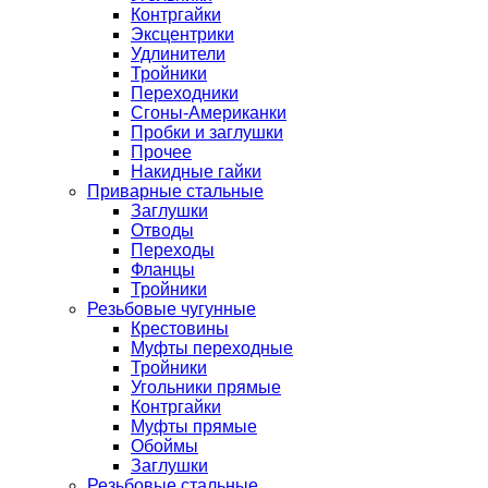
Контргайки
Эксцентрики
Удлинители
Тройники
Переходники
Сгоны-Американки
Пробки и заглушки
Прочее
Накидные гайки
Приварные стальные
Заглушки
Отводы
Переходы
Фланцы
Тройники
Резьбовые чугунные
Крестовины
Муфты переходные
Тройники
Угольники прямые
Контргайки
Муфты прямые
Обоймы
Заглушки
Резьбовые стальные