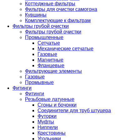
Коттеджные фильтры
Фильтры для очистки самогона
Кувшины
Комплектующие к фильтрам
Фильтры грубой очистки
Фильтры грубой очистки
Промышленные
Сетчатые
Механические сетчатые
Газовые
Магнитные
Фланцевые
Фильтрующие элементы
Газовые
Промывные
Фитинги
Фитинги
Резьбовые латунные
Сгоны и бочонки
Соединители для труб штуцера
Футорки
Муфты
Ниппели
Крестовины
Угольники