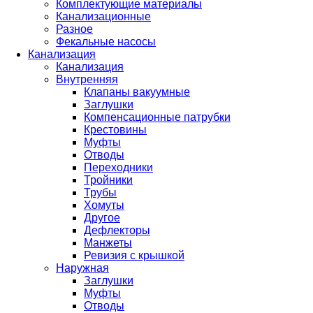
Комплектующие материалы
Канализационные
Разное
Фекальные насосы
Канализация
Канализация
Внутренняя
Клапаны вакуумные
Заглушки
Компенсационные патрубки
Крестовины
Муфты
Отводы
Переходники
Тройники
Трубы
Хомуты
Другое
Дефлекторы
Манжеты
Ревизия с крышкой
Наружная
Заглушки
Муфты
Отводы