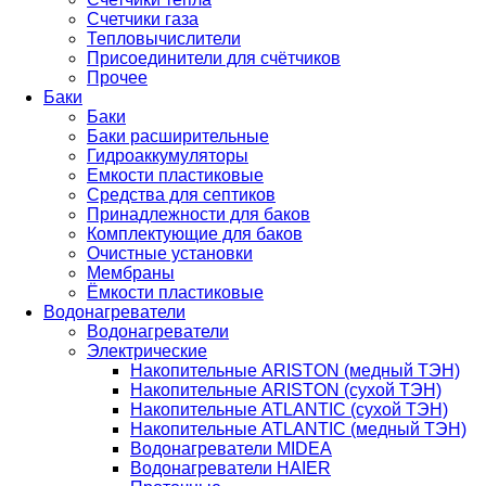
Счетчики газа
Тепловычислители
Присоединители для счётчиков
Прочее
Баки
Баки
Баки расширительные
Гидроаккумуляторы
Емкости пластиковые
Средства для септиков
Принадлежности для баков
Комплектующие для баков
Очистные установки
Мембраны
Ёмкости пластиковые
Водонагреватели
Водонагреватели
Электрические
Накопительные ARISTON (медный ТЭН)
Накопительные ARISTON (сухой ТЭН)
Накопительные ATLANTIC (сухой ТЭН)
Накопительные ATLANTIC (медный ТЭН)
Водонагреватели MIDEA
Водонагреватели HAIER