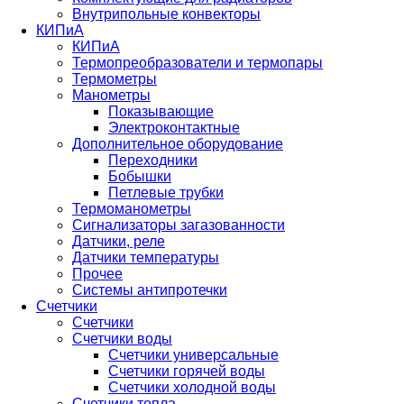
Внутрипольные конвекторы
КИПиА
КИПиА
Термопреобразователи и термопары
Термометры
Манометры
Показывающие
Электроконтактные
Дополнительное оборудование
Переходники
Бобышки
Петлевые трубки
Термоманометры
Сигнализаторы загазованности
Датчики, реле
Датчики температуры
Прочее
Системы антипротечки
Счетчики
Счетчики
Счетчики воды
Счетчики универсальные
Счетчики горячей воды
Счетчики холодной воды
Счетчики тепла