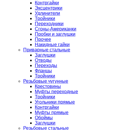
Контргайки
Эксцентрики
Удлинители
Тройники
Переходники
Сгоны-Американки
Пробки и заглушки
Прочее
Накидные гайки
Приварные стальные
Заглушки
Отводы
Переходы
Фланцы
Тройники
Резьбовые чугунные
Крестовины
Муфты переходные
Тройники
Угольники прямые
Контргайки
Муфты прямые
Обоймы
Заглушки
Резьбовые стальные