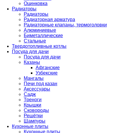
Оцинковка
Радиаторы
Радиаторы
Радиаторная арматура
Радиаторные клапаны, термоголовки
Алюминиевые
Биметаллические
Стальные
Твердотопливные котлы
Посуда для дачи
Посуда для дачи
Казаны
Афганские
Узбекские
Мангалы
Печи под казан
Аксессуары
Садж
Треноги
Крышки
Сковороды
Решётки
Шампуры
Кухонные плиты
Кухонные плиты