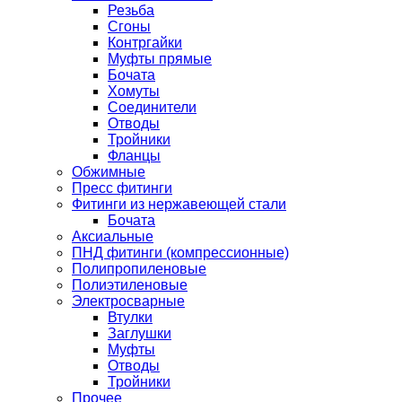
Резьба
Сгоны
Контргайки
Муфты прямые
Бочата
Хомуты
Соединители
Отводы
Тройники
Фланцы
Обжимные
Пресс фитинги
Фитинги из нержавеющей стали
Бочата
Аксиальные
ПНД фитинги (компрессионные)
Полипропиленовые
Полиэтиленовые
Электросварные
Втулки
Заглушки
Муфты
Отводы
Тройники
Прочее