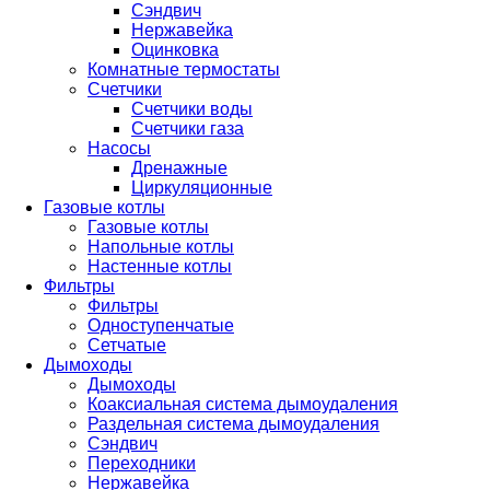
Сэндвич
Нержавейка
Оцинковка
Комнатные термостаты
Счетчики
Счетчики воды
Счетчики газа
Насосы
Дренажные
Циркуляционные
Газовые котлы
Газовые котлы
Напольные котлы
Настенные котлы
Фильтры
Фильтры
Одноступенчатые
Сетчатые
Дымоходы
Дымоходы
Коаксиальная система дымоудаления
Раздельная система дымоудаления
Сэндвич
Переходники
Нержавейка