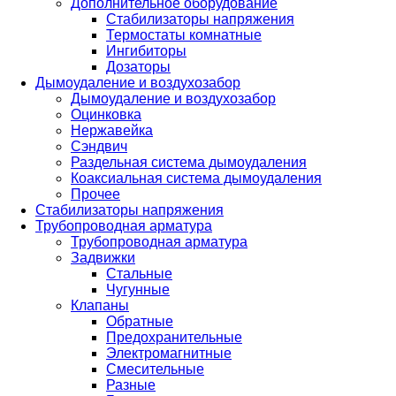
Дополнительное оборудование
Стабилизаторы напряжения
Термостаты комнатные
Ингибиторы
Дозаторы
Дымоудаление и воздухозабор
Дымоудаление и воздухозабор
Оцинковка
Нержавейка
Сэндвич
Раздельная система дымоудаления
Коаксиальная система дымоудаления
Прочее
Стабилизаторы напряжения
Трубопроводная арматура
Трубопроводная арматура
Задвижки
Стальные
Чугунные
Клапаны
Обратные
Предохранительные
Электромагнитные
Смесительные
Разные