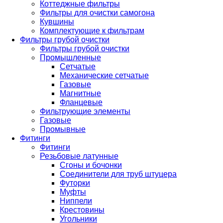
Коттеджные фильтры
Фильтры для очистки самогона
Кувшины
Комплектующие к фильтрам
Фильтры грубой очистки
Фильтры грубой очистки
Промышленные
Сетчатые
Механические сетчатые
Газовые
Магнитные
Фланцевые
Фильтрующие элементы
Газовые
Промывные
Фитинги
Фитинги
Резьбовые латунные
Сгоны и бочонки
Соединители для труб штуцера
Футорки
Муфты
Ниппели
Крестовины
Угольники