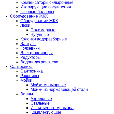
Компенсаторы сильфонные
Изолирующие соединения
Газовые баллоны
Оборудование ЖКХ
Оборудование ЖКХ
Люки
Полимерные
Чугунные
Колонки водоразборные
Вантузы
Грязевики
Электроприводы
Редукторы
Водоподогреватели
Сантехника
Сантехника
Раковины
Мойки
Мойки мраморные
Мойки из нержавеющей стали
Ванны
Акриловые
Стальные
Из литьевого мрамора
Комплектующие