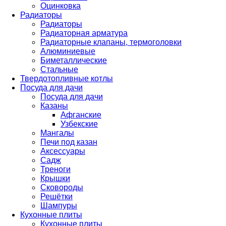
Оцинковка
Радиаторы
Радиаторы
Радиаторная арматура
Радиаторные клапаны, термоголовки
Алюминиевые
Биметаллические
Стальные
Твердотопливные котлы
Посуда для дачи
Посуда для дачи
Казаны
Афганские
Узбекские
Мангалы
Печи под казан
Аксессуары
Садж
Треноги
Крышки
Сковороды
Решётки
Шампуры
Кухонные плиты
Кухонные плиты