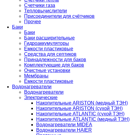
Счетчики газа
Тепловычислители
Присоединители для счётчиков
Прочее
Баки
Баки
Баки расширительные
Гидроаккумуляторы
Емкости пластиковые
Средства для септиков
Принадлежности для баков
Комплектующие для баков
Очистные установки
Мембраны
Ёмкости пластиковые
Водонагреватели
Водонагреватели
Электрические
Накопительные ARISTON (медный ТЭН)
Накопительные ARISTON (сухой ТЭН)
Накопительные ATLANTIC (сухой ТЭН)
Накопительные ATLANTIC (медный ТЭН)
Водонагреватели MIDEA
Водонагреватели HAIER