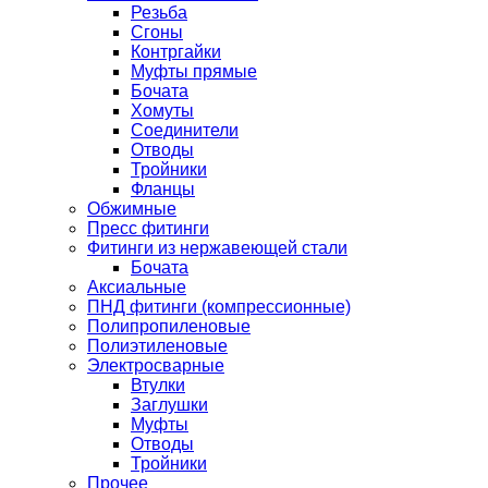
Резьба
Сгоны
Контргайки
Муфты прямые
Бочата
Хомуты
Соединители
Отводы
Тройники
Фланцы
Обжимные
Пресс фитинги
Фитинги из нержавеющей стали
Бочата
Аксиальные
ПНД фитинги (компрессионные)
Полипропиленовые
Полиэтиленовые
Электросварные
Втулки
Заглушки
Муфты
Отводы
Тройники
Прочее