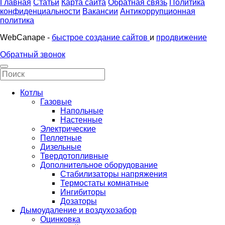
Главная
Статьи
Карта сайта
Обратная связь
Политика
конфиденциальности
Вакансии
Антикоррупционная
политика
WebCanape -
быстрое создание сайтов
и
продвижение
Обратный звонок
Котлы
Газовые
Напольные
Настенные
Электрические
Пеллетные
Дизельные
Твердотопливные
Дополнительное оборудование
Стабилизаторы напряжения
Термостаты комнатные
Ингибиторы
Дозаторы
Дымоудаление и воздухозабор
Оцинковка