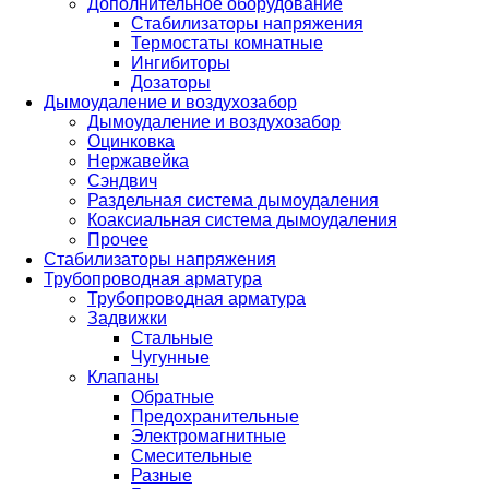
Дополнительное оборудование
Стабилизаторы напряжения
Термостаты комнатные
Ингибиторы
Дозаторы
Дымоудаление и воздухозабор
Дымоудаление и воздухозабор
Оцинковка
Нержавейка
Сэндвич
Раздельная система дымоудаления
Коаксиальная система дымоудаления
Прочее
Стабилизаторы напряжения
Трубопроводная арматура
Трубопроводная арматура
Задвижки
Стальные
Чугунные
Клапаны
Обратные
Предохранительные
Электромагнитные
Смесительные
Разные