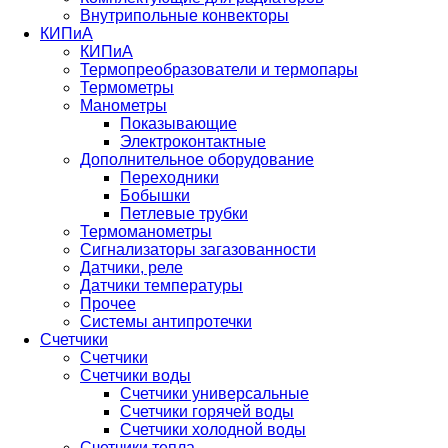
Внутрипольные конвекторы
КИПиА
КИПиА
Термопреобразователи и термопары
Термометры
Манометры
Показывающие
Электроконтактные
Дополнительное оборудование
Переходники
Бобышки
Петлевые трубки
Термоманометры
Сигнализаторы загазованности
Датчики, реле
Датчики температуры
Прочее
Системы антипротечки
Счетчики
Счетчики
Счетчики воды
Счетчики универсальные
Счетчики горячей воды
Счетчики холодной воды
Счетчики тепла