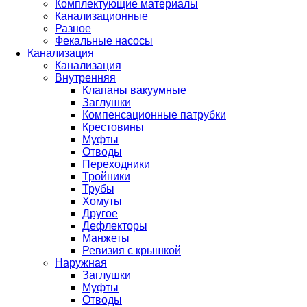
Комплектующие материалы
Канализационные
Разное
Фекальные насосы
Канализация
Канализация
Внутренняя
Клапаны вакуумные
Заглушки
Компенсационные патрубки
Крестовины
Муфты
Отводы
Переходники
Тройники
Трубы
Хомуты
Другое
Дефлекторы
Манжеты
Ревизия с крышкой
Наружная
Заглушки
Муфты
Отводы