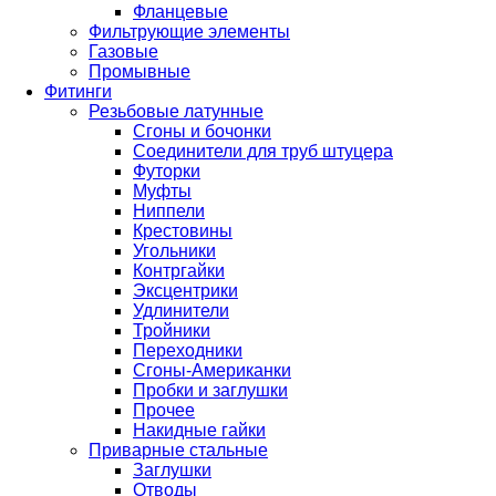
Фланцевые
Фильтрующие элементы
Газовые
Промывные
Фитинги
Резьбовые латунные
Сгоны и бочонки
Соединители для труб штуцера
Футорки
Муфты
Ниппели
Крестовины
Угольники
Контргайки
Эксцентрики
Удлинители
Тройники
Переходники
Сгоны-Американки
Пробки и заглушки
Прочее
Накидные гайки
Приварные стальные
Заглушки
Отводы