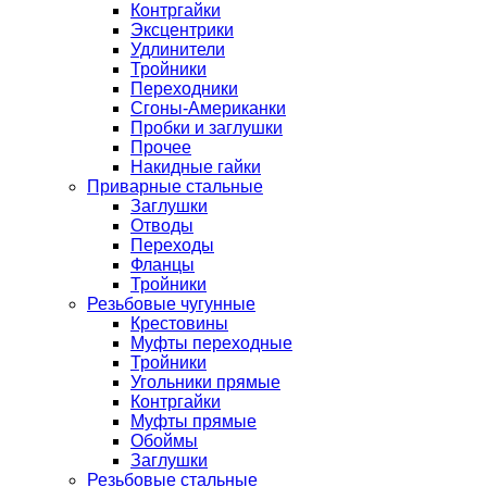
Контргайки
Эксцентрики
Удлинители
Тройники
Переходники
Сгоны-Американки
Пробки и заглушки
Прочее
Накидные гайки
Приварные стальные
Заглушки
Отводы
Переходы
Фланцы
Тройники
Резьбовые чугунные
Крестовины
Муфты переходные
Тройники
Угольники прямые
Контргайки
Муфты прямые
Обоймы
Заглушки
Резьбовые стальные