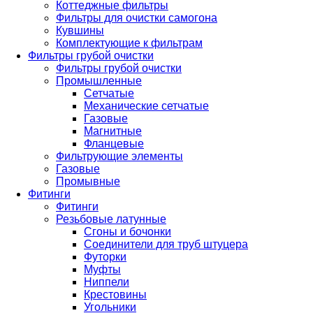
Коттеджные фильтры
Фильтры для очистки самогона
Кувшины
Комплектующие к фильтрам
Фильтры грубой очистки
Фильтры грубой очистки
Промышленные
Сетчатые
Механические сетчатые
Газовые
Магнитные
Фланцевые
Фильтрующие элементы
Газовые
Промывные
Фитинги
Фитинги
Резьбовые латунные
Сгоны и бочонки
Соединители для труб штуцера
Футорки
Муфты
Ниппели
Крестовины
Угольники