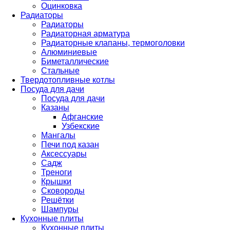
Оцинковка
Радиаторы
Радиаторы
Радиаторная арматура
Радиаторные клапаны, термоголовки
Алюминиевые
Биметаллические
Стальные
Твердотопливные котлы
Посуда для дачи
Посуда для дачи
Казаны
Афганские
Узбекские
Мангалы
Печи под казан
Аксессуары
Садж
Треноги
Крышки
Сковороды
Решётки
Шампуры
Кухонные плиты
Кухонные плиты