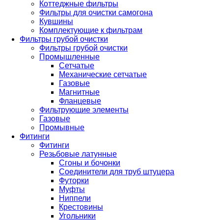
Коттеджные фильтры
Фильтры для очистки самогона
Кувшины
Комплектующие к фильтрам
Фильтры грубой очистки
Фильтры грубой очистки
Промышленные
Сетчатые
Механические сетчатые
Газовые
Магнитные
Фланцевые
Фильтрующие элементы
Газовые
Промывные
Фитинги
Фитинги
Резьбовые латунные
Сгоны и бочонки
Соединители для труб штуцера
Футорки
Муфты
Ниппели
Крестовины
Угольники