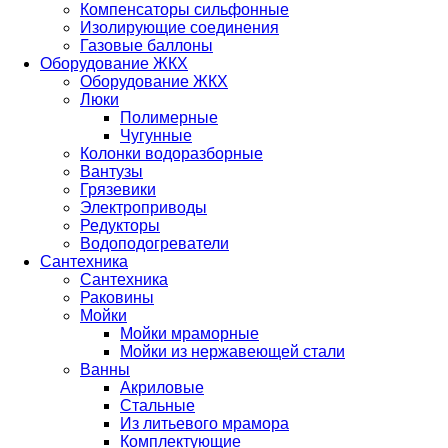
Компенсаторы сильфонные
Изолирующие соединения
Газовые баллоны
Оборудование ЖКХ
Оборудование ЖКХ
Люки
Полимерные
Чугунные
Колонки водоразборные
Вантузы
Грязевики
Электроприводы
Редукторы
Водоподогреватели
Сантехника
Сантехника
Раковины
Мойки
Мойки мраморные
Мойки из нержавеющей стали
Ванны
Акриловые
Стальные
Из литьевого мрамора
Комплектующие