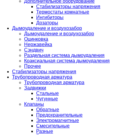
Дополнительное оборудование
Стабилизаторы напряжения
Термостаты комнатные
Ингибиторы
Дозаторы
Дымоудаление и воздухозабор
Дымоудаление и воздухозабор
Оцинковка
Нержавейка
Сэндвич
Раздельная система дымоудаления
Коаксиальная система дымоудаления
Прочее
Стабилизаторы напряжения
Трубопроводная арматура
Трубопроводная арматура
Задвижки
Стальные
Чугунные
Клапаны
Обратные
Предохранительные
Электромагнитные
Смесительные
Разные