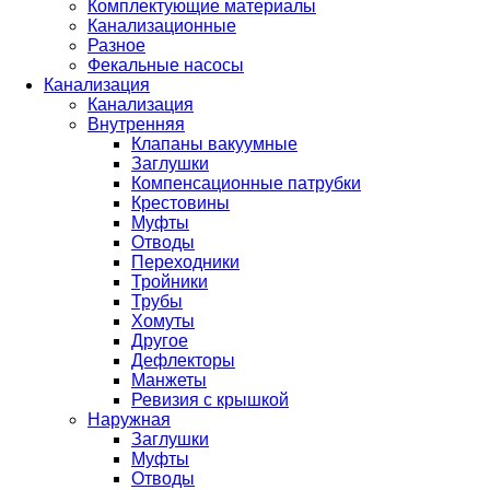
Комплектующие материалы
Канализационные
Разное
Фекальные насосы
Канализация
Канализация
Внутренняя
Клапаны вакуумные
Заглушки
Компенсационные патрубки
Крестовины
Муфты
Отводы
Переходники
Тройники
Трубы
Хомуты
Другое
Дефлекторы
Манжеты
Ревизия с крышкой
Наружная
Заглушки
Муфты
Отводы