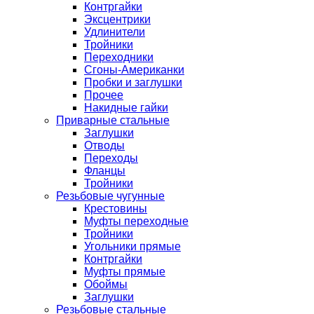
Контргайки
Эксцентрики
Удлинители
Тройники
Переходники
Сгоны-Американки
Пробки и заглушки
Прочее
Накидные гайки
Приварные стальные
Заглушки
Отводы
Переходы
Фланцы
Тройники
Резьбовые чугунные
Крестовины
Муфты переходные
Тройники
Угольники прямые
Контргайки
Муфты прямые
Обоймы
Заглушки
Резьбовые стальные