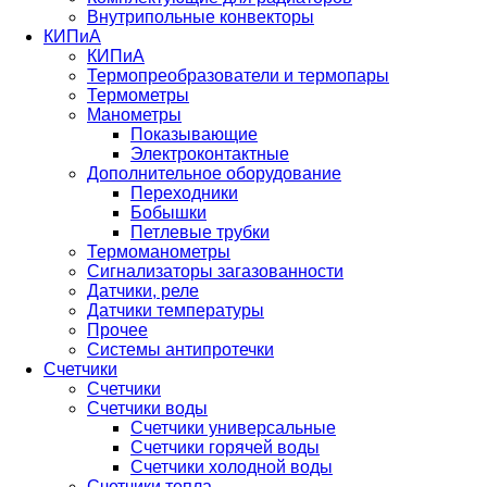
Внутрипольные конвекторы
КИПиА
КИПиА
Термопреобразователи и термопары
Термометры
Манометры
Показывающие
Электроконтактные
Дополнительное оборудование
Переходники
Бобышки
Петлевые трубки
Термоманометры
Сигнализаторы загазованности
Датчики, реле
Датчики температуры
Прочее
Системы антипротечки
Счетчики
Счетчики
Счетчики воды
Счетчики универсальные
Счетчики горячей воды
Счетчики холодной воды
Счетчики тепла