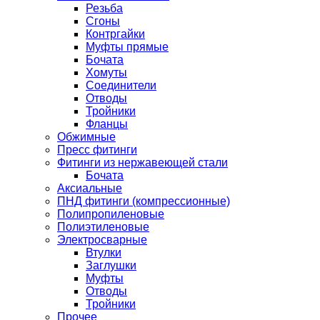
Резьба
Сгоны
Контргайки
Муфты прямые
Бочата
Хомуты
Соединители
Отводы
Тройники
Фланцы
Обжимные
Пресс фитинги
Фитинги из нержавеющей стали
Бочата
Аксиальные
ПНД фитинги (компрессионные)
Полипропиленовые
Полиэтиленовые
Электросварные
Втулки
Заглушки
Муфты
Отводы
Тройники
Прочее