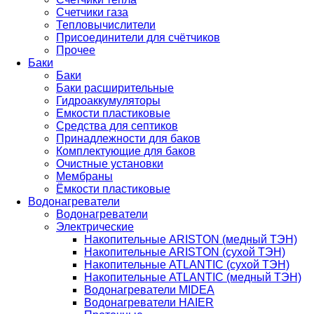
Счетчики газа
Тепловычислители
Присоединители для счётчиков
Прочее
Баки
Баки
Баки расширительные
Гидроаккумуляторы
Емкости пластиковые
Средства для септиков
Принадлежности для баков
Комплектующие для баков
Очистные установки
Мембраны
Ёмкости пластиковые
Водонагреватели
Водонагреватели
Электрические
Накопительные ARISTON (медный ТЭН)
Накопительные ARISTON (сухой ТЭН)
Накопительные ATLANTIC (сухой ТЭН)
Накопительные ATLANTIC (медный ТЭН)
Водонагреватели MIDEA
Водонагреватели HAIER