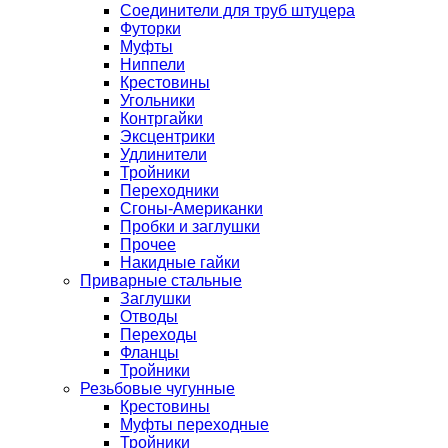
Соединители для труб штуцера
Футорки
Муфты
Ниппели
Крестовины
Угольники
Контргайки
Эксцентрики
Удлинители
Тройники
Переходники
Сгоны-Американки
Пробки и заглушки
Прочее
Накидные гайки
Приварные стальные
Заглушки
Отводы
Переходы
Фланцы
Тройники
Резьбовые чугунные
Крестовины
Муфты переходные
Тройники