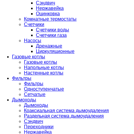
Сэндвич
Нержавейка
Оцинковка
Комнатные термостаты
Счетчики
Счетчики воды
Счетчики газа
Насосы
Дренажные
Циркуляционные
Газовые котлы
Газовые котлы
Напольные котлы
Настенные котлы
Фильтры
Фильтры
Одноступенчатые
Сетчатые
Дымоходы
Дымоходы
Коаксиальная система дымоудаления
Раздельная система дымоудаления
Сэндвич
Переходники
Нержавейка