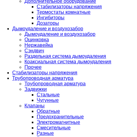
Дополнительное оборудование
Стабилизаторы напряжения
Термостаты комнатные
Ингибиторы
Дозаторы
Дымоудаление и воздухозабор
Дымоудаление и воздухозабор
Оцинковка
Нержавейка
Сэндвич
Раздельная система дымоудаления
Коаксиальная система дымоудаления
Прочее
Стабилизаторы напряжения
Трубопроводная арматура
Трубопроводная арматура
Задвижки
Стальные
Чугунные
Клапаны
Обратные
Предохранительные
Электромагнитные
Смесительные
Разные