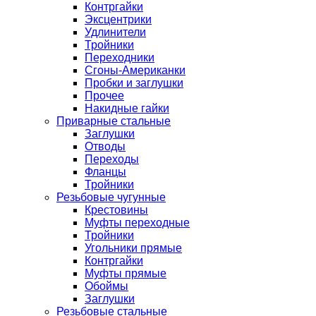
Контргайки
Эксцентрики
Удлинители
Тройники
Переходники
Сгоны-Американки
Пробки и заглушки
Прочее
Накидные гайки
Приварные стальные
Заглушки
Отводы
Переходы
Фланцы
Тройники
Резьбовые чугунные
Крестовины
Муфты переходные
Тройники
Угольники прямые
Контргайки
Муфты прямые
Обоймы
Заглушки
Резьбовые стальные