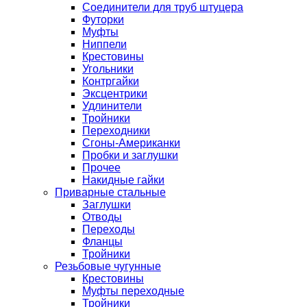
Соединители для труб штуцера
Футорки
Муфты
Ниппели
Крестовины
Угольники
Контргайки
Эксцентрики
Удлинители
Тройники
Переходники
Сгоны-Американки
Пробки и заглушки
Прочее
Накидные гайки
Приварные стальные
Заглушки
Отводы
Переходы
Фланцы
Тройники
Резьбовые чугунные
Крестовины
Муфты переходные
Тройники