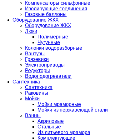
Компенсаторы сильфонные
Изолирующие соединения
Газовые баллоны
Оборудование ЖКХ
Оборудование ЖКХ
Люки
Полимерные
Чугунные
Колонки водоразборные
Вантузы
Грязевики
Электроприводы
Редукторы
Водоподогреватели
Сантехника
Сантехника
Раковины
Мойки
Мойки мраморные
Мойки из нержавеющей стали
Ванны
Акриловые
Стальные
Из литьевого мрамора
Комплектующие