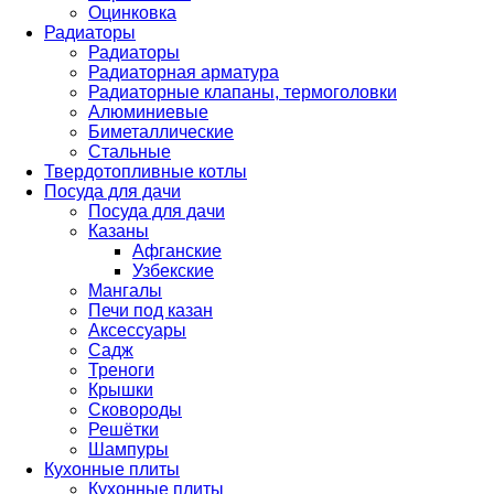
Оцинковка
Радиаторы
Радиаторы
Радиаторная арматура
Радиаторные клапаны, термоголовки
Алюминиевые
Биметаллические
Стальные
Твердотопливные котлы
Посуда для дачи
Посуда для дачи
Казаны
Афганские
Узбекские
Мангалы
Печи под казан
Аксессуары
Садж
Треноги
Крышки
Сковороды
Решётки
Шампуры
Кухонные плиты
Кухонные плиты