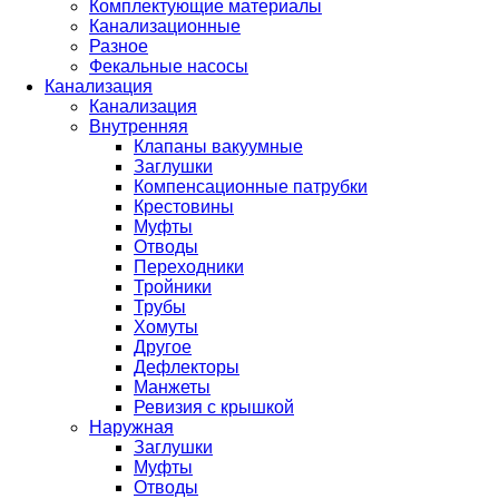
Комплектующие материалы
Канализационные
Разное
Фекальные насосы
Канализация
Канализация
Внутренняя
Клапаны вакуумные
Заглушки
Компенсационные патрубки
Крестовины
Муфты
Отводы
Переходники
Тройники
Трубы
Хомуты
Другое
Дефлекторы
Манжеты
Ревизия с крышкой
Наружная
Заглушки
Муфты
Отводы