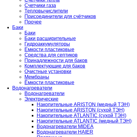
Счетчики газа
Тепловычислители
Присоединители для счётчиков
Прочее
Баки
Баки
Баки расширительные
Гидроаккумуляторы
Емкости пластиковые
Средства для септиков
Принадлежности для баков
Комплектующие для баков
Очистные установки
Мембраны
Ёмкости пластиковые
Водонагреватели
Водонагреватели
Электрические
Накопительные ARISTON (медный ТЭН)
Накопительные ARISTON (сухой ТЭН)
Накопительные ATLANTIC (сухой ТЭН)
Накопительные ATLANTIC (медный ТЭН)
Водонагреватели MIDEA
Водонагреватели HAIER