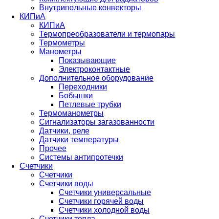
Внутрипольные конвекторы
КИПиА
КИПиА
Термопреобразователи и термопары
Термометры
Манометры
Показывающие
Электроконтактные
Дополнительное оборудование
Переходники
Бобышки
Петлевые трубки
Термоманометры
Сигнализаторы загазованности
Датчики, реле
Датчики температуры
Прочее
Системы антипротечки
Счетчики
Счетчики
Счетчики воды
Счетчики универсальные
Счетчики горячей воды
Счетчики холодной воды
Счетчики тепла