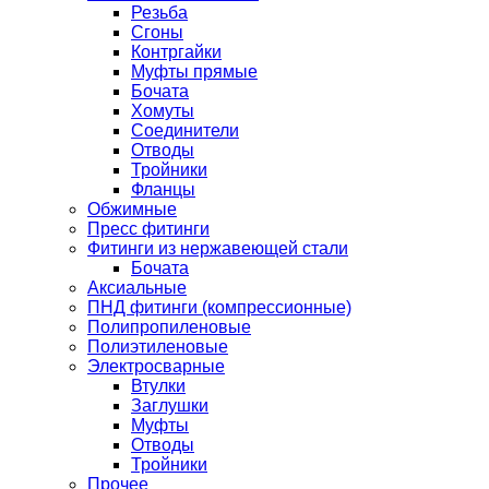
Резьба
Сгоны
Контргайки
Муфты прямые
Бочата
Хомуты
Соединители
Отводы
Тройники
Фланцы
Обжимные
Пресс фитинги
Фитинги из нержавеющей стали
Бочата
Аксиальные
ПНД фитинги (компрессионные)
Полипропиленовые
Полиэтиленовые
Электросварные
Втулки
Заглушки
Муфты
Отводы
Тройники
Прочее