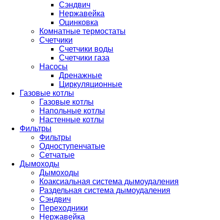
Сэндвич
Нержавейка
Оцинковка
Комнатные термостаты
Счетчики
Счетчики воды
Счетчики газа
Насосы
Дренажные
Циркуляционные
Газовые котлы
Газовые котлы
Напольные котлы
Настенные котлы
Фильтры
Фильтры
Одноступенчатые
Сетчатые
Дымоходы
Дымоходы
Коаксиальная система дымоудаления
Раздельная система дымоудаления
Сэндвич
Переходники
Нержавейка