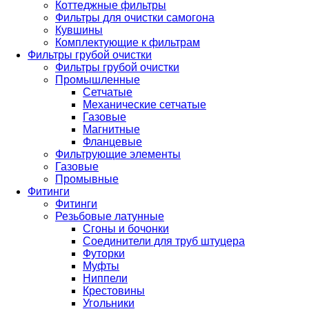
Коттеджные фильтры
Фильтры для очистки самогона
Кувшины
Комплектующие к фильтрам
Фильтры грубой очистки
Фильтры грубой очистки
Промышленные
Сетчатые
Механические сетчатые
Газовые
Магнитные
Фланцевые
Фильтрующие элементы
Газовые
Промывные
Фитинги
Фитинги
Резьбовые латунные
Сгоны и бочонки
Соединители для труб штуцера
Футорки
Муфты
Ниппели
Крестовины
Угольники