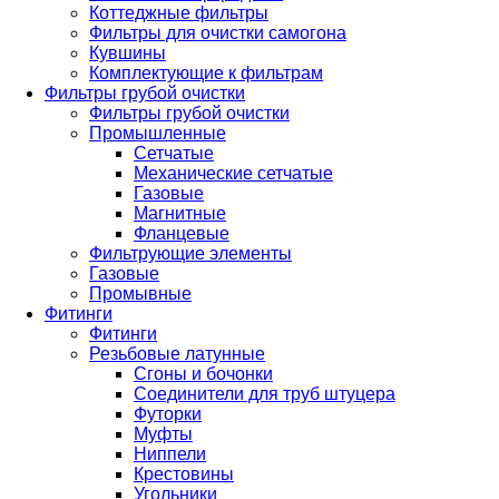
Коттеджные фильтры
Фильтры для очистки самогона
Кувшины
Комплектующие к фильтрам
Фильтры грубой очистки
Фильтры грубой очистки
Промышленные
Сетчатые
Механические сетчатые
Газовые
Магнитные
Фланцевые
Фильтрующие элементы
Газовые
Промывные
Фитинги
Фитинги
Резьбовые латунные
Сгоны и бочонки
Соединители для труб штуцера
Футорки
Муфты
Ниппели
Крестовины
Угольники