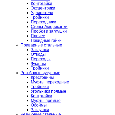
Контргайки
Эксцентрики
Удлинители
Тройники
Переходники
Сгоны-Американки
Пробки и заглушки
Прочее
Накидные гайки
Приварные стальные
Заглушки
Отводы
Переходы
Фланцы
Тройники
Резьбовые чугунные
Крестовины
Муфты переходные
Тройники
Угольники прямые
Контргайки
Муфты прямые
Обоймы
Заглушки
Резьбовые стальные