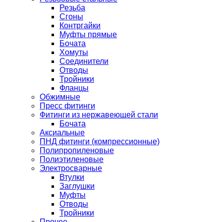
Резьба
Сгоны
Контргайки
Муфты прямые
Бочата
Хомуты
Соединители
Отводы
Тройники
Фланцы
Обжимные
Пресс фитинги
Фитинги из нержавеющей стали
Бочата
Аксиальные
ПНД фитинги (компрессионные)
Полипропиленовые
Полиэтиленовые
Электросварные
Втулки
Заглушки
Муфты
Отводы
Тройники
Прочее