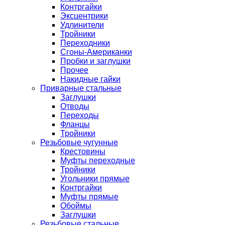
Контргайки
Эксцентрики
Удлинители
Тройники
Переходники
Сгоны-Американки
Пробки и заглушки
Прочее
Накидные гайки
Приварные стальные
Заглушки
Отводы
Переходы
Фланцы
Тройники
Резьбовые чугунные
Крестовины
Муфты переходные
Тройники
Угольники прямые
Контргайки
Муфты прямые
Обоймы
Заглушки
Резьбовые стальные