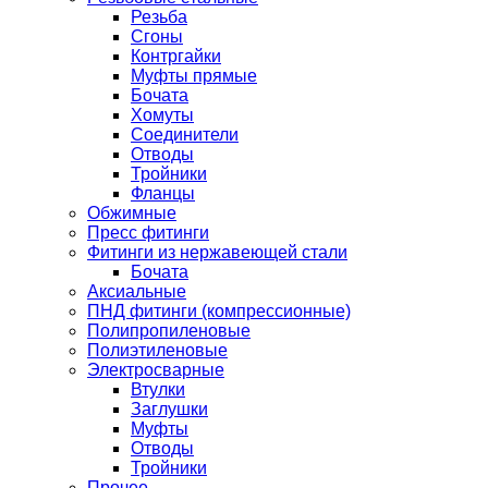
Резьба
Сгоны
Контргайки
Муфты прямые
Бочата
Хомуты
Соединители
Отводы
Тройники
Фланцы
Обжимные
Пресс фитинги
Фитинги из нержавеющей стали
Бочата
Аксиальные
ПНД фитинги (компрессионные)
Полипропиленовые
Полиэтиленовые
Электросварные
Втулки
Заглушки
Муфты
Отводы
Тройники
Прочее