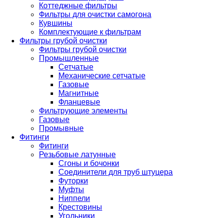
Коттеджные фильтры
Фильтры для очистки самогона
Кувшины
Комплектующие к фильтрам
Фильтры грубой очистки
Фильтры грубой очистки
Промышленные
Сетчатые
Механические сетчатые
Газовые
Магнитные
Фланцевые
Фильтрующие элементы
Газовые
Промывные
Фитинги
Фитинги
Резьбовые латунные
Сгоны и бочонки
Соединители для труб штуцера
Футорки
Муфты
Ниппели
Крестовины
Угольники