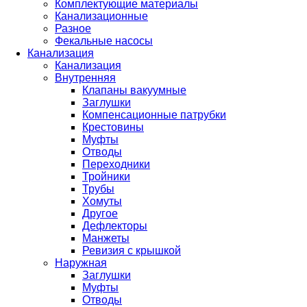
Комплектующие материалы
Канализационные
Разное
Фекальные насосы
Канализация
Канализация
Внутренняя
Клапаны вакуумные
Заглушки
Компенсационные патрубки
Крестовины
Муфты
Отводы
Переходники
Тройники
Трубы
Хомуты
Другое
Дефлекторы
Манжеты
Ревизия с крышкой
Наружная
Заглушки
Муфты
Отводы