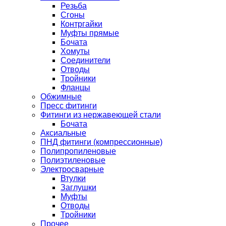
Резьба
Сгоны
Контргайки
Муфты прямые
Бочата
Хомуты
Соединители
Отводы
Тройники
Фланцы
Обжимные
Пресс фитинги
Фитинги из нержавеющей стали
Бочата
Аксиальные
ПНД фитинги (компрессионные)
Полипропиленовые
Полиэтиленовые
Электросварные
Втулки
Заглушки
Муфты
Отводы
Тройники
Прочее