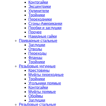
Контргайки
Эксцентрики
Удлинители
Тройники
Переходники
Сгоны-Американки
Пробки и заглушки
Прочее
Накидные гайки
Приварные стальные
Заглушки
Отводы
Переходы
Фланцы
Тройники
Резьбовые чугунные
Крестовины
Муфты переходные
Тройники
Угольники прямые
Контргайки
Муфты прямые
Обоймы
Заглушки
Резьбовые стальные