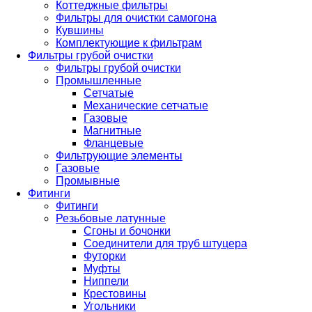
Коттеджные фильтры
Фильтры для очистки самогона
Кувшины
Комплектующие к фильтрам
Фильтры грубой очистки
Фильтры грубой очистки
Промышленные
Сетчатые
Механические сетчатые
Газовые
Магнитные
Фланцевые
Фильтрующие элементы
Газовые
Промывные
Фитинги
Фитинги
Резьбовые латунные
Сгоны и бочонки
Соединители для труб штуцера
Футорки
Муфты
Ниппели
Крестовины
Угольники