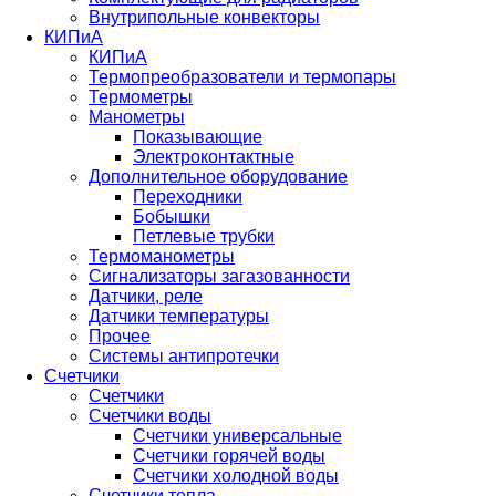
Внутрипольные конвекторы
КИПиА
КИПиА
Термопреобразователи и термопары
Термометры
Манометры
Показывающие
Электроконтактные
Дополнительное оборудование
Переходники
Бобышки
Петлевые трубки
Термоманометры
Сигнализаторы загазованности
Датчики, реле
Датчики температуры
Прочее
Системы антипротечки
Счетчики
Счетчики
Счетчики воды
Счетчики универсальные
Счетчики горячей воды
Счетчики холодной воды
Счетчики тепла