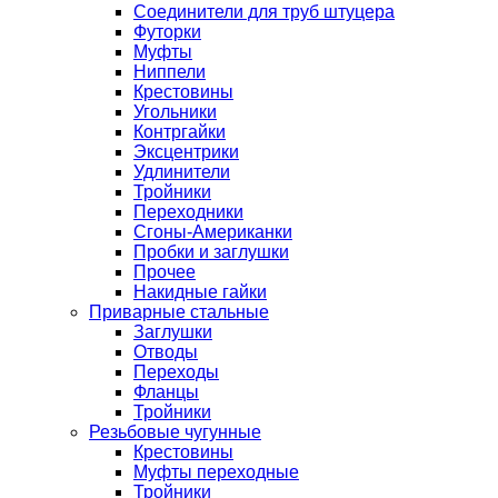
Соединители для труб штуцера
Футорки
Муфты
Ниппели
Крестовины
Угольники
Контргайки
Эксцентрики
Удлинители
Тройники
Переходники
Сгоны-Американки
Пробки и заглушки
Прочее
Накидные гайки
Приварные стальные
Заглушки
Отводы
Переходы
Фланцы
Тройники
Резьбовые чугунные
Крестовины
Муфты переходные
Тройники