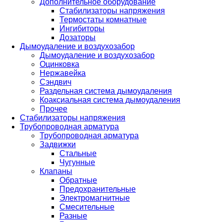
Дополнительное оборудование
Стабилизаторы напряжения
Термостаты комнатные
Ингибиторы
Дозаторы
Дымоудаление и воздухозабор
Дымоудаление и воздухозабор
Оцинковка
Нержавейка
Сэндвич
Раздельная система дымоудаления
Коаксиальная система дымоудаления
Прочее
Стабилизаторы напряжения
Трубопроводная арматура
Трубопроводная арматура
Задвижки
Стальные
Чугунные
Клапаны
Обратные
Предохранительные
Электромагнитные
Смесительные
Разные