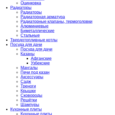
Оцинковка
Радиаторы
Радиаторы
Радиаторная арматура
Радиаторные клапаны, термоголовки
Алюминиевые
Биметаллические
Стальные
Твердотопливные котлы
Посуда для дачи
Посуда для дачи
Казаны
Афганские
Узбекские
Мангалы
Печи под казан
Аксессуары
Садж
Треноги
Крышки
Сковороды
Решётки
Шампуры
Кухонные плиты
Кухонные плиты