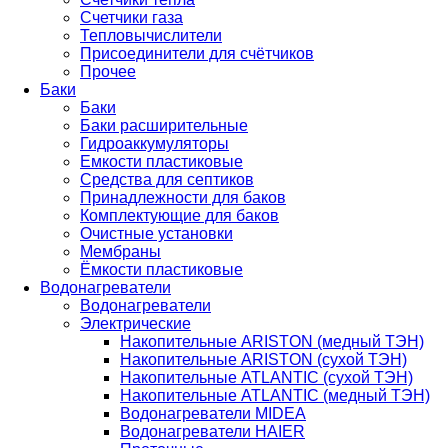
Счетчики газа
Тепловычислители
Присоединители для счётчиков
Прочее
Баки
Баки
Баки расширительные
Гидроаккумуляторы
Емкости пластиковые
Средства для септиков
Принадлежности для баков
Комплектующие для баков
Очистные установки
Мембраны
Ёмкости пластиковые
Водонагреватели
Водонагреватели
Электрические
Накопительные ARISTON (медный ТЭН)
Накопительные ARISTON (сухой ТЭН)
Накопительные ATLANTIC (сухой ТЭН)
Накопительные ATLANTIC (медный ТЭН)
Водонагреватели MIDEA
Водонагреватели HAIER