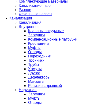
Комплектующие материалы
Канализационные
Разное
Фекальные насосы
Канализация
Канализация
Внутренняя
Клапаны вакуумные
Заглушки
Компенсационные патрубки
Крестовины
Муфты
Отводы
Переходники
Тройники
Трубы
Хомуты
Другое
Дефлекторы
Манжеты
Ревизия с крышкой
Наружная
Заглушки
Муфты
Отводы