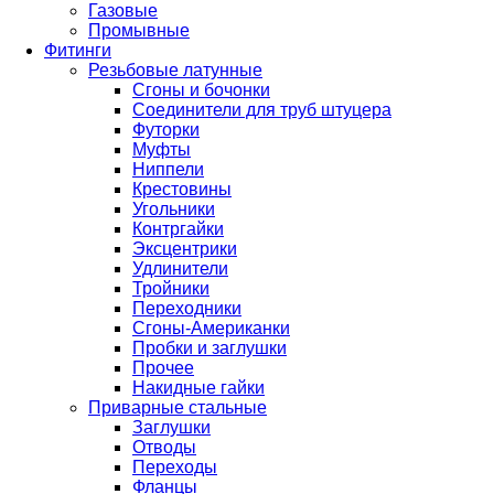
Газовые
Промывные
Фитинги
Резьбовые латунные
Сгоны и бочонки
Соединители для труб штуцера
Футорки
Муфты
Ниппели
Крестовины
Угольники
Контргайки
Эксцентрики
Удлинители
Тройники
Переходники
Сгоны-Американки
Пробки и заглушки
Прочее
Накидные гайки
Приварные стальные
Заглушки
Отводы
Переходы
Фланцы