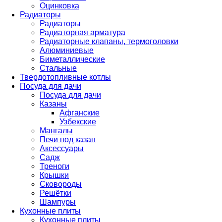
Оцинковка
Радиаторы
Радиаторы
Радиаторная арматура
Радиаторные клапаны, термоголовки
Алюминиевые
Биметаллические
Стальные
Твердотопливные котлы
Посуда для дачи
Посуда для дачи
Казаны
Афганские
Узбекские
Мангалы
Печи под казан
Аксессуары
Садж
Треноги
Крышки
Сковороды
Решётки
Шампуры
Кухонные плиты
Кухонные плиты