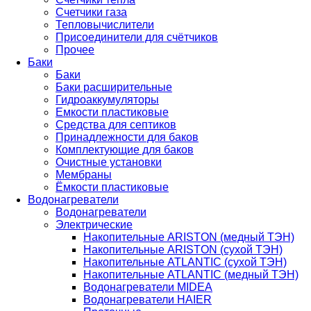
Счетчики газа
Тепловычислители
Присоединители для счётчиков
Прочее
Баки
Баки
Баки расширительные
Гидроаккумуляторы
Емкости пластиковые
Средства для септиков
Принадлежности для баков
Комплектующие для баков
Очистные установки
Мембраны
Ёмкости пластиковые
Водонагреватели
Водонагреватели
Электрические
Накопительные ARISTON (медный ТЭН)
Накопительные ARISTON (сухой ТЭН)
Накопительные ATLANTIC (сухой ТЭН)
Накопительные ATLANTIC (медный ТЭН)
Водонагреватели MIDEA
Водонагреватели HAIER