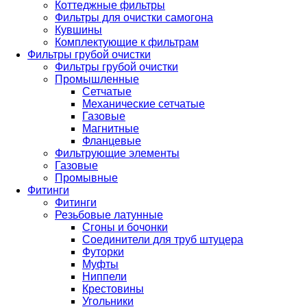
Коттеджные фильтры
Фильтры для очистки самогона
Кувшины
Комплектующие к фильтрам
Фильтры грубой очистки
Фильтры грубой очистки
Промышленные
Сетчатые
Механические сетчатые
Газовые
Магнитные
Фланцевые
Фильтрующие элементы
Газовые
Промывные
Фитинги
Фитинги
Резьбовые латунные
Сгоны и бочонки
Соединители для труб штуцера
Футорки
Муфты
Ниппели
Крестовины
Угольники