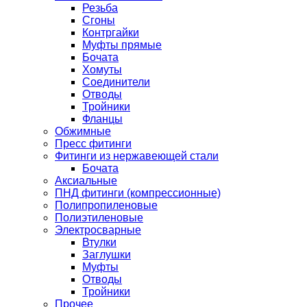
Резьба
Сгоны
Контргайки
Муфты прямые
Бочата
Хомуты
Соединители
Отводы
Тройники
Фланцы
Обжимные
Пресс фитинги
Фитинги из нержавеющей стали
Бочата
Аксиальные
ПНД фитинги (компрессионные)
Полипропиленовые
Полиэтиленовые
Электросварные
Втулки
Заглушки
Муфты
Отводы
Тройники
Прочее