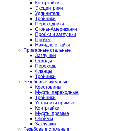
Контргайки
Эксцентрики
Удлинители
Тройники
Переходники
Сгоны-Американки
Пробки и заглушки
Прочее
Накидные гайки
Приварные стальные
Заглушки
Отводы
Переходы
Фланцы
Тройники
Резьбовые чугунные
Крестовины
Муфты переходные
Тройники
Угольники прямые
Контргайки
Муфты прямые
Обоймы
Заглушки
Резьбовые стальные