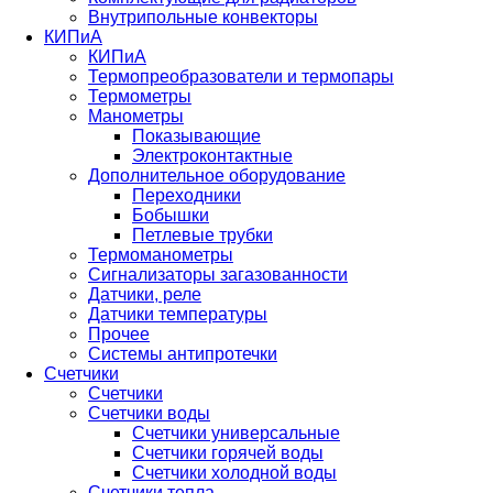
Внутрипольные конвекторы
КИПиА
КИПиА
Термопреобразователи и термопары
Термометры
Манометры
Показывающие
Электроконтактные
Дополнительное оборудование
Переходники
Бобышки
Петлевые трубки
Термоманометры
Сигнализаторы загазованности
Датчики, реле
Датчики температуры
Прочее
Системы антипротечки
Счетчики
Счетчики
Счетчики воды
Счетчики универсальные
Счетчики горячей воды
Счетчики холодной воды
Счетчики тепла