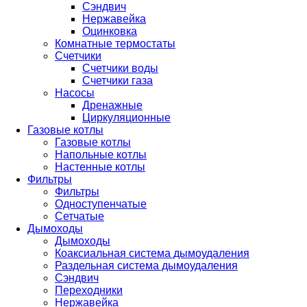
Сэндвич
Нержавейка
Оцинковка
Комнатные термостаты
Счетчики
Счетчики воды
Счетчики газа
Насосы
Дренажные
Циркуляционные
Газовые котлы
Газовые котлы
Напольные котлы
Настенные котлы
Фильтры
Фильтры
Одноступенчатые
Сетчатые
Дымоходы
Дымоходы
Коаксиальная система дымоудаления
Раздельная система дымоудаления
Сэндвич
Переходники
Нержавейка