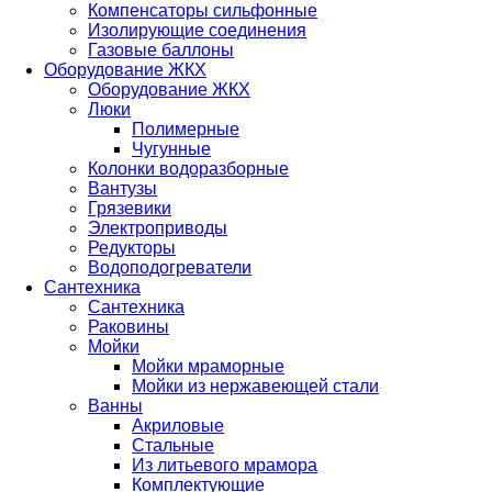
Компенсаторы сильфонные
Изолирующие соединения
Газовые баллоны
Оборудование ЖКХ
Оборудование ЖКХ
Люки
Полимерные
Чугунные
Колонки водоразборные
Вантузы
Грязевики
Электроприводы
Редукторы
Водоподогреватели
Сантехника
Сантехника
Раковины
Мойки
Мойки мраморные
Мойки из нержавеющей стали
Ванны
Акриловые
Стальные
Из литьевого мрамора
Комплектующие