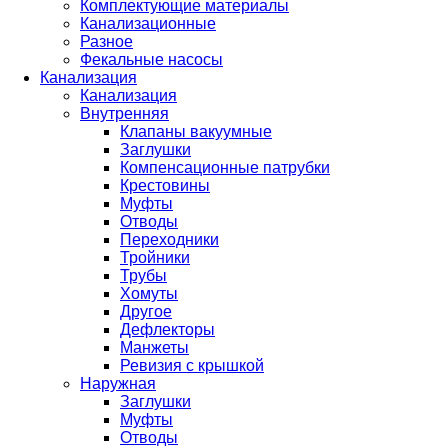
Комплектующие материалы
Канализационные
Разное
Фекальные насосы
Канализация
Канализация
Внутренняя
Клапаны вакуумные
Заглушки
Компенсационные патрубки
Крестовины
Муфты
Отводы
Переходники
Тройники
Трубы
Хомуты
Другое
Дефлекторы
Манжеты
Ревизия с крышкой
Наружная
Заглушки
Муфты
Отводы