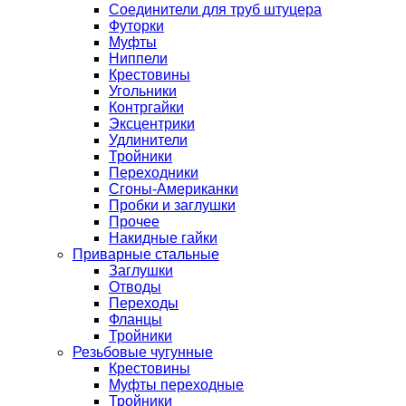
Соединители для труб штуцера
Футорки
Муфты
Ниппели
Крестовины
Угольники
Контргайки
Эксцентрики
Удлинители
Тройники
Переходники
Сгоны-Американки
Пробки и заглушки
Прочее
Накидные гайки
Приварные стальные
Заглушки
Отводы
Переходы
Фланцы
Тройники
Резьбовые чугунные
Крестовины
Муфты переходные
Тройники