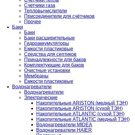
Счетчики газа
Тепловычислители
Присоединители для счётчиков
Прочее
Баки
Баки
Баки расширительные
Гидроаккумуляторы
Емкости пластиковые
Средства для септиков
Принадлежности для баков
Комплектующие для баков
Очистные установки
Мембраны
Ёмкости пластиковые
Водонагреватели
Водонагреватели
Электрические
Накопительные ARISTON (медный ТЭН)
Накопительные ARISTON (сухой ТЭН)
Накопительные ATLANTIC (сухой ТЭН)
Накопительные ATLANTIC (медный ТЭН)
Водонагреватели MIDEA
Водонагреватели HAIER