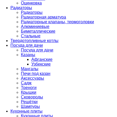
Оцинковка
Радиаторы
Радиаторы
Радиаторная арматура
Радиаторные клапаны, термоголовки
Алюминиевые
Биметаллические
Стальные
Твердотопливные котлы
Посуда для дачи
Посуда для дачи
Казаны
Афганские
Узбекские
Мангалы
Печи под казан
Аксессуары
Садж
Треноги
Крышки
Сковороды
Решётки
Шампуры
Кухонные плиты
Кухонные плиты