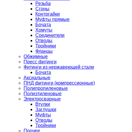
Резьба
Сгоны
Контргайки
Муфты прямые
Бочата
Хомуты
Соединители
Отводы
Тройники
Фланцы
Обжимные
Пресс фитинги
Фитинги из нержавеющей стали
Бочата
Аксиальные
ПНД фитинги (компрессионные)
Полипропиленовые
Полиэтиленовые
Электросварные
Втулки
Заглушки
Муфты
Отводы
Тройники
Прочее