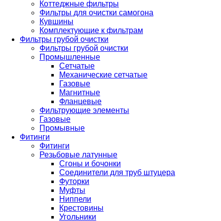
Коттеджные фильтры
Фильтры для очистки самогона
Кувшины
Комплектующие к фильтрам
Фильтры грубой очистки
Фильтры грубой очистки
Промышленные
Сетчатые
Механические сетчатые
Газовые
Магнитные
Фланцевые
Фильтрующие элементы
Газовые
Промывные
Фитинги
Фитинги
Резьбовые латунные
Сгоны и бочонки
Соединители для труб штуцера
Футорки
Муфты
Ниппели
Крестовины
Угольники