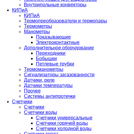
Внутрипольные конвекторы
КИПиА
КИПиА
Термопреобразователи и термопары
Термометры
Манометры
Показывающие
Электроконтактные
Дополнительное оборудование
Переходники
Бобышки
Петлевые трубки
Термоманометры
Сигнализаторы загазованности
Датчики, реле
Датчики температуры
Прочее
Системы антипротечки
Счетчики
Счетчики
Счетчики воды
Счетчики универсальные
Счетчики горячей воды
Счетчики холодной воды
Счетчики тепла