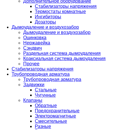
Дополнительное оборудование
Стабилизаторы напряжения
Термостаты комнатные
Ингибиторы
Дозаторы
Дымоудаление и воздухозабор
Дымоудаление и воздухозабор
Оцинковка
Нержавейка
Сэндвич
Раздельная система дымоудаления
Коаксиальная система дымоудаления
Прочее
Стабилизаторы напряжения
Трубопроводная арматура
Трубопроводная арматура
Задвижки
Стальные
Чугунные
Клапаны
Обратные
Предохранительные
Электромагнитные
Смесительные
Разные