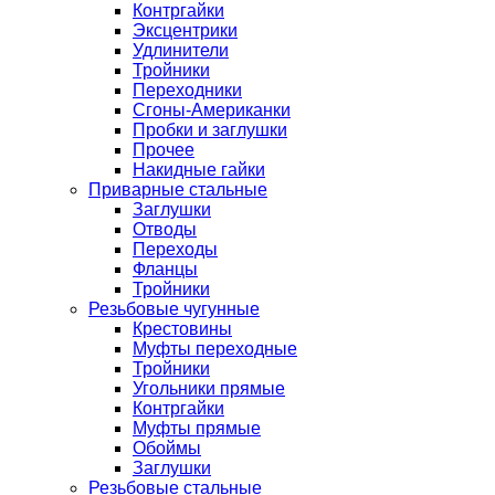
Контргайки
Эксцентрики
Удлинители
Тройники
Переходники
Сгоны-Американки
Пробки и заглушки
Прочее
Накидные гайки
Приварные стальные
Заглушки
Отводы
Переходы
Фланцы
Тройники
Резьбовые чугунные
Крестовины
Муфты переходные
Тройники
Угольники прямые
Контргайки
Муфты прямые
Обоймы
Заглушки
Резьбовые стальные