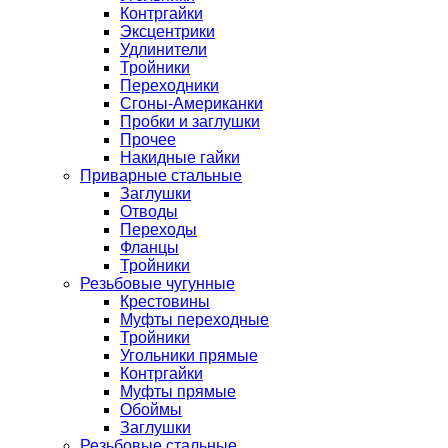
Контргайки
Эксцентрики
Удлинители
Тройники
Переходники
Сгоны-Американки
Пробки и заглушки
Прочее
Накидные гайки
Приварные стальные
Заглушки
Отводы
Переходы
Фланцы
Тройники
Резьбовые чугунные
Крестовины
Муфты переходные
Тройники
Угольники прямые
Контргайки
Муфты прямые
Обоймы
Заглушки
Резьбовые стальные