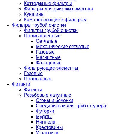
Коттеджные фильтры
Фильтры для очистки самогона
Кувшины
Комплектующие к фильтрам
Фильтры грубой очистки
Фильтры грубой очистки
Промышленные
Сетчатые
Механические сетчатые
Газовые
Магнитные
Фланцевые
Фильтрующие элементы
Газовые
Промывные
Фитинги
Фитинги
Резьбовые латунные
Сгоны и бочонки
Соединители для труб штуцера
Футорки
Муфты
Ниппели
Крестовины
Угольники