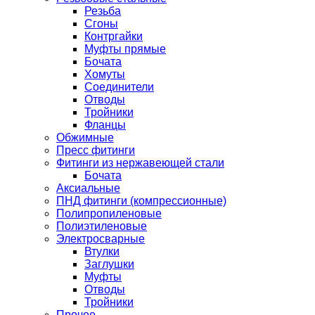
Резьба
Сгоны
Контргайки
Муфты прямые
Бочата
Хомуты
Соединители
Отводы
Тройники
Фланцы
Обжимные
Пресс фитинги
Фитинги из нержавеющей стали
Бочата
Аксиальные
ПНД фитинги (компрессионные)
Полипропиленовые
Полиэтиленовые
Электросварные
Втулки
Заглушки
Муфты
Отводы
Тройники
Прочее