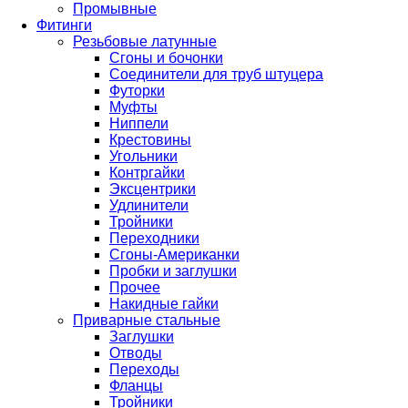
Промывные
Фитинги
Резьбовые латунные
Сгоны и бочонки
Соединители для труб штуцера
Футорки
Муфты
Ниппели
Крестовины
Угольники
Контргайки
Эксцентрики
Удлинители
Тройники
Переходники
Сгоны-Американки
Пробки и заглушки
Прочее
Накидные гайки
Приварные стальные
Заглушки
Отводы
Переходы
Фланцы
Тройники