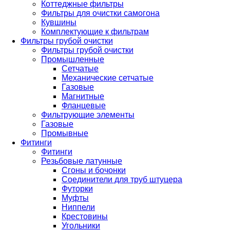
Коттеджные фильтры
Фильтры для очистки самогона
Кувшины
Комплектующие к фильтрам
Фильтры грубой очистки
Фильтры грубой очистки
Промышленные
Сетчатые
Механические сетчатые
Газовые
Магнитные
Фланцевые
Фильтрующие элементы
Газовые
Промывные
Фитинги
Фитинги
Резьбовые латунные
Сгоны и бочонки
Соединители для труб штуцера
Футорки
Муфты
Ниппели
Крестовины
Угольники