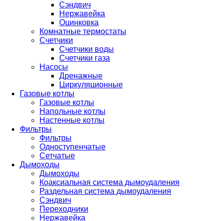
Сэндвич
Нержавейка
Оцинковка
Комнатные термостаты
Счетчики
Счетчики воды
Счетчики газа
Насосы
Дренажные
Циркуляционные
Газовые котлы
Газовые котлы
Напольные котлы
Настенные котлы
Фильтры
Фильтры
Одноступенчатые
Сетчатые
Дымоходы
Дымоходы
Коаксиальная система дымоудаления
Раздельная система дымоудаления
Сэндвич
Переходники
Нержавейка