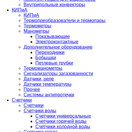
Внутрипольные конвекторы
КИПиА
КИПиА
Термопреобразователи и термопары
Термометры
Манометры
Показывающие
Электроконтактные
Дополнительное оборудование
Переходники
Бобышки
Петлевые трубки
Термоманометры
Сигнализаторы загазованности
Датчики, реле
Датчики температуры
Прочее
Системы антипротечки
Счетчики
Счетчики
Счетчики воды
Счетчики универсальные
Счетчики горячей воды
Счетчики холодной воды
Счетчики тепла