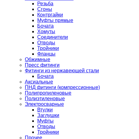
Резьба
Сгоны
Контргайки
Муфты прямые
Бочата
Хомуты
Соединители
Отводы
Тройники
Фланцы
Обжимные
Пресс фитинги
Фитинги из нержавеющей стали
Бочата
Аксиальные
ПНД фитинги (компрессионные)
Полипропиленовые
Полиэтиленовые
Электросварные
Втулки
Заглушки
Муфты
Отводы
Тройники
Прочее