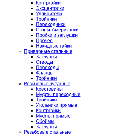
Контргайки
Эксцентрики
Удлинители
Тройники
Переходники
Сгоны-Американки
Пробки и заглушки
Прочее
Накидные гайки
Приварные стальные
Заглушки
Отводы
Переходы
Фланцы
Тройники
Резьбовые чугунные
Крестовины
Муфты переходные
Тройники
Угольники прямые
Контргайки
Муфты прямые
Обоймы
Заглушки
Резьбовые стальные