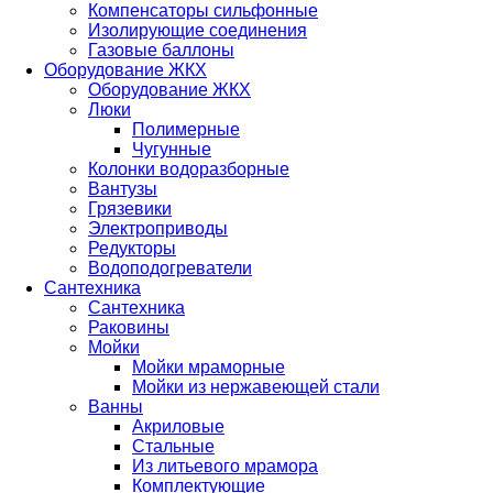
Компенсаторы сильфонные
Изолирующие соединения
Газовые баллоны
Оборудование ЖКХ
Оборудование ЖКХ
Люки
Полимерные
Чугунные
Колонки водоразборные
Вантузы
Грязевики
Электроприводы
Редукторы
Водоподогреватели
Сантехника
Сантехника
Раковины
Мойки
Мойки мраморные
Мойки из нержавеющей стали
Ванны
Акриловые
Стальные
Из литьевого мрамора
Комплектующие