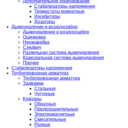
Дополнительное оборудование
Стабилизаторы напряжения
Термостаты комнатные
Ингибиторы
Дозаторы
Дымоудаление и воздухозабор
Дымоудаление и воздухозабор
Оцинковка
Нержавейка
Сэндвич
Раздельная система дымоудаления
Коаксиальная система дымоудаления
Прочее
Стабилизаторы напряжения
Трубопроводная арматура
Трубопроводная арматура
Задвижки
Стальные
Чугунные
Клапаны
Обратные
Предохранительные
Электромагнитные
Смесительные
Разные