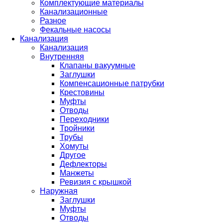
Комплектующие материалы
Канализационные
Разное
Фекальные насосы
Канализация
Канализация
Внутренняя
Клапаны вакуумные
Заглушки
Компенсационные патрубки
Крестовины
Муфты
Отводы
Переходники
Тройники
Трубы
Хомуты
Другое
Дефлекторы
Манжеты
Ревизия с крышкой
Наружная
Заглушки
Муфты
Отводы