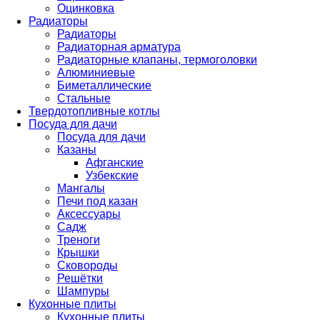
Оцинковка
Радиаторы
Радиаторы
Радиаторная арматура
Радиаторные клапаны, термоголовки
Алюминиевые
Биметаллические
Стальные
Твердотопливные котлы
Посуда для дачи
Посуда для дачи
Казаны
Афганские
Узбекские
Мангалы
Печи под казан
Аксессуары
Садж
Треноги
Крышки
Сковороды
Решётки
Шампуры
Кухонные плиты
Кухонные плиты