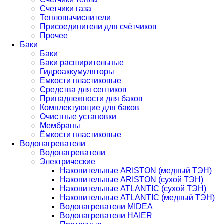
Счетчики газа
Тепловычислители
Присоединители для счётчиков
Прочее
Баки
Баки
Баки расширительные
Гидроаккумуляторы
Емкости пластиковые
Средства для септиков
Принадлежности для баков
Комплектующие для баков
Очистные установки
Мембраны
Ёмкости пластиковые
Водонагреватели
Водонагреватели
Электрические
Накопительные ARISTON (медный ТЭН)
Накопительные ARISTON (сухой ТЭН)
Накопительные ATLANTIC (сухой ТЭН)
Накопительные ATLANTIC (медный ТЭН)
Водонагреватели MIDEA
Водонагреватели HAIER