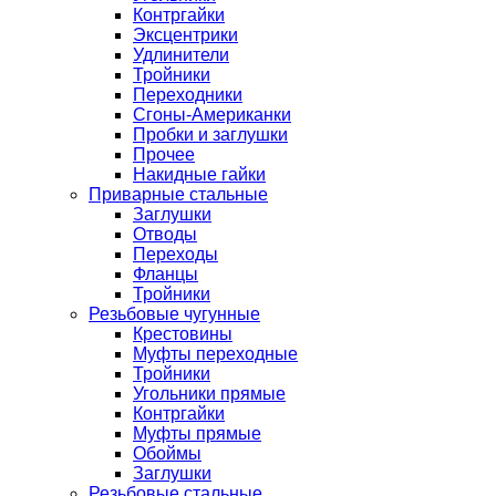
Контргайки
Эксцентрики
Удлинители
Тройники
Переходники
Сгоны-Американки
Пробки и заглушки
Прочее
Накидные гайки
Приварные стальные
Заглушки
Отводы
Переходы
Фланцы
Тройники
Резьбовые чугунные
Крестовины
Муфты переходные
Тройники
Угольники прямые
Контргайки
Муфты прямые
Обоймы
Заглушки
Резьбовые стальные