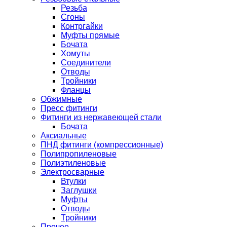
Резьба
Сгоны
Контргайки
Муфты прямые
Бочата
Хомуты
Соединители
Отводы
Тройники
Фланцы
Обжимные
Пресс фитинги
Фитинги из нержавеющей стали
Бочата
Аксиальные
ПНД фитинги (компрессионные)
Полипропиленовые
Полиэтиленовые
Электросварные
Втулки
Заглушки
Муфты
Отводы
Тройники
Прочее