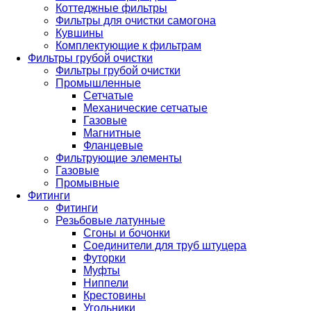
Коттеджные фильтры
Фильтры для очистки самогона
Кувшины
Комплектующие к фильтрам
Фильтры грубой очистки
Фильтры грубой очистки
Промышленные
Сетчатые
Механические сетчатые
Газовые
Магнитные
Фланцевые
Фильтрующие элементы
Газовые
Промывные
Фитинги
Фитинги
Резьбовые латунные
Сгоны и бочонки
Соединители для труб штуцера
Футорки
Муфты
Ниппели
Крестовины
Угольники