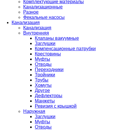
Комплектующие материалы
Канализационные
Разное
Фекальные насосы
Канализация
Канализация
Внутренняя
Клапаны вакуумные
Заглушки
Компенсационные патрубки
Крестовины
Муфты
Отводы
Переходники
Тройники
Трубы
Хомуты
Другое
Дефлекторы
Манжеты
Ревизия с крышкой
Наружная
Заглушки
Муфты
Отводы