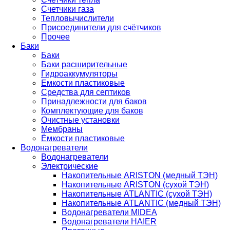
Счетчики газа
Тепловычислители
Присоединители для счётчиков
Прочее
Баки
Баки
Баки расширительные
Гидроаккумуляторы
Емкости пластиковые
Средства для септиков
Принадлежности для баков
Комплектующие для баков
Очистные установки
Мембраны
Ёмкости пластиковые
Водонагреватели
Водонагреватели
Электрические
Накопительные ARISTON (медный ТЭН)
Накопительные ARISTON (сухой ТЭН)
Накопительные ATLANTIC (сухой ТЭН)
Накопительные ATLANTIC (медный ТЭН)
Водонагреватели MIDEA
Водонагреватели HAIER