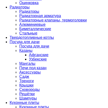
Оцинковка
Радиаторы
Радиаторы
Радиаторная арматура
Радиаторные клапаны, термоголовки
Алюминиевые
Биметаллические
Стальные
Твердотопливные котлы
Посуда для дачи
Посуда для дачи
Казаны
Афганские
Узбекские
Мангалы
Печи под казан
Аксессуары
Садж
Треноги
Крышки
Сковороды
Решётки
Шампуры
Кухонные плиты
Кухонные плиты