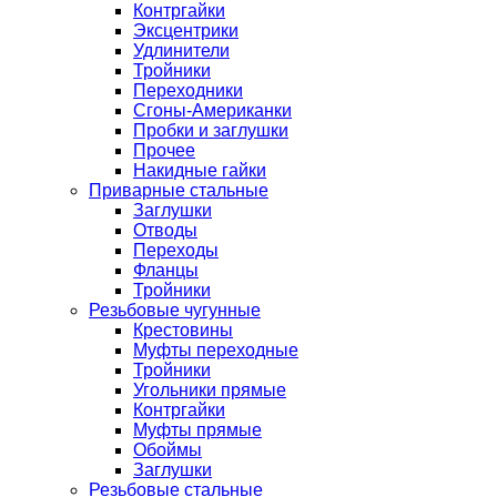
Контргайки
Эксцентрики
Удлинители
Тройники
Переходники
Сгоны-Американки
Пробки и заглушки
Прочее
Накидные гайки
Приварные стальные
Заглушки
Отводы
Переходы
Фланцы
Тройники
Резьбовые чугунные
Крестовины
Муфты переходные
Тройники
Угольники прямые
Контргайки
Муфты прямые
Обоймы
Заглушки
Резьбовые стальные