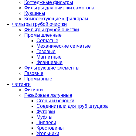
Коттеджные фильтры
Фильтры для очистки самогона
Кувшины
Комплектующие к фильтрам
Фильтры грубой очистки
Фильтры грубой очистки
Промышленные
Сетчатые
Механические сетчатые
Газовые
Магнитные
Фланцевые
Фильтрующие элементы
Газовые
Промывные
Фитинги
Фитинги
Резьбовые латунные
Сгоны и бочонки
Соединители для труб штуцера
Футорки
Муфты
Ниппели
Крестовины
Угольники