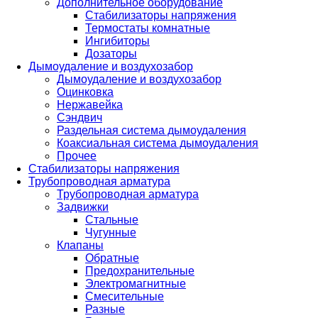
Дополнительное оборудование
Стабилизаторы напряжения
Термостаты комнатные
Ингибиторы
Дозаторы
Дымоудаление и воздухозабор
Дымоудаление и воздухозабор
Оцинковка
Нержавейка
Сэндвич
Раздельная система дымоудаления
Коаксиальная система дымоудаления
Прочее
Стабилизаторы напряжения
Трубопроводная арматура
Трубопроводная арматура
Задвижки
Стальные
Чугунные
Клапаны
Обратные
Предохранительные
Электромагнитные
Смесительные
Разные