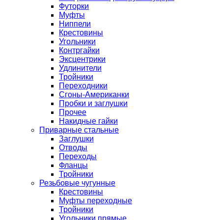
Футорки
Муфты
Ниппели
Крестовины
Угольники
Контргайки
Эксцентрики
Удлинители
Тройники
Переходники
Сгоны-Американки
Пробки и заглушки
Прочее
Накидные гайки
Приварные стальные
Заглушки
Отводы
Переходы
Фланцы
Тройники
Резьбовые чугунные
Крестовины
Муфты переходные
Тройники
Угольники прямые