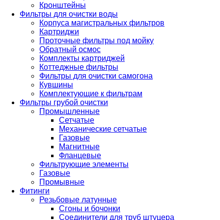
Кронштейны
Фильтры для очистки воды
Корпуса магистральных фильтров
Картриджи
Проточные фильтры под мойку
Обратный осмос
Комплекты картриджей
Коттеджные фильтры
Фильтры для очистки самогона
Кувшины
Комплектующие к фильтрам
Фильтры грубой очистки
Промышленные
Сетчатые
Механические сетчатые
Газовые
Магнитные
Фланцевые
Фильтрующие элементы
Газовые
Промывные
Фитинги
Резьбовые латунные
Сгоны и бочонки
Соединители для труб штуцера