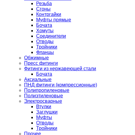
Резьба
Сгоны
Контргайки
Муфты прямые
Бочата
Хомуты
Соединители
Отводы
Тройники
Фланцы
Обжимные
Пресс фитинги
Фитинги из нержавеющей стали
Бочата
Аксиальные
ПНД фитинги (компрессионные)
Полипропиленовые
Полиэтиленовые
Электросварные
Втулки
Заглушки
Муфты
Отводы
Тройники
Прочее