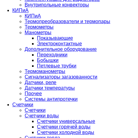
Внутрипольные конвекторы
КИПиА
КИПиА
Термопреобразователи и термопары
Термометры
Манометры
Показывающие
Электроконтактные
Дополнительное оборудование
Переходники
Бобышки
Петлевые трубки
Термоманометры
Сигнализаторы загазованности
Датчики, реле
Датчики температуры
Прочее
Системы антипротечки
Счетчики
Счетчики
Счетчики воды
Счетчики универсальные
Счетчики горячей воды
Счетчики холодной воды
Счетчики тепла