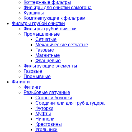
Коттеджные фильтры
Фильтры для очистки самогона
Кувшины
Комплектующие к фильтрам
Фильтры грубой очистки
Фильтры грубой очистки
Промышленные
Сетчатые
Механические сетчатые
Газовые
Магнитные
Фланцевые
Фильтрующие элементы
Газовые
Промывные
Фитинги
Фитинги
Резьбовые латунные
Сгоны и бочонки
Соединители для труб штуцера
Футорки
Муфты
Ниппели
Крестовины
Угольники