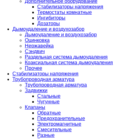
Дополнительное оборудование
Стабилизаторы напряжения
Термостаты комнатные
Ингибиторы
Дозаторы
Дымоудаление и воздухозабор
Дымоудаление и воздухозабор
Оцинковка
Нержавейка
Сэндвич
Раздельная система дымоудаления
Коаксиальная система дымоудаления
Прочее
Стабилизаторы напряжения
Трубопроводная арматура
Трубопроводная арматура
Задвижки
Стальные
Чугунные
Клапаны
Обратные
Предохранительные
Электромагнитные
Смесительные
Разные