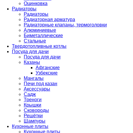
Оцинковка
Радиаторы
Радиаторы
Радиаторная арматура
Радиаторные клапаны, термоголовки
Алюминиевые
Биметаллические
Стальные
Твердотопливные котлы
Посуда для дачи
Посуда для дачи
Казаны
Афганские
Узбекские
Мангалы
Печи под казан
Аксессуары
Садж
Треноги
Крышки
Сковороды
Решётки
Шампуры
Кухонные плиты
Кухонные плиты