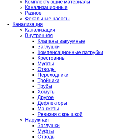
Комплектующие материалы
Канализационные
Разное
Фекальные насосы
Канализация
Канализация
Внутренняя
Клапаны вакуумные
Заглушки
Компенсационные патрубки
Крестовины
Муфты
Отводы
Переходники
Тройники
Трубы
Хомуты
Другое
Дефлекторы
Манжеты
Ревизия с крышкой
Наружная
Заглушки
Муфты
Отводы