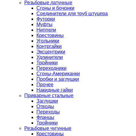
Резьбовые латунные
Сгоны и бочонки
Соединители для труб штуцера
Футорки
Муфты
Ниппели
Крестовины
Угольники
Контргайки
Эксцентрики
Удлинители
Тройники
Переходники
Сгоны-Американки
Пробки и заглушки
Прочее
Накидные гайки
Приварные стальные
Заглушки
Отводы
Переходы
Фланцы
Тройники
Резьбовые чугунные
Крестовины