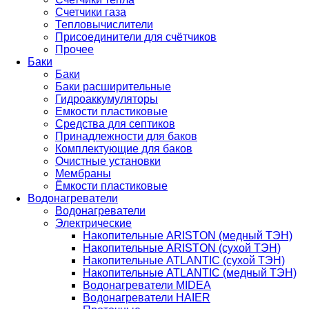
Счетчики газа
Тепловычислители
Присоединители для счётчиков
Прочее
Баки
Баки
Баки расширительные
Гидроаккумуляторы
Емкости пластиковые
Средства для септиков
Принадлежности для баков
Комплектующие для баков
Очистные установки
Мембраны
Ёмкости пластиковые
Водонагреватели
Водонагреватели
Электрические
Накопительные ARISTON (медный ТЭН)
Накопительные ARISTON (сухой ТЭН)
Накопительные ATLANTIC (сухой ТЭН)
Накопительные ATLANTIC (медный ТЭН)
Водонагреватели MIDEA
Водонагреватели HAIER