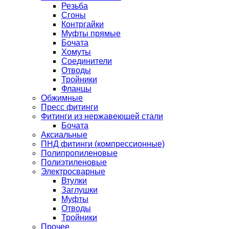
Резьба
Сгоны
Контргайки
Муфты прямые
Бочата
Хомуты
Соединители
Отводы
Тройники
Фланцы
Обжимные
Пресс фитинги
Фитинги из нержавеющей стали
Бочата
Аксиальные
ПНД фитинги (компрессионные)
Полипропиленовые
Полиэтиленовые
Электросварные
Втулки
Заглушки
Муфты
Отводы
Тройники
Прочее