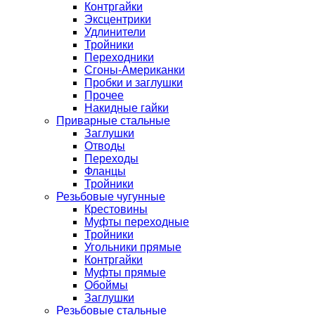
Контргайки
Эксцентрики
Удлинители
Тройники
Переходники
Сгоны-Американки
Пробки и заглушки
Прочее
Накидные гайки
Приварные стальные
Заглушки
Отводы
Переходы
Фланцы
Тройники
Резьбовые чугунные
Крестовины
Муфты переходные
Тройники
Угольники прямые
Контргайки
Муфты прямые
Обоймы
Заглушки
Резьбовые стальные