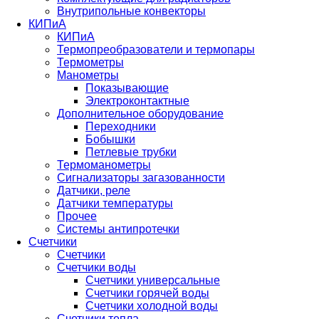
Внутрипольные конвекторы
КИПиА
КИПиА
Термопреобразователи и термопары
Термометры
Манометры
Показывающие
Электроконтактные
Дополнительное оборудование
Переходники
Бобышки
Петлевые трубки
Термоманометры
Сигнализаторы загазованности
Датчики, реле
Датчики температуры
Прочее
Системы антипротечки
Счетчики
Счетчики
Счетчики воды
Счетчики универсальные
Счетчики горячей воды
Счетчики холодной воды
Счетчики тепла