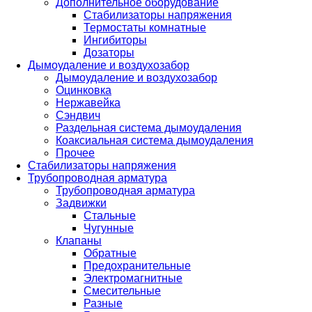
Дополнительное оборудование
Стабилизаторы напряжения
Термостаты комнатные
Ингибиторы
Дозаторы
Дымоудаление и воздухозабор
Дымоудаление и воздухозабор
Оцинковка
Нержавейка
Сэндвич
Раздельная система дымоудаления
Коаксиальная система дымоудаления
Прочее
Стабилизаторы напряжения
Трубопроводная арматура
Трубопроводная арматура
Задвижки
Стальные
Чугунные
Клапаны
Обратные
Предохранительные
Электромагнитные
Смесительные
Разные