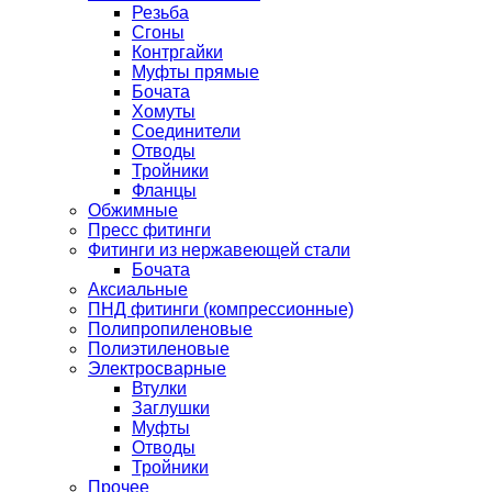
Резьба
Сгоны
Контргайки
Муфты прямые
Бочата
Хомуты
Соединители
Отводы
Тройники
Фланцы
Обжимные
Пресс фитинги
Фитинги из нержавеющей стали
Бочата
Аксиальные
ПНД фитинги (компрессионные)
Полипропиленовые
Полиэтиленовые
Электросварные
Втулки
Заглушки
Муфты
Отводы
Тройники
Прочее