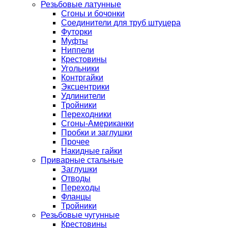
Резьбовые латунные
Сгоны и бочонки
Соединители для труб штуцера
Футорки
Муфты
Ниппели
Крестовины
Угольники
Контргайки
Эксцентрики
Удлинители
Тройники
Переходники
Сгоны-Американки
Пробки и заглушки
Прочее
Накидные гайки
Приварные стальные
Заглушки
Отводы
Переходы
Фланцы
Тройники
Резьбовые чугунные
Крестовины