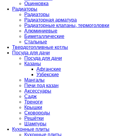
Оцинковка
Радиаторы
Радиаторы
Радиаторная арматура
Радиаторные клапаны, термоголовки
Алюминиевые
Биметаллические
Стальные
Твердотопливные котлы
Посуда для дачи
Посуда для дачи
Казаны
Афганские
Узбекские
Мангалы
Печи под казан
Аксессуары
Садж
Треноги
Крышки
Сковороды
Решётки
Шампуры
Кухонные плиты
Кухонные плиты