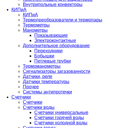
Внутрипольные конвекторы
КИПиА
КИПиА
Термопреобразователи и термопары
Термометры
Манометры
Показывающие
Электроконтактные
Дополнительное оборудование
Переходники
Бобышки
Петлевые трубки
Термоманометры
Сигнализаторы загазованности
Датчики, реле
Датчики температуры
Прочее
Системы антипротечки
Счетчики
Счетчики
Счетчики воды
Счетчики универсальные
Счетчики горячей воды
Счетчики холодной воды
Счетчики тепла