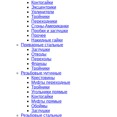
Контргайки
Эксцентрики
Удлинители
Тройники
Переходники
Сгоны-Американки
Пробки и заглушки
Прочее
Накидные гайки
Приварные стальные
Заглушки
Отводы
Переходы
Фланцы
Тройники
Резьбовые чугунные
Крестовины
Муфты переходные
Тройники
Угольники прямые
Контргайки
Муфты прямые
Обоймы
Заглушки
Резьбовые стальные