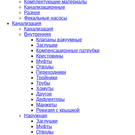
Комплектующие материалы
Канализационные
Разное
Фекальные насосы
Канализация
Канализация
Внутренняя
Клапаны вакуумные
Заглушки
Компенсационные патрубки
Крестовины
Муфты
Отводы
Переходники
Тройники
Трубы
Хомуты
Другое
Дефлекторы
Манжеты
Ревизия с крышкой
Наружная
Заглушки
Муфты
Отводы