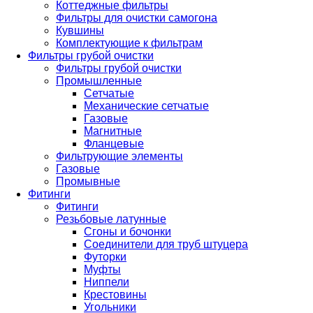
Коттеджные фильтры
Фильтры для очистки самогона
Кувшины
Комплектующие к фильтрам
Фильтры грубой очистки
Фильтры грубой очистки
Промышленные
Сетчатые
Механические сетчатые
Газовые
Магнитные
Фланцевые
Фильтрующие элементы
Газовые
Промывные
Фитинги
Фитинги
Резьбовые латунные
Сгоны и бочонки
Соединители для труб штуцера
Футорки
Муфты
Ниппели
Крестовины
Угольники