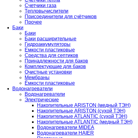
Счетчики газа
Тепловычислители
Присоединители для счётчиков
Прочее
Баки
Баки
Баки расширительные
Гидроаккумуляторы
Емкости пластиковые
Средства для септиков
Принадлежности для баков
Комплектующие для баков
Очистные установки
Мембраны
Ёмкости пластиковые
Водонагреватели
Водонагреватели
Электрические
Накопительные ARISTON (медный ТЭН)
Накопительные ARISTON (сухой ТЭН)
Накопительные ATLANTIC (сухой ТЭН)
Накопительные ATLANTIC (медный ТЭН)
Водонагреватели MIDEA
Водонагреватели HAIER