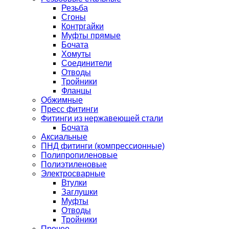
Резьба
Сгоны
Контргайки
Муфты прямые
Бочата
Хомуты
Соединители
Отводы
Тройники
Фланцы
Обжимные
Пресс фитинги
Фитинги из нержавеющей стали
Бочата
Аксиальные
ПНД фитинги (компрессионные)
Полипропиленовые
Полиэтиленовые
Электросварные
Втулки
Заглушки
Муфты
Отводы
Тройники
Прочее