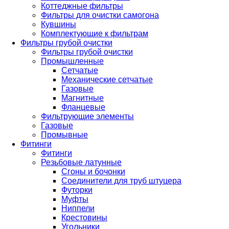
Коттеджные фильтры
Фильтры для очистки самогона
Кувшины
Комплектующие к фильтрам
Фильтры грубой очистки
Фильтры грубой очистки
Промышленные
Сетчатые
Механические сетчатые
Газовые
Магнитные
Фланцевые
Фильтрующие элементы
Газовые
Промывные
Фитинги
Фитинги
Резьбовые латунные
Сгоны и бочонки
Соединители для труб штуцера
Футорки
Муфты
Ниппели
Крестовины
Угольники