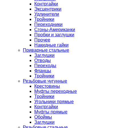
Контргайки
Эксцентрики
Удлинители
Тройники
Переходники
Сгоны-Американки
Пробки и заглушки
Прочее
Накидные гайки
Приварные стальные
Заглушки
Отводы
Переходы
Фланцы
Тройники
Резьбовые чугунные
Крестовины
Муфты переходные
Тройники
Угольники прямые
Контргайки
Муфты прямые
Обоймы
Заглушки
Резьбовые стальные