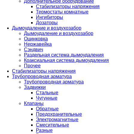
Дополнительное оборудование
Стабилизаторы напряжения
Термостаты комнатные
Ингибиторы
Дозаторы
Дымоудаление и воздухозабор
Дымоудаление и воздухозабор
Оцинковка
Нержавейка
Сэндвич
Раздельная система дымоудаления
Коаксиальная система дымоудаления
Прочее
Стабилизаторы напряжения
Трубопроводная арматура
Трубопроводная арматура
Задвижки
Стальные
Чугунные
Клапаны
Обратные
Предохранительные
Электромагнитные
Смесительные
Разные