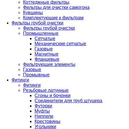
Коттеджные фильтры
Фильтры для очистки самогона
Кувшины
Комплектующие к фильтрам
Фильтры грубой очистки
Фильтры грубой очистки
Промышленные
Сетчатые
Механические сетчатые
Газовые
Магнитные
Фланцевые
Фильтрующие элементы
Газовые
Промывные
Фитинги
Фитинги
Резьбовые латунные
Сгоны и бочонки
Соединители для труб штуцера
Футорки
Муфты
Ниппели
Крестовины
Угольники