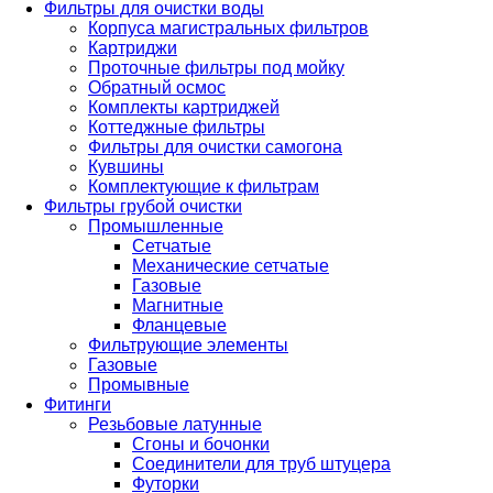
Фильтры для очистки воды
Корпуса магистральных фильтров
Картриджи
Проточные фильтры под мойку
Обратный осмос
Комплекты картриджей
Коттеджные фильтры
Фильтры для очистки самогона
Кувшины
Комплектующие к фильтрам
Фильтры грубой очистки
Промышленные
Сетчатые
Механические сетчатые
Газовые
Магнитные
Фланцевые
Фильтрующие элементы
Газовые
Промывные
Фитинги
Резьбовые латунные
Сгоны и бочонки
Соединители для труб штуцера
Футорки