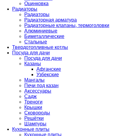
Оцинковка
Радиаторы
Радиаторы
Радиаторная арматура
Радиаторные клапаны, термоголовки
Алюминиевые
Биметаллические
Стальные
Твердотопливные котлы
Посуда для дачи
Посуда для дачи
Казаны
Афганские
Узбекские
Мангалы
Печи под казан
Аксессуары
Садж
Треноги
Крышки
Сковороды
Решётки
Шампуры
Кухонные плиты
Кухонные плиты