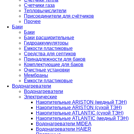
Счетчики газа
Тепловычислители
Присоединители для счётчиков
Прочее
Баки
Баки
Баки расширительные
Гидроаккумуляторы
Емкости пластиковые
Средства для септиков
Принадлежности для баков
Комплектующие для баков
Очистные установки
Мембраны
Ёмкости пластиковые
Водонагреватели
Водонагреватели
Электрические
Накопительные ARISTON (медный ТЭН)
Накопительные ARISTON (сухой ТЭН)
Накопительные ATLANTIC (сухой ТЭН)
Накопительные ATLANTIC (медный ТЭН)
Водонагреватели MIDEA
Водонагреватели HAIER