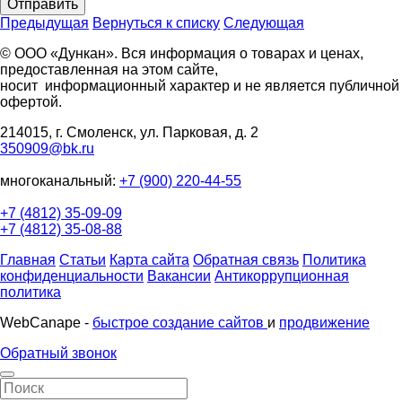
Отправить
Предыдущая
Вернуться к списку
Следующая
© ООО «Дункан». Вся информация о товарах и ценах,
предоставленная на этом сайте,
носит информационный характер и не является публичной
офертой.
214015, г. Смоленск, ул. Парковая, д. 2
350909@bk.ru
многоканальный:
+7 (900) 220-44-55
+7 (4812) 35-09-09
+7 (4812) 35-08-88
Главная
Статьи
Карта сайта
Обратная связь
Политика
конфиденциальности
Вакансии
Антикоррупционная
политика
WebCanape -
быстрое создание сайтов
и
продвижение
Обратный звонок