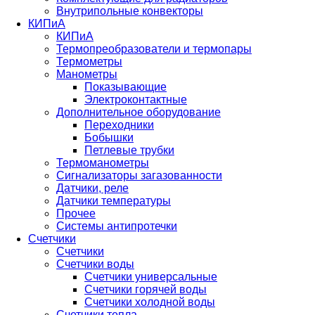
Внутрипольные конвекторы
КИПиА
КИПиА
Термопреобразователи и термопары
Термометры
Манометры
Показывающие
Электроконтактные
Дополнительное оборудование
Переходники
Бобышки
Петлевые трубки
Термоманометры
Сигнализаторы загазованности
Датчики, реле
Датчики температуры
Прочее
Системы антипротечки
Счетчики
Счетчики
Счетчики воды
Счетчики универсальные
Счетчики горячей воды
Счетчики холодной воды
Счетчики тепла