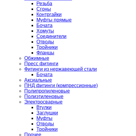
Резьба
Сгоны
Контргайки
Муфты прямые
Бочата
Хомуты
Соединители
Отводы
Тройники
Фланцы
Обжимные
Пресс фитинги
Фитинги из нержавеющей стали
Бочата
Аксиальные
ПНД фитинги (компрессионные)
Полипропиленовые
Полиэтиленовые
Электросварные
Втулки
Заглушки
Муфты
Отводы
Тройники
Прочее