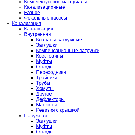
Комплектующие материалы
Канализационные
Разное
Фекальные насосы
Канализация
Канализация
Внутренняя
Клапаны вакуумные
Заглушки
Компенсационные патрубки
Крестовины
Муфты
Отводы
Переходники
Тройники
Трубы
Хомуты
Другое
Дефлекторы
Манжеты
Ревизия с крышкой
Наружная
Заглушки
Муфты
Отводы