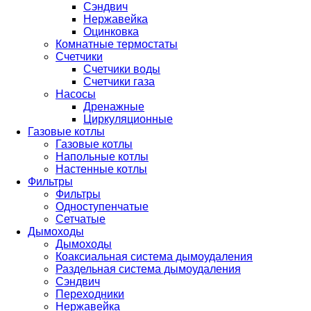
Сэндвич
Нержавейка
Оцинковка
Комнатные термостаты
Счетчики
Счетчики воды
Счетчики газа
Насосы
Дренажные
Циркуляционные
Газовые котлы
Газовые котлы
Напольные котлы
Настенные котлы
Фильтры
Фильтры
Одноступенчатые
Сетчатые
Дымоходы
Дымоходы
Коаксиальная система дымоудаления
Раздельная система дымоудаления
Сэндвич
Переходники
Нержавейка