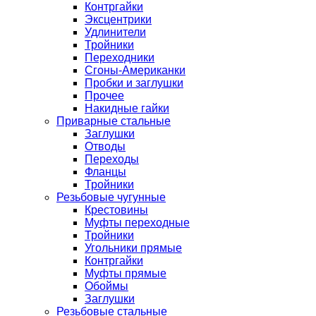
Контргайки
Эксцентрики
Удлинители
Тройники
Переходники
Сгоны-Американки
Пробки и заглушки
Прочее
Накидные гайки
Приварные стальные
Заглушки
Отводы
Переходы
Фланцы
Тройники
Резьбовые чугунные
Крестовины
Муфты переходные
Тройники
Угольники прямые
Контргайки
Муфты прямые
Обоймы
Заглушки
Резьбовые стальные