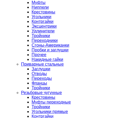
Муфты
Ниппели
Крестовины
Угольники
Контргайки
Эксцентрики
Удлинители
Тройники
Переходники
Сгоны-Американки
Пробки и заглушки
Прочее
Накидные гайки
Приварные стальные
Заглушки
Отводы
Переходы
Фланцы
Тройники
Резьбовые чугунные
Крестовины
Муфты переходные
Тройники
Угольники прямые
Контргайки