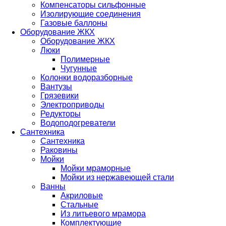
Компенсаторы сильфонные
Изолирующие соединения
Газовые баллоны
Оборудование ЖКХ
Оборудование ЖКХ
Люки
Полимерные
Чугунные
Колонки водоразборные
Вантузы
Грязевики
Электроприводы
Редукторы
Водоподогреватели
Сантехника
Сантехника
Раковины
Мойки
Мойки мраморные
Мойки из нержавеющей стали
Ванны
Акриловые
Стальные
Из литьевого мрамора
Комплектующие